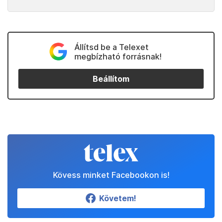
Állítsd be a Telexet
megbízható forrásnak!
Beállítom
Kövess minket Facebookon is!
Követem!