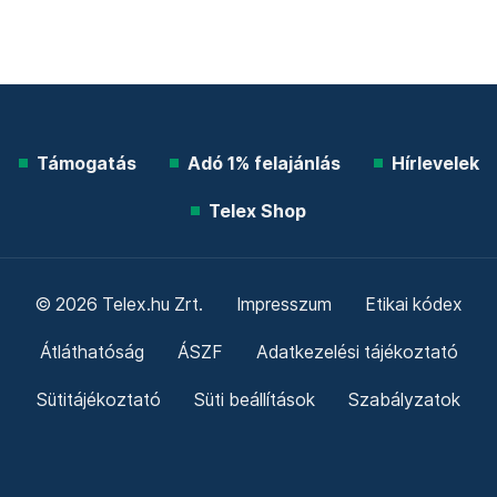
Támogatás
Adó 1% felajánlás
Hírlevelek
Telex Shop
© 2026 Telex.hu Zrt.
Impresszum
Etikai kódex
Átláthatóság
ÁSZF
Adatkezelési tájékoztató
Sütitájékoztató
Süti beállítások
Szabályzatok
Kommentelési szabályzat
Telex Sales