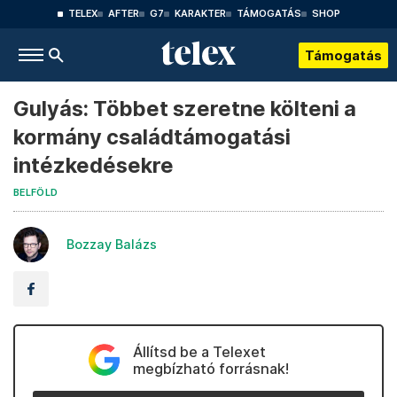
TELEX
AFTER
G7
KARAKTER
TÁMOGATÁS
SHOP
Támogatás
Gulyás: Többet szeretne költeni a
kormány családtámogatási
intézkedésekre
BELFÖLD
Bozzay Balázs
Állítsd be a Telexet
megbízható forrásnak!