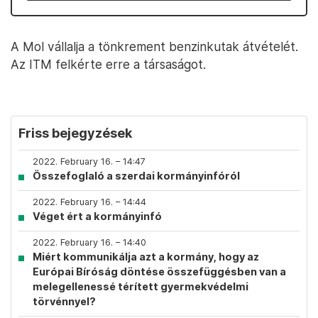
A Mol vállalja a tönkrement benzinkutak átvételét.
Az ITM felkérte erre a társaságot.
Friss bejegyzések
2022. February 16. – 14:47
Összefoglaló a szerdai kormányinfóról
2022. February 16. – 14:44
Véget ért a kormányinfó
2022. February 16. – 14:40
Miért kommunikálja azt a kormány, hogy az
Európai Bíróság döntése összefüggésben van a
melegellenessé térített gyermekvédelmi
törvénnyel?