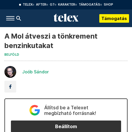
TELEX
AFTER
G7
KARAKTER
TÁMOGATÁS
SHOP
Támogatás
A Mol átveszi a tönkrement
benzinkutakat
BELFÖLD
Joób Sándor
Állítsd be a Telexet
megbízható forrásnak!
Beállítom