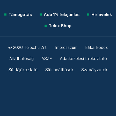
Támogatás
Adó 1% felajánlás
Hírlevelek
Telex Shop
© 2026 Telex.hu Zrt.
Impresszum
Etikai kódex
Átláthatóság
ÁSZF
Adatkezelési tájékoztató
Sütitájékoztató
Süti beállítások
Szabályzatok
Kommentelési szabályzat
Telex Sales