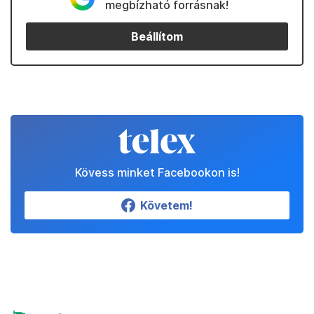
megbízható forrásnak!
Beállítom
Kövess minket Facebookon is!
Követem!