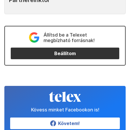
Partnereinktől
Állítsd be a Telexet
megbízható forrásnak!
Beállítom
Kövess minket Facebookon is!
Követem!