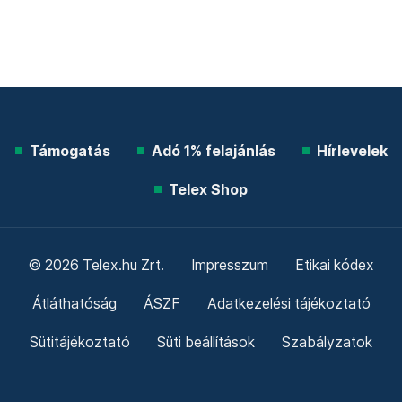
Támogatás
Adó 1% felajánlás
Hírlevelek
Telex Shop
© 2026 Telex.hu Zrt.
Impresszum
Etikai kódex
Átláthatóság
ÁSZF
Adatkezelési tájékoztató
Sütitájékoztató
Süti beállítások
Szabályzatok
Kommentelési szabályzat
Telex Sales