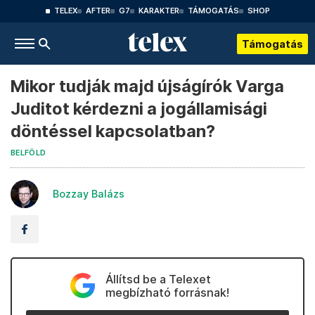
TELEX
AFTER
G7
KARAKTER
TÁMOGATÁS
SHOP
Támogatás
Mikor tudják majd újságírók Varga
Juditot kérdezni a jogállamisági
döntéssel kapcsolatban?
BELFÖLD
Bozzay Balázs
Állítsd be a Telexet
megbízható forrásnak!