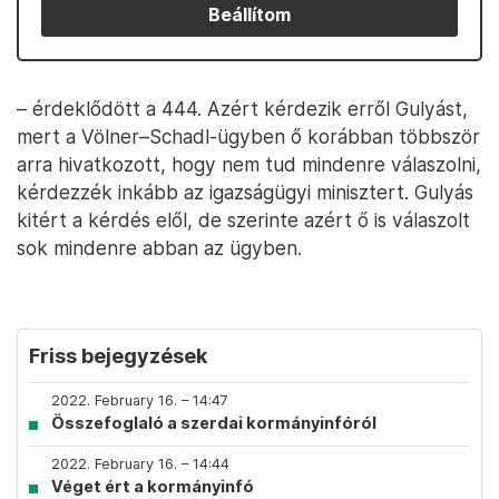
Beállítom
– érdeklődött a 444. Azért kérdezik erről Gulyást,
mert a Völner–Schadl-ügyben ő korábban többször
arra hivatkozott, hogy nem tud mindenre válaszolni,
kérdezzék inkább az igazságügyi minisztert. Gulyás
kitért a kérdés elől, de szerinte azért ő is válaszolt
sok mindenre abban az ügyben.
Friss bejegyzések
2022. February 16. – 14:47
Összefoglaló a szerdai kormányinfóról
2022. February 16. – 14:44
Véget ért a kormányinfó