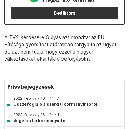
megbízható forrásnak!
Beállítom
A TV2 kérdésére Gulyás azt mondta: az EU
Bírósága gyorsított eljárásban tárgyalta az ügyet,
de azt nem tudja, hogy ezzel a magyar
választásokat akarták-e befolyásolni.
Friss bejegyzések
2022. February 16. – 14:47
Összefoglaló a szerdai kormányinfóról
2022. February 16. – 14:44
Véget ért a kormányinfó