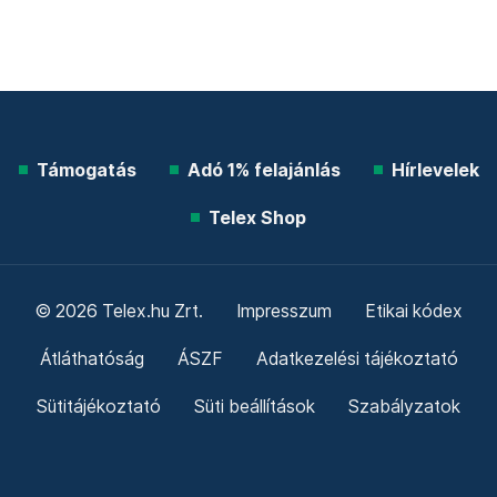
Támogatás
Adó 1% felajánlás
Hírlevelek
Telex Shop
© 2026 Telex.hu Zrt.
Impresszum
Etikai kódex
Átláthatóság
ÁSZF
Adatkezelési tájékoztató
Sütitájékoztató
Süti beállítások
Szabályzatok
Kommentelési szabályzat
Telex Sales