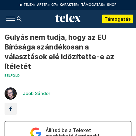
TELEX
AFTER
G7
KARAKTER
TÁMOGATÁS
SHOP
Támogatás
Gulyás nem tudja, hogy az EU
Bírósága szándékosan a
választások elé időzítette-e az
ítéletét
BELFÖLD
Joób Sándor
Állítsd be a Telexet