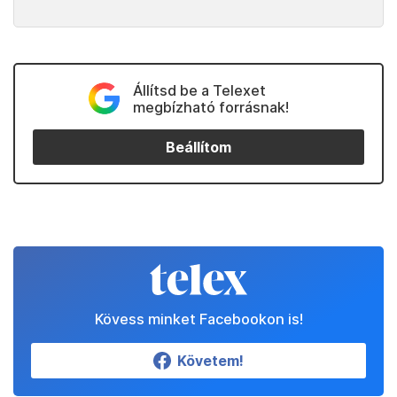
Állítsd be a Telexet
megbízható forrásnak!
Beállítom
Kövess minket Facebookon is!
Követem!