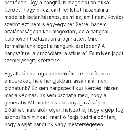
esetében, úgy a hangnál is megoldatlan etikai
kérdés, hogy mi az, amit fel lehet használni a
modellek betanításához, és mi az, amit nem. Kovács
szerint ezt nem is egy-egy területre, hanem
általánosságban kell megoldani, de a hangnál
különösen tisztázatlan a jogi háttér. Mire
formálhatunk jogot a hangunk esetében? A
hangszínre, a prozódiára, a stílusra? És milyen jogot,
személyiségit, szerzőit?
Egyáltalán mi fogja autentikálni, azonosítani az
embereket, ha a hangjukban lassan már nem
bízhatunk? Ez sem hangspecifikus kérdés, hiszen
már a képmásunk sem úszhatja meg, hogy a
generatív MI-modellek alapanyagává váljon.
Előállhat majd akár olyan helyzet is, hogy a gép fog
azonosítani minket, mert ő fogja tudni eldönteni,
hogy a saját hangunk vagy mesterségesen