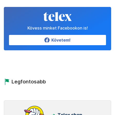
Kövess minket Facebookon is!
Követem!
Legfontosabb
Telex shop