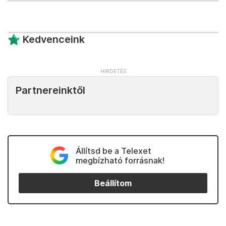
Kedvenceink
Partnereinktől
Állítsd be a Telexet
megbízható forrásnak!
Beállítom