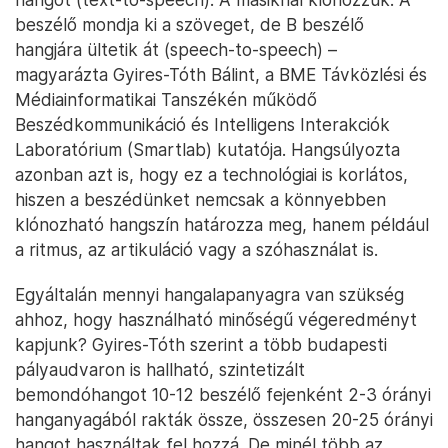
beszélő mondja ki a szöveget, de B beszélő
hangjára ültetik át (speech-to-speech) –
magyarázta Gyires-Tóth Bálint, a BME Távközlési és
Médiainformatikai Tanszékén működő
Beszédkommunikáció és Intelligens Interakciók
Laboratórium (Smartlab) kutatója. Hangsúlyozta
azonban azt is, hogy ez a technológiai is korlátos,
hiszen a beszédünket nemcsak a könnyebben
klónozható hangszín határozza meg, hanem például
a ritmus, az artikuláció vagy a szóhasználat is.
Egyáltalán mennyi hangalapanyagra van szükség
ahhoz, hogy használható minőségű végeredményt
kapjunk? Gyires-Tóth szerint a több budapesti
pályaudvaron is hallható, szintetizált
bemondóhangot 10-12 beszélő fejenként 2-3 órányi
hanganyagából rakták össze, összesen 20-25 órányi
hangot használtak fel hozzá. De minél több az