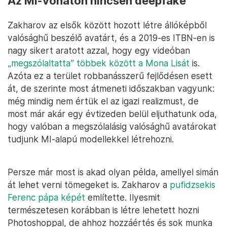
Az MI-vonaton nincsen deepfake
Zakharov az elsők között hozott létre állóképből
valósághű beszélő avatárt, és a 2019-es ITBN-en is
nagy sikert aratott azzal, hogy egy videóban
„megszólaltatta” többek között a Mona Lisát
is.
Azóta ez a terület robbanásszerű fejlődésen esett
át, de szerinte most átmeneti időszakban vagyunk:
még mindig nem értük el az igazi realizmust, de
most már akár egy évtizeden belül eljuthatunk oda,
hogy valóban a megszólalásig valósághű avatárokat
tudjunk MI-alapú modellekkel létrehozni.
Persze már most is akad olyan példa, amellyel simán
át lehet verni tömegeket is. Zakharov a
pufidzsekis
Ferenc pápa képét
említette. Ilyesmit
természetesen korábban is létre lehetett hozni
Photoshoppal, de ahhoz hozzáértés és sok munka