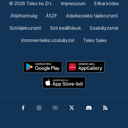
© 2026 Telex.hu Zrt.
Impresszum
Etikai kódex
Átláthatóság
ÁSZF
Adatkezelési tájékoztató
Sütitájékoztató
Süti beállítások
Szabályzatok
Kommentelési szabályzat
Telex Sales