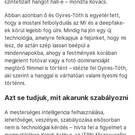
szintetizált hangot hall-e – mondta Kovács.
Abban azonban ő és Gyires-Tóth is egyetértett,
hogy a mostani felbolydulás az MI és a deepfake-
ek körül lejjebb fog ülni. Mindig ha jön egy új
technológia, amelyre felkapjuk a fejünket, hogy mi
lesz, de aztán szép lassan beépül a
mindennapokba, ahogy a festmények korában
megjelent fotóval vagy a fotó dominanciáját
megtörő filmmel is történt – idézte fel Gyires-Tóth,
aki szerint a hanggal is várhatóan valami ilyesmi fog
történni.
Azt se tudjuk, mit akarunk szabályozni
A mesterséges intelligencia felhasználása,
lehetőségei, veszélyei, szabályozása elsősorban
nem is technológiai kérdés – hívta fel a figyelmet a
megnyitójában Keleti Arthur, az ITBN főszervezője.