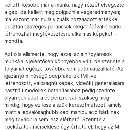
kellett; később már a munka nagy részét elvégezte
a gép, de kellett még dolgozni a végeredményen;
ma viszont már nulla vizuális hozzáadott értékkel,
pusztán szöveges parancsok megadásával is bárki
létrehozhat megtévesztésre alkalmas képeket –
mondta.
Azt ő is elismerte, hogy ezzel az álhírgyárosok
munkája is jelentősen könnyebbé vált, de szerinte a
folyamat egésze továbbra sem automatizálható. Az
igazán jó minőségű deepfake-ek (MI-vel
létrehozott, valósághű képek, videók) generálására
használt modellek betanításához pedig szerinte
olyan sok adatra és pénzre van szükség még
mindig, hogy ez lesz a szűk keresztmetszet, amely
miatt a legvalósághűbb képi manipuláció bárkinek
még továbbra sem lesz elérhető. Szerinte a
kockázatok mérséklése úgy érhető el, hogy az MI