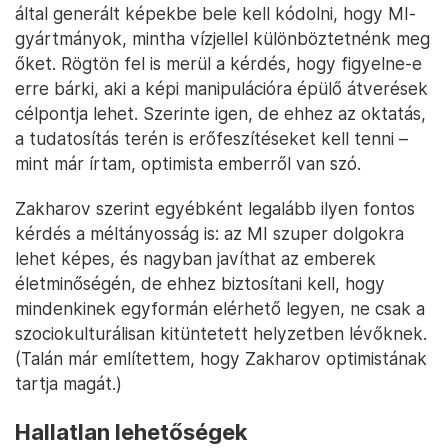
által generált képekbe bele kell kódolni, hogy MI-
gyártmányok, mintha vízjellel különböztetnénk meg
őket. Rögtön fel is merül a kérdés, hogy figyelne-e
erre bárki, aki a képi manipulációra épülő átverések
célpontja lehet. Szerinte igen, de ehhez az oktatás,
a tudatosítás terén is erőfeszítéseket kell tenni –
mint már írtam, optimista emberről van szó.
Zakharov szerint egyébként legalább ilyen fontos
kérdés a méltányosság is: az MI szuper dolgokra
lehet képes, és nagyban javíthat az emberek
életminőségén, de ehhez biztosítani kell, hogy
mindenkinek egyformán elérhető legyen, ne csak a
szociokulturálisan kitüntetett helyzetben lévőknek.
(Talán már említettem, hogy Zakharov optimistának
tartja magát.)
Hallatlan lehetőségek