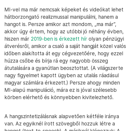
MI-vel ma már nemcsak képeket és videókat lehet
hátborzongató realizmussal manipulálni, hanem a
hangot is. Persze amikor azt mondom, „ma már”,
akkor úgy értem, hogy az utóbbi jó néhány évben,
hiszen már
2019-ben is érkezett hír
olyan pénzügyi
átverésről, amikor a csaló a saját hangját közel valós
időben alakította át egy cégvezetőére, hogy ezzel
húzza csőbe és bírja rá egy nagyobb összeg
átutalására a gyanútlan beosztottat. (A világszerte
nagy figyelmet kapott ügyben az utalás ráadásul
magyar számlára érkezett.) Persze ahogy minden
MI-alapú manipuláció, mára ez is jóval szélesebb
körben elérhető és könnyebben kivitelezhető.
A hangszintetizálásnak alapvetően kétféle iránya
van. Az egyiknél írott szövegből hozzuk létre a
hangot (text-to-speech). A másiknál klónozzuk: A