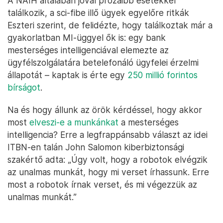
A NAIH általában jóval prózaibb esetekkel
találkozik, a sci-fibe illő ügyek egyelőre ritkák
Eszteri szerint, de felidézte, hogy találkoztak már a
gyakorlatban MI-üggyel ők is: egy bank
mesterséges intelligenciával elemezte az
ügyfélszolgálatára betelefonáló ügyfelei érzelmi
állapotát – kaptak is érte egy
250 millió forintos
bírságot
.
Na és hogy állunk az örök kérdéssel, hogy akkor
most
elveszi-e a munkánkat
a mesterséges
intelligencia? Erre a legfrappánsabb választ az idei
ITBN-en talán John Salomon kiberbiztonsági
szakértő adta: „Úgy volt, hogy a robotok elvégzik
az unalmas munkát, hogy mi verset írhassunk. Erre
most a robotok írnak verset, és mi végezzük az
unalmas munkát.”