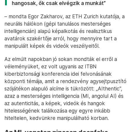
hangosak, ők csak elvégzik a munkát”
– mondta Egor Zakharov, az ETH Zurich kutatója, a
neurális hálókon (gépi tanulásos mesterséges
intelligencián) alapú képalkotás és realisztikus
avatárok szakértője arról, hogy mennyire tart a
manipulált képek és videók veszélyeitől.
Az elmúlt napokban jó sokan mondták el erről a
véleményüket, ez volt ugyanis az ITBN
kiberbiztonsági konferencia idei felvonásának
központi témája, amit a rendezvény agysejtpusztító
szójátékon alapuló alcíme is tükrözött: „AIthentic”,
azaz a mesterséges intelligencia (MI, angolul AI) és
az autenticitás, a képek, videók és hangok
hitelességének találkozása egy egyre inkább
hiteltelen, kedvünkre manipulálható korban.