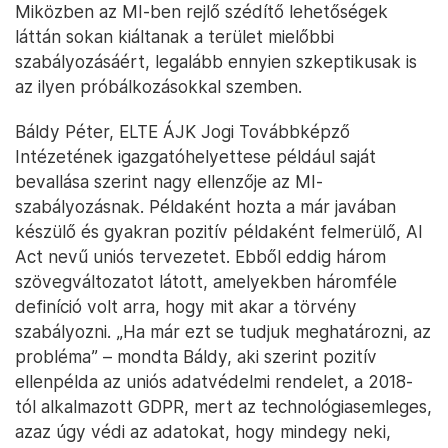
Miközben az MI-ben rejlő szédítő lehetőségek
láttán sokan kiáltanak a terület mielőbbi
szabályozásáért, legalább ennyien szkeptikusak is
az ilyen próbálkozásokkal szemben.
Báldy Péter, ELTE ÁJK Jogi Továbbképző
Intézetének igazgatóhelyettese például saját
bevallása szerint nagy ellenzője az MI-
szabályozásnak. Példaként hozta a már javában
készülő és gyakran pozitív példaként felmerülő, AI
Act nevű uniós tervezetet. Ebből eddig három
szövegváltozatot látott, amelyekben háromféle
definíció volt arra, hogy mit akar a törvény
szabályozni. „Ha már ezt se tudjuk meghatározni, az
probléma” – mondta Báldy, aki szerint pozitív
ellenpélda az uniós adatvédelmi rendelet, a 2018-
tól alkalmazott GDPR, mert az technológiasemleges,
azaz úgy védi az adatokat, hogy mindegy neki,