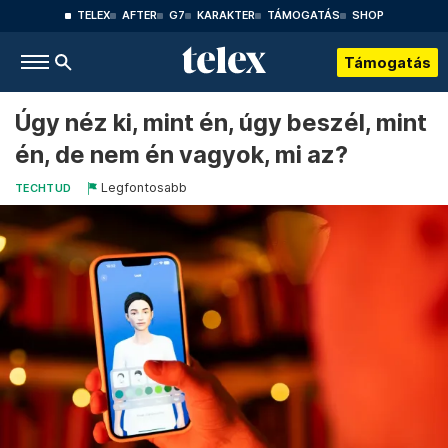
TELEX
AFTER
G7
KARAKTER
TÁMOGATÁS
SHOP
Támogatás
Úgy néz ki, mint én, úgy beszél, mint
én, de nem én vagyok, mi az?
Legfontosabb
TECHTUD