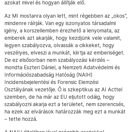
azokat mivel és hogyan állítják elő.
Az MI mostanra olyan lett, mint régebben az „okos”,
mindenre ráírják. Van egy iszonyatos társadalmi
igény, a korszellemben érezhető a lenyomata, az
emberek azt akarják, hogy kezdjünk vele valamit,
legyen szabályozva, olvassák a cikkeket, hogy
veszélyes, elveszi a munkát, kiirtja az emberiséget.
De ez elsősorban nem szabályozási kérdés –
mondta Eszteri Dániel, a Nemzeti Adatvédelmi és
Információszabadság Hatóság (NAIH)
Incidensbejelentési és Forensic Elemzési
Osztályának vezetője. Ő is szkeptikus az AI Acttel
szemben, de ha már az EU eljutott odáig, hogy
szabályozni akarja ezt a területet, nem szerencsés,
ha ezek az elvárások határozzák meg ezt a munkát
– tette hozzá.