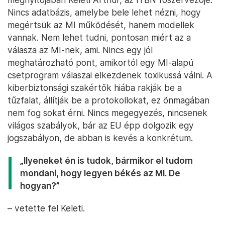
Nincs adatbázis, amelybe bele lehet nézni, hogy
megértsük az MI működését, hanem modellek
vannak. Nem lehet tudni, pontosan miért az a
válasza az MI-nek, ami. Nincs egy jól
meghatározható pont, amikortól egy MI-alapú
csetprogram válaszai elkezdenek toxikussá válni. A
kiberbiztonsági szakértők hiába rakják be a
tűzfalat, állítják be a protokollokat, ez önmagában
nem fog sokat érni. Nincs megegyezés, nincsenek
világos szabályok, bár az EU épp dolgozik egy
jogszabályon, de abban is kevés a konkrétum.
„Ilyeneket én is tudok, bármikor el tudom
mondani, hogy legyen békés az MI. De
hogyan?”
– vetette fel Keleti.