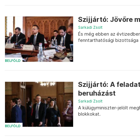
Szijjártó: Jövőre 
Sarkadi Zsolt
És még ebben az évtizedben 
fenntarthatósági bizottsága 
BELFÖLD
Szijjártó: A felad
beruházást
Sarkadi Zsolt
A külügyminiszter-jelölt me
blokkokat.
BELFÖLD