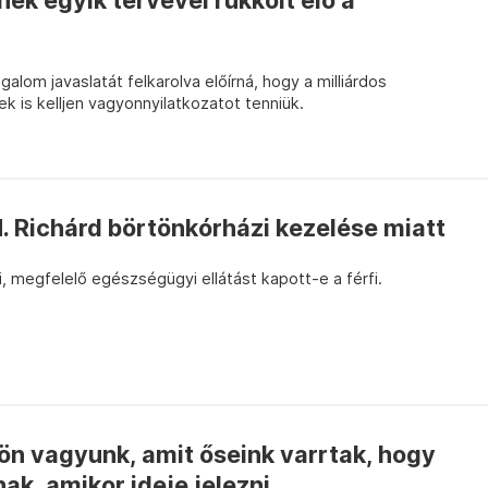
ék egyik tervével rukkolt elő a
lom javaslatát felkarolva előírná, hogy a milliárdos
 is kelljen vagyonnyilatkozatot tenniük.
. Richárd börtönkórházi kezelése miatt
i, megfelelő egészségügyi ellátást kapott-e a férfi.
ön vagyunk, amit őseink varrtak, hogy
k, amikor ideje jelezni...