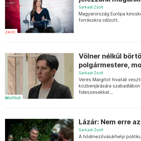
Sarkadi Zsolt
Magyarország Európa kincsk
forrásokra célzott.
ZACC
Völner nélkül bört
polgármestere, mo
Sarkadi Zsolt
Veres Margitot hivatali vesz
közbenjárására szabadlábon 
fideszesekkel...
BELFÖLD
Lázár: Nem erre a
Sarkadi Zsolt
A hódmezővásárhelyi politiku