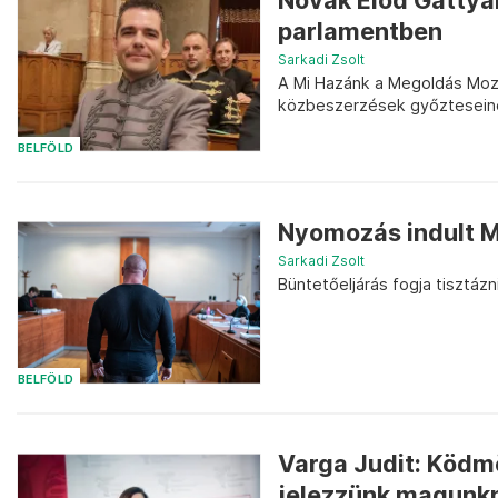
Novák Előd Gattyán
parlamentben
Sarkadi Zsolt
A Mi Hazánk a Megoldás Mozga
közbeszerzések győzteseinek
BELFÖLD
Nyomozás indult M
Sarkadi Zsolt
Büntetőeljárás fogja tisztázn
BELFÖLD
Varga Judit: Ködm
jelezzünk magunkna