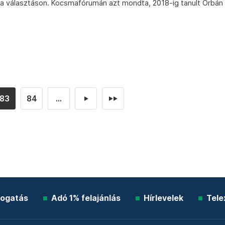
 a választáson. Kocsmafórumán azt mondta, 2018-ig tanult Orbán
83
84
...
►
►►
ogatás
Adó 1% felajánlás
Hírlevelek
Tele