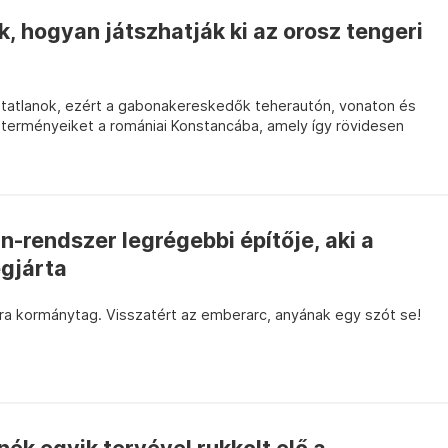
k, hogyan játszhatják ki az orosz tengeri
hatatlanok, ezért a gabonakereskedők teherautón, vonaton és
ni terményeiket a romániai Konstancába, amely így rövidesen
n-rendszer legrégebbi építője, aki a
gjárta
jra kormánytag. Visszatért az emberarc, anyának egy szót se!