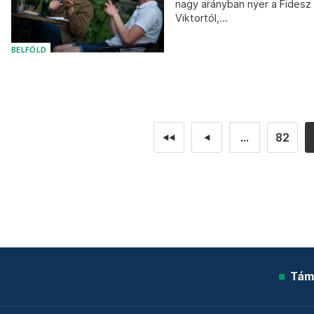
nagy arányban nyer a Fidesz
Viktortól,...
BELFÖLD
...
82
◄◄
◄
Tám