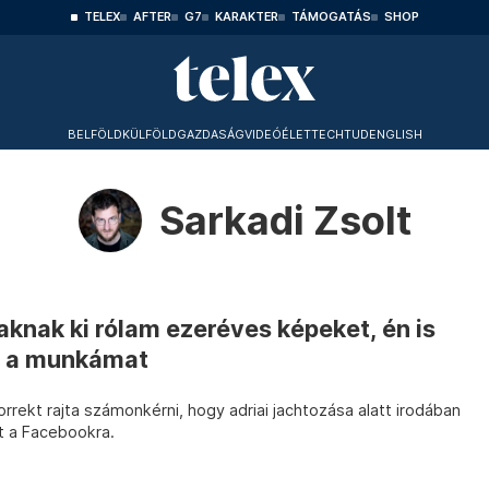
TELEX
AFTER
G7
KARAKTER
TÁMOGATÁS
SHOP
BELFÖLD
KÜLFÖLD
GAZDASÁG
VIDEÓ
ÉLET
TECHTUD
ENGLISH
Sarkadi Zsolt
raknak ki rólam ezeréves képeket, én is
gy a munkámat
orrekt rajta számonkérni, hogy adriai jachtozása alatt irodában
t a Facebookra.