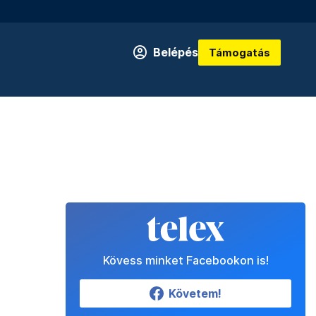
Belépés
Támogatás
Kövess minket Facebookon is!
Követem!