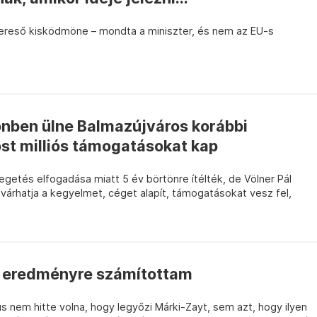
ereső kisködmöne – mondta a miniszter, és nem az EU-s
önben ülne Balmazújváros korábbi
st milliós támogatásokat kap
tegetés elfogadása miatt 5 év börtönre ítélték, de Völner Pál
várhatja a kegyelmet, céget alapít, támogatásokat vesz fel,
z eredményre számítottam
s nem hitte volna, hogy legyőzi Márki-Zayt, sem azt, hogy ilyen