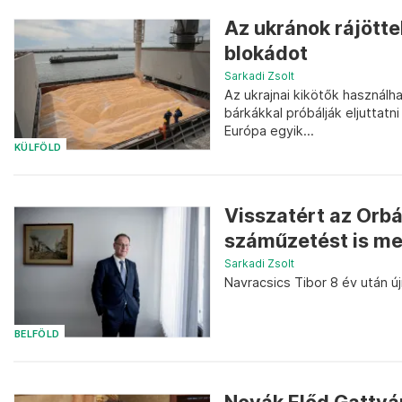
Az ukránok rájötte
blokádot
Sarkadi Zsolt
Az ukrajnai kikötők használ
bárkákkal próbálják eljuttat
Európa egyik...
KÜLFÖLD
Visszatért az Orbá
száműzetést is me
Sarkadi Zsolt
Navracsics Tibor 8 év után ú
BELFÖLD