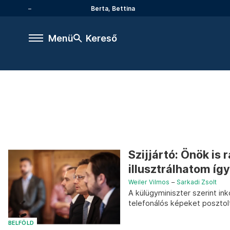
Berta, Bettina
Menü
Kereső
Szijjártó: Önök is 
illusztrálhatom í
Weiler Vilmos
–
Sarkadi Zsolt
A külügyminiszter szerint ink
telefonálós képeket posztol
BELFÖLD