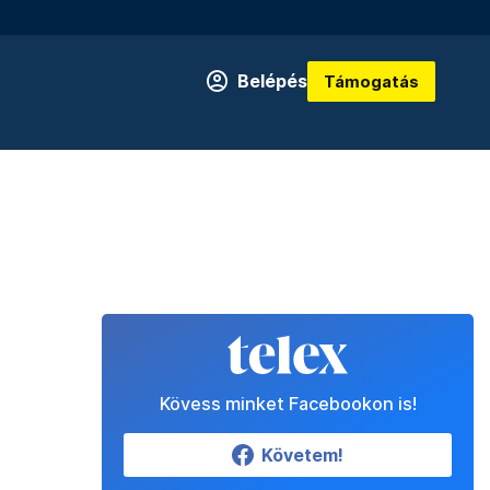
Belépés
Támogatás
Kövess minket Facebookon is!
Követem!