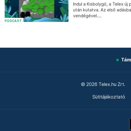
Indul a Kisbolygó, a Telex ú
után kutatva. Az első adásba
vendégével....
PODCAST
Tám
© 2026 Telex.hu Zrt.
Sütitájékoztató