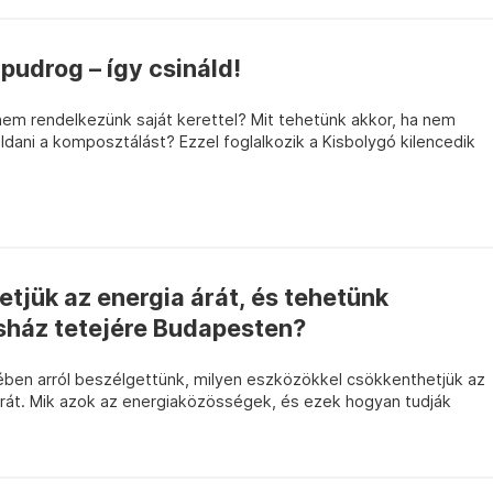
udrog – így csináld!
em rendelkezünk saját kerettel? Mit tehetünk akkor, ha nem
dani a komposztálást? Ezzel foglalkozik a Kisbolygó kilencedik
tjük az energia árát, és tehetünk
sház tetejére Budapesten?
ében arról beszélgettünk, milyen eszközökkel csökkenthetjük az
 árát. Mik azok az energiaközösségek, és ezek hogyan tudják