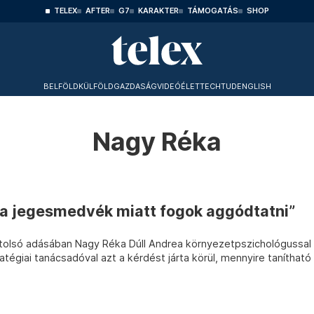
TELEX
AFTER
G7
KARAKTER
TÁMOGATÁS
SHOP
BELFÖLD
KÜLFÖLD
GAZDASÁG
VIDEÓ
ÉLET
TECHTUD
ENGLISH
Nagy Réka
a jegesmedvék miatt fogok aggódtatni”
tolsó adásában Nagy Réka Dúll Andrea környezetpszichológussal
atégiai tanácsadóval azt a kérdést járta körül, mennyire tanítható