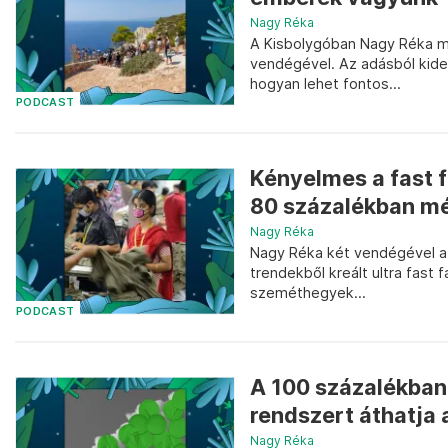
Nagy Réka
A Kisbolygóban Nagy Réka mo
vendégével. Az adásból kider
hogyan lehet fontos...
PODCAST
Kényelmes a fast f
80 százalékban mé
Nagy Réka
Nagy Réka két vendégével a d
trendekből kreált ultra fast
szeméthegyek...
PODCAST
A 100 százalékban
rendszert áthatja
Nagy Réka