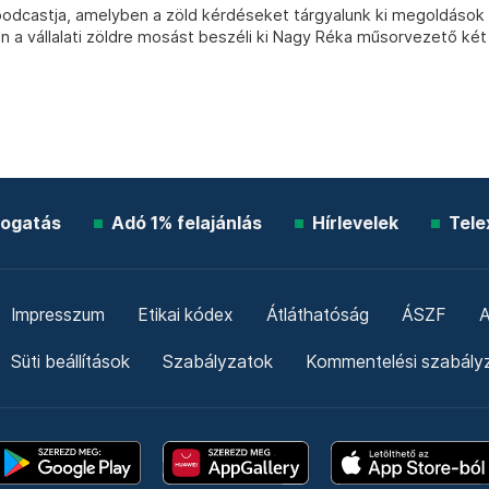
j podcastja, amelyben a zöld kérdéseket tárgyalunk ki megoldások
n a vállalati zöldre mosást beszéli ki Nagy Réka műsorvezető két
ogatás
Adó 1% felajánlás
Hírlevelek
Tele
Impresszum
Etikai kódex
Átláthatóság
ÁSZF
A
Süti beállítások
Szabályzatok
Kommentelési szabály