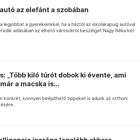
 autó az elefánt a szobában
a legjobbat a gyerekeinkkel, ha a háztól az iskolakapuig autóval
etedik adásában az élhető városokról beszélget Nagy Réka két
: „Több kiló túrót dobok ki évente, ami
 már a macska is...
n konkrét, könnyen beépíthető tippeket is adunk az otthoni
tésére.