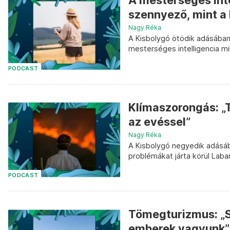
A mesterséges inte
szennyező, mint a 
Nagy Réka
A Kisbolygó ötödik adásában
mesterséges intelligencia mi
PODCAST
Klímaszorongás: „Ta
az evéssel”
Nagy Réka
A Kisbolygó negyedik adásá
problémákat járta körül Laban
PODCAST
Tömegturizmus: „S
emberek vagyunk”