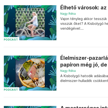
Élhető városok: az
Nagy Réka
Vajon tényleg akkor tesszük 
visszük őket? A Kisbolygó h
vendégével:...
PODCAST
Élelmiszer-pazarlás
papíron még jó, de
Nagy Réka
A Kisbolygó hatodik adásába
élelmiszer-hulladék csökken
PODCAST