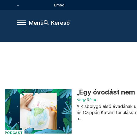
Emőd
Menü
Kereső
„Egy óvodást nem 
Nagy Réka
A Kisbolygó első évadának u
és Czippán Katalin tanulásstr
a...
PODCAST