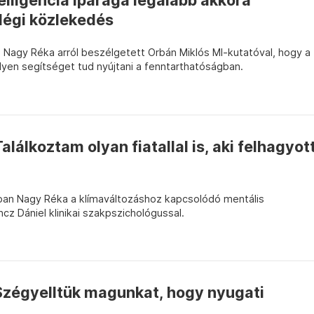
lligencia iparága legalább akkora
légi közlekedés
 Nagy Réka arról beszélgetett Orbán Miklós MI-kutatóval, hogy a
lyen segítséget tud nyújtani a fenntarthatóságban.
lálkoztam olyan fiatallal is, aki felhagyot
ban Nagy Réka a klímaváltozáshoz kapcsolódó mentális
cz Dániel klinikai szakpszichológussal.
zégyelltük magunkat, hogy nyugati