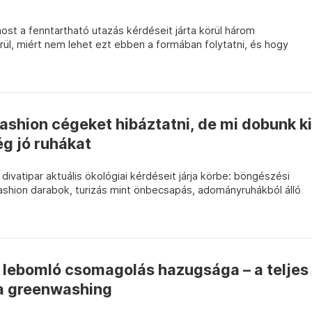
st a fenntartható utazás kérdéseit járta körül három
ül, miért nem lehet ezt ebben a formában folytatni, és hogy
ashion cégeket hibáztatni, de mi dobunk ki
g jó ruhákat
ivatipar aktuális ökológiai kérdéseit járja körbe: böngészési
 fashion darabok, turizás mint önbecsapás, adományruhákból álló
 lebomló csomagolás hazugsága – a teljes
 a greenwashing