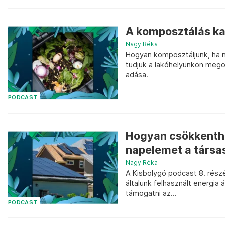
A komposztálás kap
Nagy Réka
Hogyan komposztáljunk, ha n
tudjuk a lakóhelyünkön megol
adása.
PODCAST
Hogyan csökkenthe
napelemet a társa
Nagy Réka
A Kisbolygó podcast 8. rész
általunk felhasznált energia
támogatni az...
PODCAST