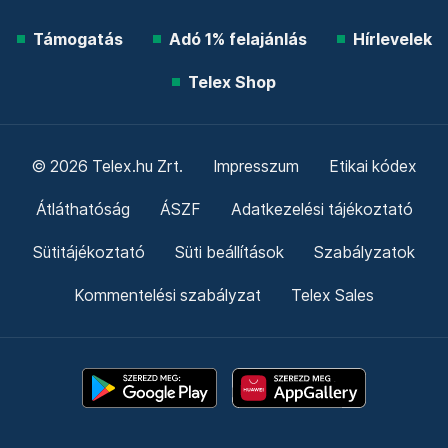
Támogatás
Adó 1% felajánlás
Hírlevelek
Telex Shop
© 2026 Telex.hu Zrt.
Impresszum
Etikai kódex
Átláthatóság
ÁSZF
Adatkezelési tájékoztató
Sütitájékoztató
Süti beállítások
Szabályzatok
Kommentelési szabályzat
Telex Sales