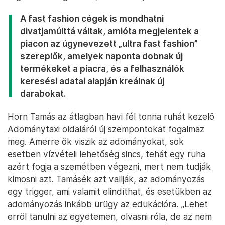
A fast fashion cégek is mondhatni
divatjamúlttá váltak, amióta megjelentek a
piacon az úgynevezett „ultra fast fashion”
szereplők, amelyek naponta dobnak új
termékeket a piacra, és a felhasználók
keresési adatai alapján kreálnak új
darabokat.
Horn Tamás az átlagban havi fél tonna ruhát kezelő
Adománytaxi oldaláról új szempontokat fogalmaz
meg. Amerre ők viszik az adományokat, sok
esetben vízvételi lehetőség sincs, tehát egy ruha
azért fogja a szemétben végezni, mert nem tudják
kimosni azt. Tamásék azt vallják, az adományozás
egy trigger, ami valamit elindíthat, és esetükben az
adományozás inkább ürügy az edukációra. „Lehet
erről tanulni az egyetemen, olvasni róla, de az nem