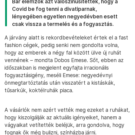
Bár elemzők azt valószínűsítették, hogy a
Covid be fog tenni a divatiparnak,
lényegében egyetlen negyedévben esett
csak vissza a termelés és a fogyasztás.
A járvány alatt is rekordbevételeket értek el a fast
fashion cégek, pedig senki nem gondolta volna,
hogy az emberek a négy fal között ülve új ruhát
vennének – mondta Dobos Emese. Sőt, ebben az
időszakban is megjelent egyfajta irracionális
fogyasztásigény, meséli Emese: negyedévnyi
önmegtartóztatás után visszatért a kistáskák,
tűsarkúk, koktélruhák piaca.
A vásárlók nem azért vették meg ezeket a ruhákat,
hogy kiszolgálják az aktuális igényeiket, hanem a
vágyaikat vetítették beléjük, arra gondolva, hogy
fognak ők még bulizni, színházba járni.