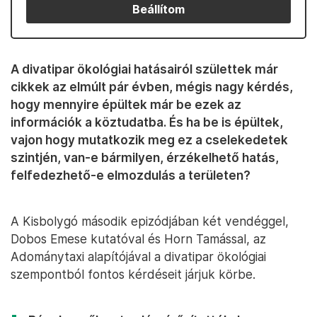
Beállítom
A divatipar ökológiai hatásairól születtek már
cikkek az elmúlt pár évben, mégis nagy kérdés,
hogy mennyire épültek már be ezek az
információk a köztudatba. És ha be is épültek,
vajon hogy mutatkozik meg ez a cselekedetek
szintjén, van-e bármilyen, érzékelhető hatás,
felfedezhető-e elmozdulás a területen?
A Kisbolygó második epizódjában két vendéggel,
Dobos Emese kutatóval és Horn Tamással, az
Adománytaxi alapítójával a divatipar ökológiai
szempontból fontos kérdéseit járjuk körbe.