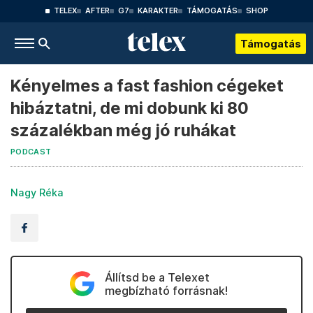
TELEX
AFTER
G7
KARAKTER
TÁMOGATÁS
SHOP
Támogatás
Kényelmes a fast fashion cégeket
hibáztatni, de mi dobunk ki 80
százalékban még jó ruhákat
PODCAST
Nagy Réka
Állítsd be a Telexet
megbízható forrásnak!