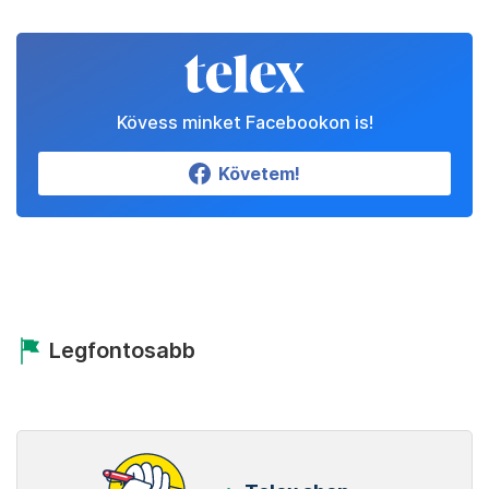
Kövess minket Facebookon is!
Követem!
Legfontosabb