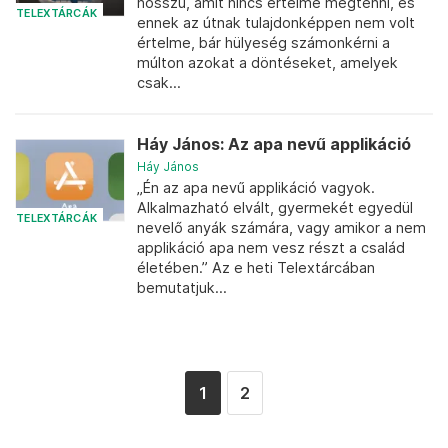
hosszú, amit nincs értelme megtenni, és
TELEXTÁRCÁK
ennek az útnak tulajdonképpen nem volt
értelme, bár hülyeség számonkérni a
múlton azokat a döntéseket, amelyek
csak...
Háy János: Az apa nevű applikáció
Háy János
„Én az apa nevű applikáció vagyok.
Alkalmazható elvált, gyermekét egyedül
TELEXTÁRCÁK
nevelő anyák számára, vagy amikor a nem
applikáció apa nem vesz részt a család
életében.” Az e heti Telextárcában
bemutatjuk...
1
2