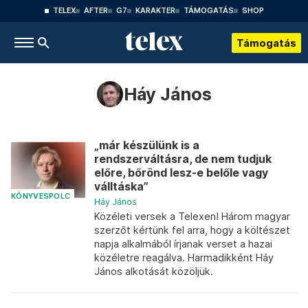
TELEX
AFTER
G7
KARAKTER
TÁMOGATÁS
SHOP
Támogatás
Háy János
„már készülünk is a
rendszerváltásra, de nem tudjuk
előre, bőrönd lesz-e belőle vagy
válltáska”
KÖNYVESPOLC
Háy János
Közéleti versek a Telexen! Három magyar
szerzőt kértünk fel arra, hogy a költészet
napja alkalmából írjanak verset a hazai
közéletre reagálva. Harmadikként Háy
János alkotását közöljük.