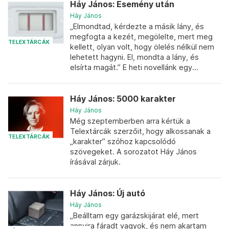
Háy János: Esemény után
Háy János
„Elmondtad, kérdezte a másik lány, és
megfogta a kezét, megölelte, mert meg
TELEXTÁRCÁK
kellett, olyan volt, hogy ölelés nélkül nem
lehetett hagyni. El, mondta a lány, és
elsírta magát.” E heti novellánk egy...
Háy János: 5000 karakter
Háy János
Még szeptemberben arra kértük a
Telextárcák szerzőit, hogy alkossanak a
TELEXTÁRCÁK
„karakter” szóhoz kapcsolódó
szövegeket. A sorozatot Háy János
írásával zárjuk.
Háy János: Új autó
Háy János
„Beálltam egy garázskijárat elé, mert
annyira fáradt vagyok, és nem akartam