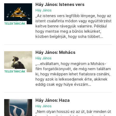
Háy János: Istenes vers
Háy János
„Az istenes vers legfőbb lényege, hogy az
istent csalafinta módon vagy együttérzést
TELEXTÁRCÁK
keltve benne rávegyük valamire. Például
hogy mentse meg a bűnös lelkünket,
közben beígérjük, hogy soha többet...
Háy János: Mohács
Háy János
„...elvállaltam, hogy megírom a Mohács-
film forgatókönyvét, de még nem találtam
TELEXTÁRCÁK
ki, hogy miképpen lehet fiatalosra csinálni,
hogy azok is lelkesedjenek érte, akiknek
eddig csak egy hülye évszám...
Háy János: Haza
Háy János
„Nem olyan hosszú ez az út, bár minden út