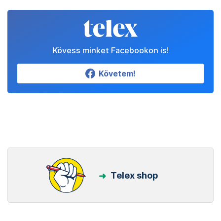
Kövess minket Facebookon is!
Követem!
Telex shop