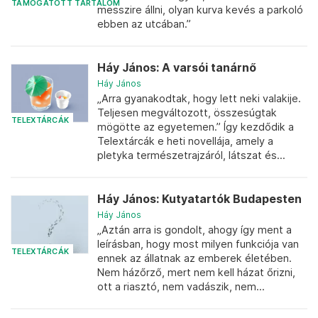
TÁMOGATOTT TARTALOM
messzire állni, olyan kurva kevés a parkoló
ebben az utcában.”
Háy János: A varsói tanárnő
Háy János
„Arra gyanakodtak, hogy lett neki valakije.
Teljesen megváltozott, összesúgtak
TELEXTÁRCÁK
mögötte az egyetemen.” Így kezdődik a
Telextárcák e heti novellája, amely a
pletyka természetrajzáról, látszat és...
Háy János: Kutyatartók Budapesten
Háy János
„Aztán arra is gondolt, ahogy így ment a
leírásban, hogy most milyen funkciója van
TELEXTÁRCÁK
ennek az állatnak az emberek életében.
Nem házőrző, mert nem kell házat őrizni,
ott a riasztó, nem vadászik, nem...