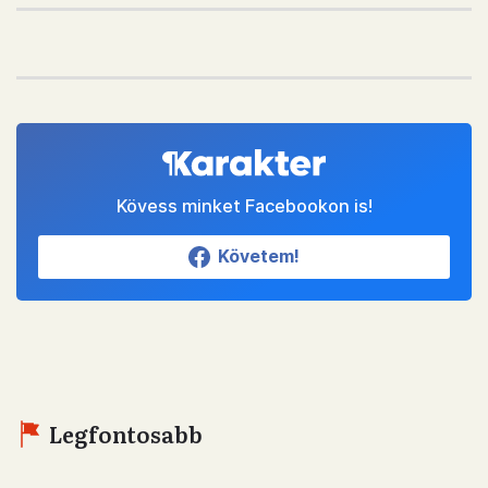
Kövess minket Facebookon is!
Követem!
Legfontosabb