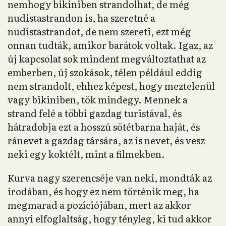
nemhogy bikiniben strandolhat, de még
nudistastrandon is, ha szeretné a
nudistastrandot, de nem szereti, ezt még
onnan tudták, amikor barátok voltak. Igaz, az
új kapcsolat sok mindent megváltoztathat az
emberben, új szokások, télen például eddig
nem strandolt, ehhez képest, hogy meztelenül
vagy bikiniben, tök mindegy. Mennek a
strand felé a többi gazdag turistával, és
hátradobja ezt a hosszú sötétbarna haját, és
ránevet a gazdag társára, az is nevet, és vesz
neki egy koktélt, mint a filmekben.
Kurva nagy szerencséje van neki, mondták az
irodában, és hogy ez nem történik meg, ha
megmarad a pozíciójában, mert az akkor
annyi elfoglaltság, hogy tényleg, ki tud akkor