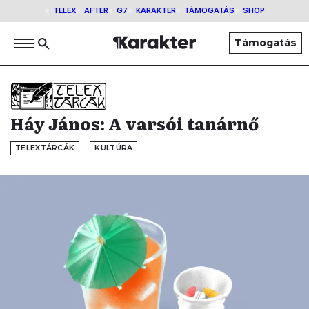
TELEX
AFTER
G7
KARAKTER
TÁMOGATÁS
SHOP
Támogatás
Háy János: A varsói tanárnő
TELEXTÁRCÁK
KULTÚRA