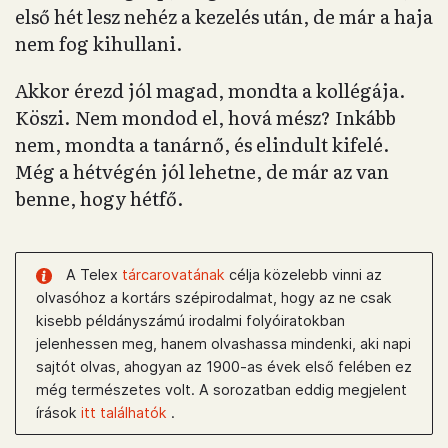
első hét lesz nehéz a kezelés után, de már a haja
nem fog kihullani.
Akkor érezd jól magad, mondta a kollégája.
Köszi. Nem mondod el, hová mész? Inkább
nem, mondta a tanárnő, és elindult kifelé.
Még a hétvégén jól lehetne, de már az van
benne, hogy hétfő.
A Telex
tárcarovatának
célja közelebb vinni az
olvasóhoz a kortárs szépirodalmat, hogy az ne csak
kisebb példányszámú irodalmi folyóiratokban
jelenhessen meg, hanem olvashassa mindenki, aki napi
sajtót olvas, ahogyan az 1900-as évek első felében ez
még természetes volt. A sorozatban eddig megjelent
írások
itt találhatók
.