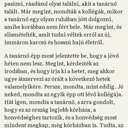
pasizni, ráadásul olyat találni, akit a tanárnő
talált. Már megint, mondták a kollégák, mikor
a tanárnő egy olyan ruhában jött dolgozni,
amibe korábban nem fért bele. Már megint, és
elismételték, amit tudni véltek erről az új,
immáron karcsú és hosszú hajú életről.
A tanárnő épp most jelentette be, hogy a jövő
héten nem lesz. Megint, kérdezték az
irodában, és hogy írja ki a hetet, meg akkor
ugye átszervezi az óráit a következő hetek
valamelyikére. Persze, mondta, mint eddig. Jó
neked, mondta az egyik épp ott lévő kollégája.
Hát igen, mondta a tanárnő, s arra gondolt,
hogy ez az ország legjobb kórháza, a
honvédséghez tartozik, és a honvédség most
mindent megkap, még kórházban is. Tudta, az