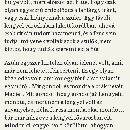
hülye volt, mert először azt hitte, hogy csak
olyan egyszerű érdeklődés a tantárgy iránt,
vagy csak hiányoznak a szülei. Egy távoli
lengyel városkában lakott korábban, ahová
csak ritkán tudott hazamenni, és a fene sem
tudja, milyenek voltak azok a szülők, nem
biztos, hogy tudták szeretni ezt a fiút.
Aztán egyszer hirtelen olyan jelenet volt, amit
már nem lehetett félreérteni. Ez egy olyan
közeledés volt, amikor egy férfi akar valamit
egy nőtől. Mit gondol, és mondta a diák nevét,
Maciej. Mit gondol, hogy gondolja? Lengyelül
mondta, és mert nem a lengyel volt az
anyanyelve, néha furcsa mondatokat mondott,
bár már húsz éve a lengyel fővárosban élt.
Mindenki lengyel volt körülötte, ahogyan