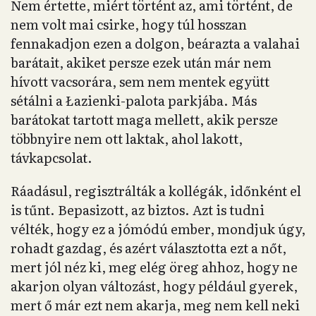
Nem értette, miért történt az, ami történt, de
nem volt mai csirke, hogy túl hosszan
fennakadjon ezen a dolgon, beárazta a valahai
barátait, akiket persze ezek után már nem
hívott vacsorára, sem nem mentek együtt
sétálni a Łazienki-palota parkjába. Más
barátokat tartott maga mellett, akik persze
többnyire nem ott laktak, ahol lakott,
távkapcsolat.
Ráadásul, regisztrálták a kollégák, időnként el
is tűnt. Bepasizott, az biztos. Azt is tudni
vélték, hogy ez a jómódú ember, mondjuk úgy,
rohadt gazdag, és azért választotta ezt a nőt,
mert jól néz ki, meg elég öreg ahhoz, hogy ne
akarjon olyan változást, hogy például gyerek,
mert ő már ezt nem akarja, meg nem kell neki