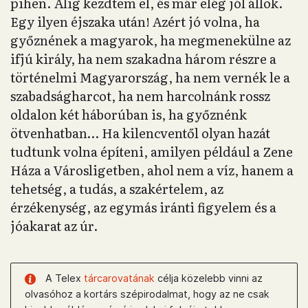
pihen. Alig kezdtem el, és már elég jól állok.
Egy ilyen éjszaka után! Azért jó volna, ha
győznének a magyarok, ha megmenekülne az
ifjú király, ha nem szakadna három részre a
történelmi Magyarország, ha nem vernék le a
szabadságharcot, ha nem harcolnánk rossz
oldalon két háborúban is, ha győznénk
ötvenhatban… Ha kilencventől olyan hazát
tudtunk volna építeni, amilyen például a Zene
Háza a Városligetben, ahol nem a víz, hanem a
tehetség, a tudás, a szakértelem, az
érzékenység, az egymás iránti figyelem és a
jóakarat az úr.
A Telex
tárcarovatának
célja közelebb vinni az
olvasóhoz a kortárs szépirodalmat, hogy az ne csak