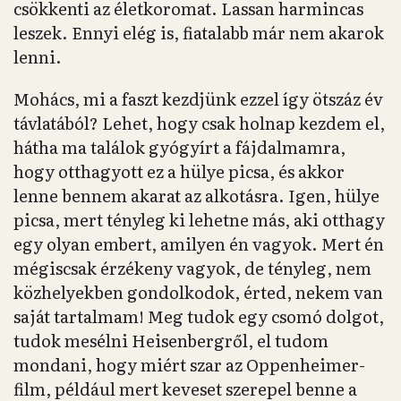
csökkenti az életkoromat. Lassan harmincas
leszek. Ennyi elég is, fiatalabb már nem akarok
lenni.
Mohács, mi a faszt kezdjünk ezzel így ötszáz év
távlatából? Lehet, hogy csak holnap kezdem el,
hátha ma találok gyógyírt a fájdalmamra,
hogy otthagyott ez a hülye picsa, és akkor
lenne bennem akarat az alkotásra. Igen, hülye
picsa, mert tényleg ki lehetne más, aki otthagy
egy olyan embert, amilyen én vagyok. Mert én
mégiscsak érzékeny vagyok, de tényleg, nem
közhelyekben gondolkodok, érted, nekem van
saját tartalmam! Meg tudok egy csomó dolgot,
tudok mesélni Heisenbergről, el tudom
mondani, hogy miért szar az Oppenheimer-
film, például mert keveset szerepel benne a