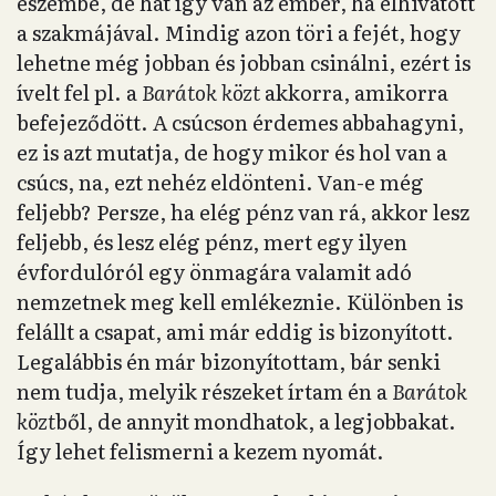
eszembe, de hát így van az ember, ha elhivatott
a szakmájával. Mindig azon töri a fejét, hogy
lehetne még jobban és jobban csinálni, ezért is
ívelt fel pl. a
Barátok közt
akkorra, amikorra
befejeződött. A csúcson érdemes abbahagyni,
ez is azt mutatja, de hogy mikor és hol van a
csúcs, na, ezt nehéz eldönteni. Van-e még
feljebb? Persze, ha elég pénz van rá, akkor lesz
feljebb, és lesz elég pénz, mert egy ilyen
évfordulóról egy önmagára valamit adó
nemzetnek meg kell emlékeznie. Különben is
felállt a csapat, ami már eddig is bizonyított.
Legalábbis én már bizonyítottam, bár senki
nem tudja, melyik részeket írtam én a
Barátok
közt
ből, de annyit mondhatok, a legjobbakat.
Így lehet felismerni a kezem nyomát.