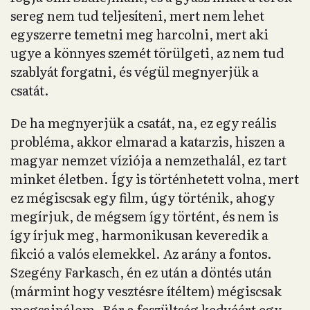
sereg nem tud teljesíteni, mert nem lehet
egyszerre temetni meg harcolni, mert aki
ugye a könnyes szemét törülgeti, az nem tud
szablyát forgatni, és végül megnyerjük a
csatát.
De ha megnyerjük a csatát, na, ez egy reális
probléma, akkor elmarad a katarzis, hiszen a
magyar nemzet víziója a nemzethalál, ez tart
minket életben. Így is történhetett volna, mert
ez mégiscsak egy film, úgy történik, ahogy
megírjuk, de mégsem így történt, és nem is
így írjuk meg, harmonikusan keveredik a
fikció a valós elemekkel. Az arány a fontos.
Szegény Farkasch, én ez után a döntés után
(mármint hogy vesztésre ítéltem) mégiscsak
megsajnálom. Bár a feszültség kedvéért egy