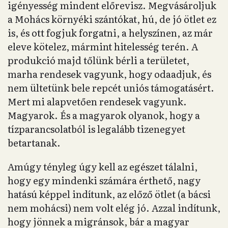
igényesség mindent előrevisz. Megvásároljuk
a Mohács környéki szántókat, hú, de jó ötlet ez
is, és ott fogjuk forgatni, a helyszínen, az már
eleve kötelez, mármint hitelesség terén. A
produkció majd tőlünk bérli a területet,
marha rendesek vagyunk, hogy odaadjuk, és
nem ültetünk bele repcét uniós támogatásért.
Mert mi alapvetően rendesek vagyunk.
Magyarok. És a magyarok olyanok, hogy a
tízparancsolatból is legalább tizenegyet
betartanak.
Amúgy tényleg úgy kell az egészet tálalni,
hogy egy mindenki számára érthető, nagy
hatású képpel indítunk, az előző ötlet (a bácsi
nem mohácsi) nem volt elég jó. Azzal indítunk,
hogy jönnek a migránsok, bár a magyar