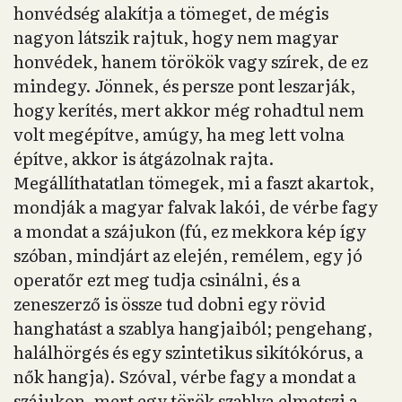
honvédség alakítja a tömeget, de mégis
nagyon látszik rajtuk, hogy nem magyar
honvédek, hanem törökök vagy szírek, de ez
mindegy. Jönnek, és persze pont leszarják,
hogy kerítés, mert akkor még rohadtul nem
volt megépítve, amúgy, ha meg lett volna
építve, akkor is átgázolnak rajta.
Megállíthatatlan tömegek, mi a faszt akartok,
mondják a magyar falvak lakói, de vérbe fagy
a mondat a szájukon (fú, ez mekkora kép így
szóban, mindjárt az elején, remélem, egy jó
operatőr ezt meg tudja csinálni, és a
zeneszerző is össze tud dobni egy rövid
hanghatást a szablya hangjaiból; pengehang,
halálhörgés és egy szintetikus sikítókórus, a
nők hangja). Szóval, vérbe fagy a mondat a
szájukon, mert egy török szablya elmetszi a