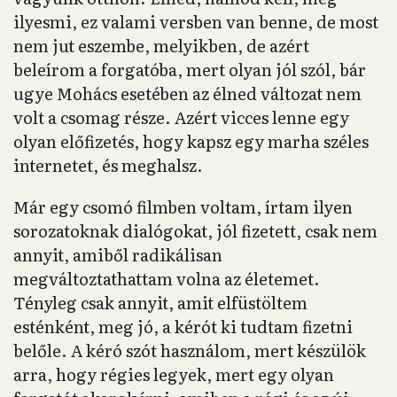
ilyesmi, ez valami versben van benne, de most
nem jut eszembe, melyikben, de azért
beleírom a forgatóba, mert olyan jól szól, bár
ugye Mohács esetében az élned változat nem
volt a csomag része. Azért vicces lenne egy
olyan előfizetés, hogy kapsz egy marha széles
internetet, és meghalsz.
Már egy csomó filmben voltam, írtam ilyen
sorozatoknak dialógokat, jól fizetett, csak nem
annyit, amiből radikálisan
megváltoztathattam volna az életemet.
Tényleg csak annyit, amit elfüstöltem
esténként, meg jó, a kérót ki tudtam fizetni
belőle. A kéró szót használom, mert készülök
arra, hogy régies legyek, mert egy olyan