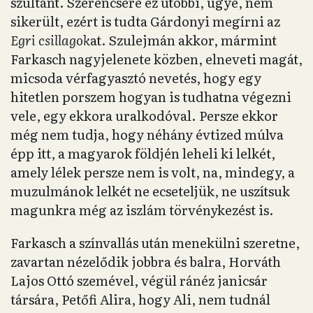
szultánt. Szerencsére ez utóbbi, ugye, nem
sikerült, ezért is tudta Gárdonyi megírni az
Egri csillagok
at. Szulejmán akkor, mármint
Farkasch nagyjelenete közben, elneveti magát,
micsoda vérfagyasztó nevetés, hogy egy
hitetlen porszem hogyan is tudhatna végezni
vele, egy ekkora uralkodóval. Persze ekkor
még nem tudja, hogy néhány évtized múlva
épp itt, a magyarok földjén leheli ki lelkét,
amely lélek persze nem is volt, na, mindegy, a
muzulmánok lelkét ne ecseteljük, ne uszítsuk
magunkra még az iszlám törvénykezést is.
Farkasch a színvallás után menekülni szeretne,
zavartan nézelődik jobbra és balra, Horváth
Lajos Ottó szemével, végül ránéz janicsár
társára, Petőfi Alira, hogy Ali, nem tudnál