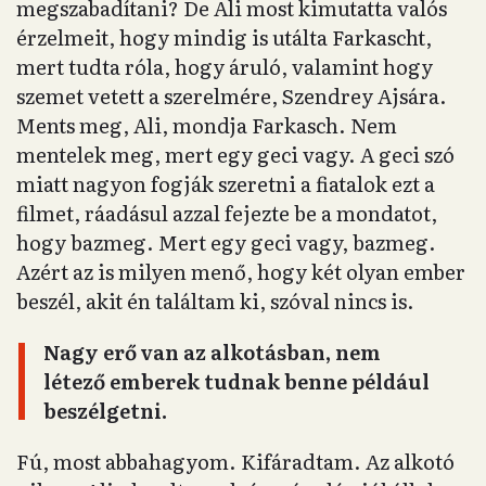
megszabadítani? De Ali most kimutatta valós
érzelmeit, hogy mindig is utálta Farkascht,
mert tudta róla, hogy áruló, valamint hogy
szemet vetett a szerelmére, Szendrey Ajsára.
Ments meg, Ali, mondja Farkasch. Nem
mentelek meg, mert egy geci vagy. A geci szó
miatt nagyon fogják szeretni a fiatalok ezt a
filmet, ráadásul azzal fejezte be a mondatot,
hogy bazmeg. Mert egy geci vagy, bazmeg.
Azért az is milyen menő, hogy két olyan ember
beszél, akit én találtam ki, szóval nincs is.
Nagy erő van az alkotásban, nem
létező emberek tudnak benne például
beszélgetni.
Fú, most abbahagyom. Kifáradtam. Az alkotó