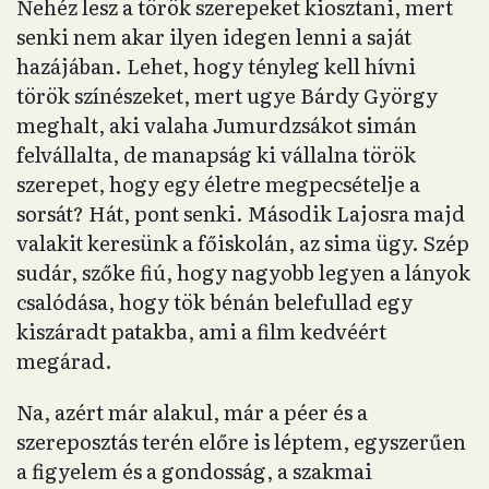
Nehéz lesz a török szerepeket kiosztani, mert
senki nem akar ilyen idegen lenni a saját
hazájában. Lehet, hogy tényleg kell hívni
török színészeket, mert ugye Bárdy György
meghalt, aki valaha Jumurdzsákot simán
felvállalta, de manapság ki vállalna török
szerepet, hogy egy életre megpecsételje a
sorsát? Hát, pont senki. Második Lajosra majd
valakit keresünk a főiskolán, az sima ügy. Szép
sudár, szőke fiú, hogy nagyobb legyen a lányok
csalódása, hogy tök bénán belefullad egy
kiszáradt patakba, ami a film kedvéért
megárad.
Na, azért már alakul, már a péer és a
szereposztás terén előre is léptem, egyszerűen
a figyelem és a gondosság, a szakmai