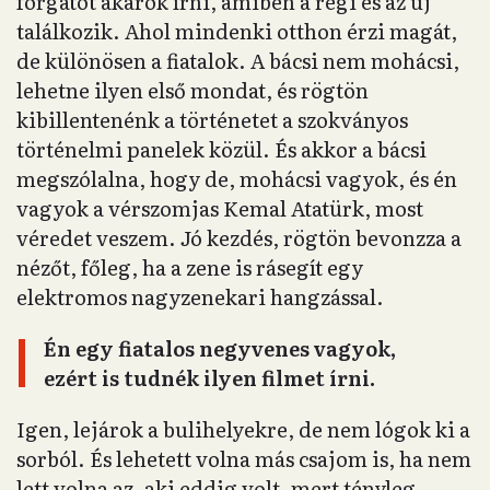
forgatót akarok írni, amiben a régi és az új
találkozik. Ahol mindenki otthon érzi magát,
de különösen a fiatalok. A bácsi nem mohácsi,
lehetne ilyen első mondat, és rögtön
kibillentenénk a történetet a szokványos
történelmi panelek közül. És akkor a bácsi
megszólalna, hogy de, mohácsi vagyok, és én
vagyok a vérszomjas Kemal Atatürk, most
véredet veszem. Jó kezdés, rögtön bevonzza a
nézőt, főleg, ha a zene is rásegít egy
elektromos nagyzenekari hangzással.
Én egy fiatalos negyvenes vagyok,
ezért is tudnék ilyen filmet írni.
Igen, lejárok a bulihelyekre, de nem lógok ki a
sorból. És lehetett volna más csajom is, ha nem
lett volna az, aki eddig volt, mert tényleg