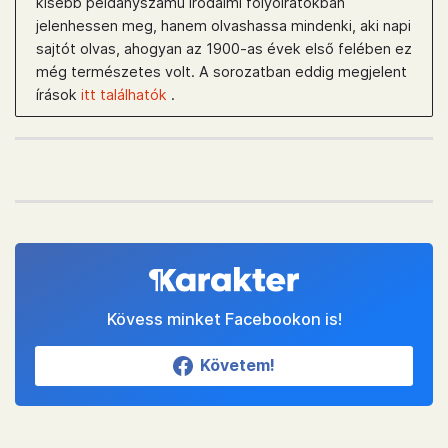
kisebb példányszámú irodalmi folyóiratokban
jelenhessen meg, hanem olvashassa mindenki, aki napi
sajtót olvas, ahogyan az 1900-as évek első felében ez
még természetes volt. A sorozatban eddig megjelent
írások
itt találhatók
.
Kövess minket Facebookon is!
Követem!