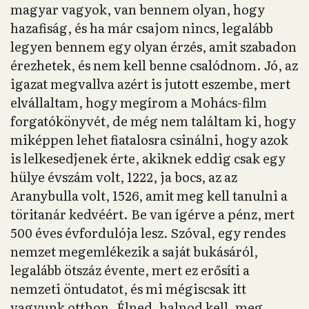
magyar vagyok, van bennem olyan, hogy
hazafiság, és ha már csajom nincs, legalább
legyen bennem egy olyan érzés, amit szabadon
érezhetek, és nem kell benne csalódnom. Jó, az
igazat megvallva azért is jutott eszembe, mert
elvállaltam, hogy megírom a Mohács-film
forgatókönyvét, de még nem találtam ki, hogy
miképpen lehet fiatalosra csinálni, hogy azok
is lelkesedjenek érte, akiknek eddig csak egy
hülye évszám volt, 1222, ja bocs, az az
Aranybulla volt, 1526, amit meg kell tanulni a
töritanár kedvéért. Be van ígérve a pénz, mert
500 éves évfordulója lesz. Szóval, egy rendes
nemzet megemlékezik a saját bukásáról,
legalább ötszáz évente, mert ez erősíti a
nemzeti öntudatot, és mi mégiscsak itt
vagyunk otthon. Élned, halnod kell, meg