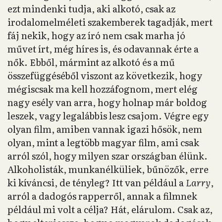
ezt mindenki tudja, aki alkotó, csak az
irodalomelméleti szakemberek tagadják, mert
fáj nekik, hogy az író nem csak marha jó
művet írt, még híres is, és odavannak érte a
nők. Ebből, mármint az alkotó és a mű
összefüggéséből viszont az következik, hogy
mégiscsak ma kell hozzáfognom, mert elég
nagy esély van arra, hogy holnap már boldog
leszek, vagy legalábbis lesz csajom. Végre egy
olyan film, amiben vannak igazi hősök, nem
olyan, mint a legtöbb magyar film, ami csak
arról szól, hogy milyen szar országban élünk.
Alkoholisták, munkanélküliek, bűnözők, erre
ki kíváncsi, de tényleg? Itt van például a
Larry
,
arról a dadogós rapperről, annak a filmnek
például mi volt a célja? Hát, elárulom. Csak az,