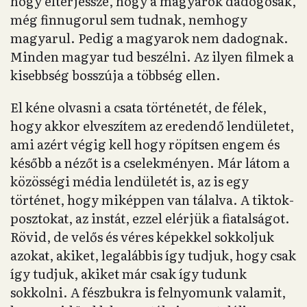
hogy elterjessze, hogy a magyarok dadogósak,
még finnugorul sem tudnak, nemhogy
magyarul. Pedig a magyarok nem dadognak.
Minden magyar tud beszélni. Az ilyen filmek a
kisebbség bosszúja a többség ellen.
El kéne olvasni a csata történetét, de félek,
hogy akkor elveszítem az eredendő lendületet,
ami azért végig kell hogy röpítsen engem és
később a nézőt is a cselekményen. Már látom a
közösségi média lendületét is, az is egy
történet, hogy miképpen van tálalva. A tiktok-
posztokat, az instát, ezzel elérjük a fiatalságot.
Rövid, de velős és véres képekkel sokkoljuk
azokat, akiket, legalábbis így tudjuk, hogy csak
így tudjuk, akiket már csak így tudunk
sokkolni. A fészbukra is felnyomunk valamit,