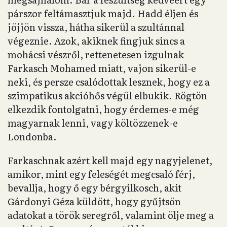
párszor feltámasztjuk majd. Hadd éljen és
jöjjön vissza, hátha sikerül a szultánnal
végeznie. Azok, akiknek fingjuk sincs a
mohácsi vészről, rettenetesen izgulnak
Farkasch Mohamed miatt, vajon sikerül-e
neki, és persze csalódottak lesznek, hogy ez a
szimpatikus akcióhős végül elbukik. Rögtön
elkezdik fontolgatni, hogy érdemes-e még
magyarnak lenni, vagy költözzenek-e
Londonba.
Farkaschnak azért kell majd egy nagyjelenet,
amikor, mint egy feleségét megcsaló férj,
bevallja, hogy ő egy bérgyilkosch, akit
Gárdonyi Géza küldött, hogy gyűjtsön
adatokat a török seregről, valamint ölje meg a