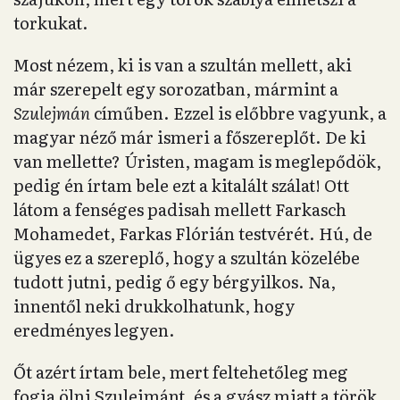
torkukat.
Most nézem, ki is van a szultán mellett, aki
már szerepelt egy sorozatban, mármint a
Szulejmán
címűben. Ezzel is előbbre vagyunk, a
magyar néző már ismeri a főszereplőt. De ki
van mellette? Úristen, magam is meglepődök,
pedig én írtam bele ezt a kitalált szálat! Ott
látom a fenséges padisah mellett Farkasch
Mohamedet, Farkas Flórián testvérét. Hú, de
ügyes ez a szereplő, hogy a szultán közelébe
tudott jutni, pedig ő egy bérgyilkos. Na,
innentől neki drukkolhatunk, hogy
eredményes legyen.
Őt azért írtam bele, mert feltehetőleg meg
fogja ölni Szulejmánt, és a gyász miatt a török