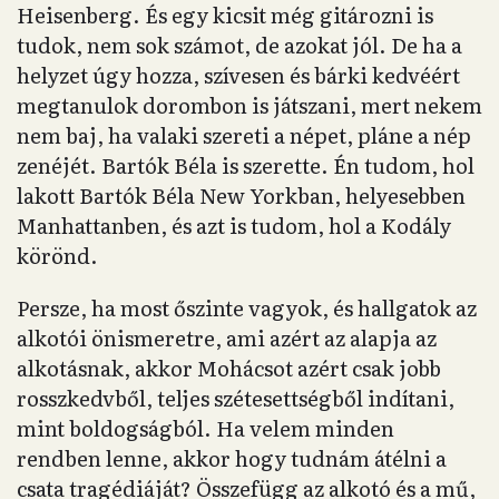
Heisenberg. És egy kicsit még gitározni is
tudok, nem sok számot, de azokat jól. De ha a
helyzet úgy hozza, szívesen és bárki kedvéért
megtanulok dorombon is játszani, mert nekem
nem baj, ha valaki szereti a népet, pláne a nép
zenéjét. Bartók Béla is szerette. Én tudom, hol
lakott Bartók Béla New Yorkban, helyesebben
Manhattanben, és azt is tudom, hol a Kodály
körönd.
Persze, ha most őszinte vagyok, és hallgatok az
alkotói önismeretre, ami azért az alapja az
alkotásnak, akkor Mohácsot azért csak jobb
rosszkedvből, teljes szétesettségből indítani,
mint boldogságból. Ha velem minden
rendben lenne, akkor hogy tudnám átélni a
csata tragédiáját? Összefügg az alkotó és a mű,