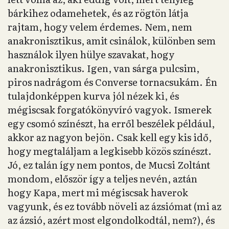
bárkihez odamehetek, és az rögtön látja
rajtam, hogy velem érdemes. Nem, nem
anakronisztikus, amit csinálok, különben sem
használok ilyen hülye szavakat, hogy
anakronisztikus. Igen, van sárga pulcsim,
piros nadrágom és Converse tornacsukám. Én
tulajdonképpen kurva jól nézek ki, és
mégiscsak forgatókönyvíró vagyok. Ismerek
egy csomó színészt, ha erről beszélek például,
akkor az nagyon bejön. Csak kell egy kis idő,
hogy megtaláljam a legkisebb közös színészt.
Jó, ez talán így nem pontos, de Mucsi Zoltánt
mondom, először így a teljes nevén, aztán
hogy Kapa, mert mi mégiscsak haverok
vagyunk, és ez tovább növeli az ázsiómat (mi az
az ázsió, azért most elgondolkodtál, nem?), és