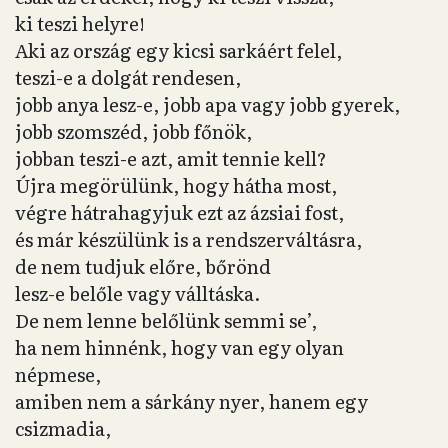
ki teszi helyre!
Aki az ország egy kicsi sarkáért felel,
teszi-e a dolgát rendesen,
jobb anya lesz-e, jobb apa vagy jobb gyerek,
jobb szomszéd, jobb főnök,
jobban teszi-e azt, amit tennie kell?
Újra megörülünk, hogy hátha most,
végre hátrahagyjuk ezt az ázsiai fost,
és már készülünk is a rendszerváltásra,
de nem tudjuk előre, bőrönd
lesz-e belőle vagy válltáska.
De nem lenne belőlünk semmi se’,
ha nem hinnénk, hogy van egy olyan
népmese,
amiben nem a sárkány nyer, hanem egy
csizmadia,