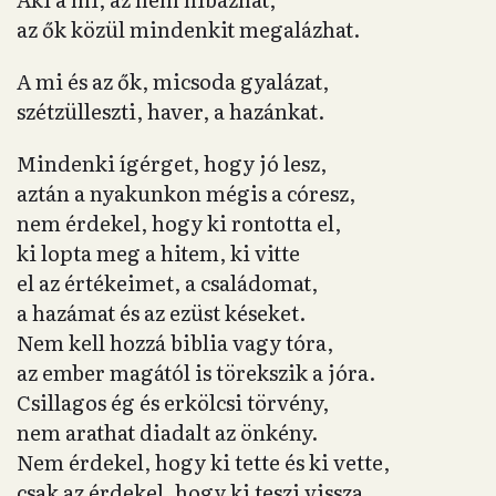
az ők közül mindenkit megalázhat.
A mi és az ők, micsoda gyalázat,
szétzülleszti, haver, a hazánkat.
Mindenki ígérget, hogy jó lesz,
aztán a nyakunkon mégis a córesz,
nem érdekel, hogy ki rontotta el,
ki lopta meg a hitem, ki vitte
el az értékeimet, a családomat,
a hazámat és az ezüst késeket.
Nem kell hozzá biblia vagy tóra,
az ember magától is törekszik a jóra.
Csillagos ég és erkölcsi törvény,
nem arathat diadalt az önkény.
Nem érdekel, hogy ki tette és ki vette,
csak az érdekel, hogy ki teszi vissza,