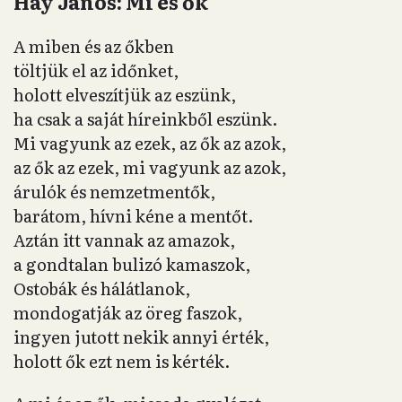
Háy János: Mi és ők
A miben és az őkben
töltjük el az időnket,
holott elveszítjük az eszünk,
ha csak a saját híreinkből eszünk.
Mi vagyunk az ezek, az ők az azok,
az ők az ezek, mi vagyunk az azok,
árulók és nemzetmentők,
barátom, hívni kéne a mentőt.
Aztán itt vannak az amazok,
a gondtalan bulizó kamaszok,
Ostobák és hálátlanok,
mondogatják az öreg faszok,
ingyen jutott nekik annyi érték,
holott ők ezt nem is kérték.