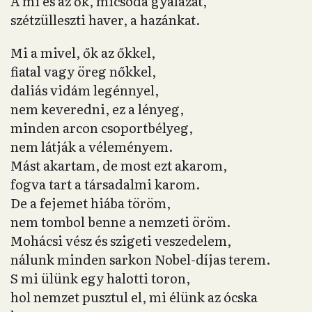
A mi és az ők, micsoda gyalázat,
szétzülleszti haver, a hazánkat.
Mi a mivel, ők az őkkel,
fiatal vagy öreg nőkkel,
daliás vidám legénnyel,
nem keveredni, ez a lényeg,
minden arcon csoportbélyeg,
nem látják a véleményem.
Mást akartam, de most ezt akarom,
fogva tart a társadalmi karom.
De a fejemet hiába töröm,
nem tombol benne a nemzeti öröm.
Mohácsi vész és szigeti veszedelem,
nálunk minden sarkon Nobel-díjas terem.
S mi ülünk egy halotti toron,
hol nemzet pusztul el, mi élünk az ócska