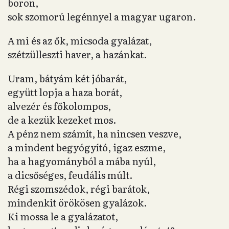
boron,
sok szomorú legénnyel a magyar ugaron.
A mi és az ők, micsoda gyalázat,
szétzülleszti haver, a hazánkat.
Uram, bátyám két jóbarát,
együtt lopja a haza borát,
alvezér és főkolompos,
de a kezük kezeket mos.
A pénz nem számít, ha nincsen veszve,
a mindent begyógyító, igaz eszme,
ha a hagyományból a mába nyúl,
a dicsőséges, feudális múlt.
Régi szomszédok, régi barátok,
mindenkit örökösen gyalázok.
Ki mossa le a gyalázatot,