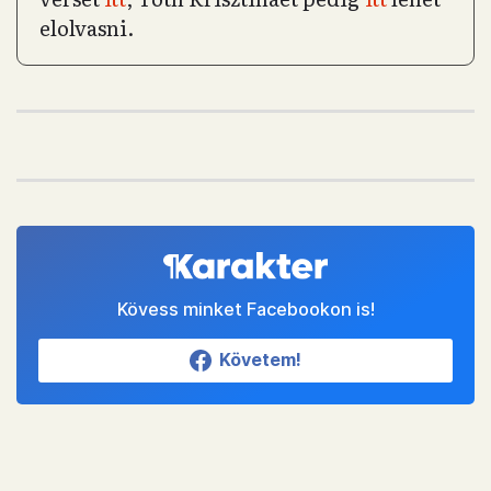
elolvasni.
Kövess minket Facebookon is!
Követem!