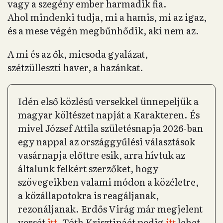
vagy a szegény ember harmadik fia.
Ahol mindenki tudja, mi a hamis, mi az igaz,
és a mese végén megbűnhődik, aki nem az.
A mi és az ők, micsoda gyalázat,
szétzülleszti haver, a hazánkat.
Idén első közlésű versekkel ünnepeljük a
magyar költészet napját a Karakteren. És
mivel József Attila születésnapja 2026-ban
egy nappal az országgyűlési választások
vasárnapja előttre esik, arra hívtuk az
általunk felkért szerzőket, hogy
szövegeikben valami módon a közéletre,
a közállapotokra is reagáljanak,
rezonáljanak. Erdős Virág már megjelent
versét
itt
, Tóth Krisztináét pedig
itt
lehet