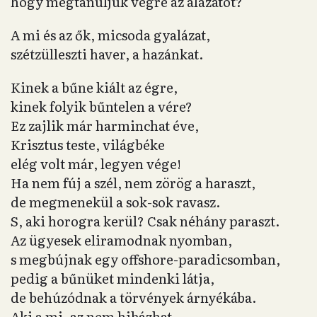
hogy megtanuljuk végre az alázatot?
A mi és az ők, micsoda gyalázat,
szétzülleszti haver, a hazánkat.
Kinek a bűne kiált az égre,
kinek folyik bűntelen a vére?
Ez zajlik már harminchat éve,
Krisztus teste, világbéke
elég volt már, legyen vége!
Ha nem fúj a szél, nem zörög a haraszt,
de megmenekül a sok-sok ravasz.
S, aki horogra kerül? Csak néhány paraszt.
Az ügyesek eliramodnak nyomban,
s megbújnak egy offshore-paradicsomban,
pedig a bűnüket mindenki látja,
de behúzódnak a törvények árnyékába.
Aki a mi, az nem hibázhat,