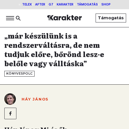
TELEX
AFTER
G7
KARAKTER
TÁMOGATÁS
SHOP
Támogatás
„már készülünk is a
rendszerváltásra, de nem
tudjuk előre, bőrönd lesz-e
belőle vagy válltáska”
KÖNYVESPOLC
HÁY JÁNOS