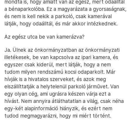
mondta is, hogy amiatt van az egész, mert odaálltál
a bénaparkolóba. Ez a magyarázata a gyorsaságnak,
és nem is kell nekik a parkoló, csak kamerával
látják, hogy odaálltál, és már akkor intézkednek.
Az egész utca be van kamerázva?
Ja. Ülnek az önkormányzatban az önkormányzati
illetékesek, be van kapcsolva az ipari kamera, és
egyszer csak kiderül, mert látják, hogy a nem
tudom milyen rendszámú kocsi odaparkolt. Már
hívják is a hivatalos szerveket, és azok meg
elszállíttatják a helytelenül parkoló járművet. Van
egy olyan cég, ami ugrásra készen várja ezt a
hívást. Nem annyira átláthatatlan a világ, csak néha
egy-két alapinformáció hiányzik, és ezért nem
tudod megmagyarázni, hogy mi miért történt.