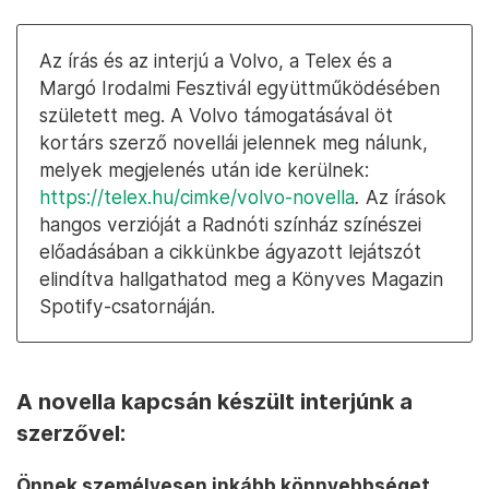
Az írás és az interjú a Volvo, a Telex és a
Margó Irodalmi Fesztivál együttműködésében
született meg. A Volvo támogatásával öt
kortárs szerző novellái jelennek meg nálunk,
melyek megjelenés után ide kerülnek:
https://telex.hu/cimke/volvo-novella
.
Az írások
hangos verzióját a Radnóti színház színészei
előadásában a cikkünkbe ágyazott lejátszót
elindítva hallgathatod meg a Könyves Magazin
Spotify-csatornáján.
A novella kapcsán készült interjúnk a
szerzővel:
Önnek személyesen inkább könnyebbséget