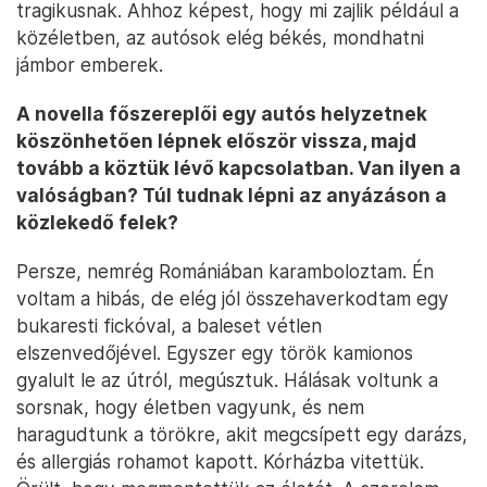
tragikusnak. Ahhoz képest, hogy mi zajlik például a
közéletben, az autósok elég békés, mondhatni
jámbor emberek.
A novella főszereplői egy autós helyzetnek
köszönhetően lépnek először vissza, majd
tovább a köztük lévő kapcsolatban. Van ilyen a
valóságban? Túl tudnak lépni az anyázáson a
közlekedő felek?
Persze, nemrég Romániában karamboloztam. Én
voltam a hibás, de elég jól összehaverkodtam egy
bukaresti fickóval, a baleset vétlen
elszenvedőjével. Egyszer egy török kamionos
gyalult le az útról, megúsztuk. Hálásak voltunk a
sorsnak, hogy életben vagyunk, és nem
haragudtunk a törökre, akit megcsípett egy darázs,
és allergiás rohamot kapott. Kórházba vitettük.