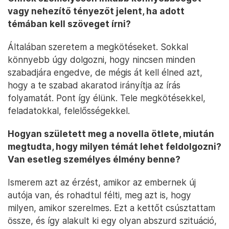
vagy nehezítő tényezőt jelent, ha adott
témában kell szöveget írni?
Általában szeretem a megkötéseket. Sokkal
könnyebb úgy dolgozni, hogy nincsen minden
szabadjára engedve, de mégis át kell élned azt,
hogy a te szabad akaratod irányítja az írás
folyamatát. Pont így élünk. Tele megkötésekkel,
feladatokkal, felelősségekkel.
Hogyan született meg a novella ötlete, miután
megtudta, hogy milyen témát lehet feldolgozni?
Van esetleg személyes élmény benne?
Ismerem azt az érzést, amikor az embernek új
autója van, és rohadtul félti, meg azt is, hogy
milyen, amikor szerelmes. Ezt a kettőt csúsztattam
össze, és így alakult ki egy olyan abszurd szituáció,