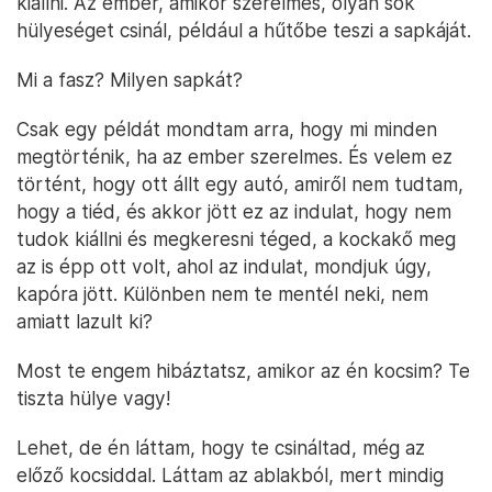
kiállni. Az ember, amikor szerelmes, olyan sok
hülyeséget csinál, például a hűtőbe teszi a sapkáját.
Mi a fasz? Milyen sapkát?
Csak egy példát mondtam arra, hogy mi minden
megtörténik, ha az ember szerelmes. És velem ez
történt, hogy ott állt egy autó, amiről nem tudtam,
hogy a tiéd, és akkor jött ez az indulat, hogy nem
tudok kiállni és megkeresni téged, a kockakő meg
az is épp ott volt, ahol az indulat, mondjuk úgy,
kapóra jött. Különben nem te mentél neki, nem
amiatt lazult ki?
Most te engem hibáztatsz, amikor az én kocsim? Te
tiszta hülye vagy!
Lehet, de én láttam, hogy te csináltad, még az
előző kocsiddal. Láttam az ablakból, mert mindig