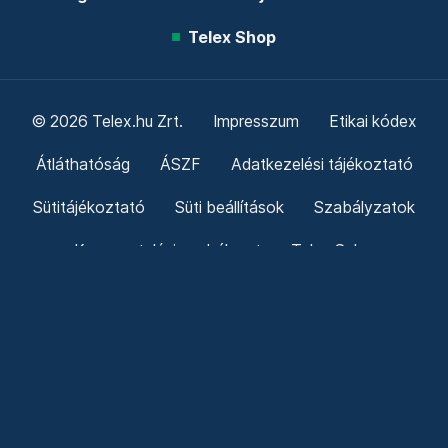
Telex Shop
© 2026 Telex.hu Zrt.
Impresszum
Etikai kódex
Átláthatóság
ÁSZF
Adatkezelési tájékoztató
Sütitájékoztató
Süti beállítások
Szabályzatok
Kommentelési szabályzat
Telex Sales