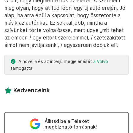
Örült, hogy megmentettük az életét. A szerelem
meg olyan, hogy át tud lépni egy új autó erején. Jó
alap, ha arra épül a kapcsolat, hogy összetörte a
másik az autónkat. Ez sokkal jobb, mintha a
szívünket törte volna össze, mert ugye „mit tehet
az ember, / egy eltört szerelemmel, / szétszakított
álmot nem javítja senki, / egyszerűen dobjuk el”.
A novella és az interjú megjelenését
a Volvo
támogatta.
Kedvenceink
Állítsd be a Telexet
megbízható forrásnak!