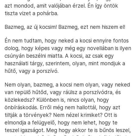
azt mondod, amit valójában érzel. Én így öntök
tiszta vizet a pohárba.
Bazmeg, az új kocsim! Bazmeg, ezt nem hiszem el!
Én nem tudtam, hogy neked a kocsi ennyire fontos
dolog, hogy képes vagy még egy novellában is ilyen
csúnyán beszélni miatta. A kocsi, az csak egy
használati tárgy, szerintem, olyan, mint mondjuk a
hűtő, vagy a porszívó.
Nem olyan, bazmeg, a kocsi nem olyan, vagy neked
van repülő hűtőd, vagy ráülsz a porszívódra, és
közlekedsz? Különben is, nincs olyan, hogy
önbíráskodás. Erről még nem hallottál, hogy azt
tiltják a törvények? Nem nézel krimiket? Ott is
elmondja a felügyelő, hogy nem lehet, hogy te
teszel igazságot. Meg hogy akkor te is bűnös leszel,