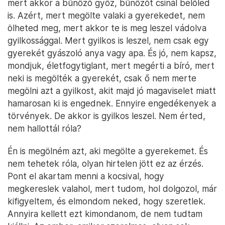
mert akkor a bűnöző győz, bűnözőt csinál belőled
is. Azért, mert megölte valaki a gyerekedet, nem
ölheted meg, mert akkor te is meg leszel vádolva
gyilkossággal. Mert gyilkos is leszel, nem csak egy
gyerekét gyászoló anya vagy apa. És jó, nem kapsz,
mondjuk, életfogytiglant, mert megérti a bíró, mert
neki is megölték a gyerekét, csak ő nem merte
megölni azt a gyilkost, akit majd jó magaviselet miatt
hamarosan ki is engednek. Ennyire engedékenyek a
törvények. De akkor is gyilkos leszel. Nem érted,
nem hallottál róla?
Én is megölném azt, aki megölte a gyerekemet. És
nem tehetek róla, olyan hirtelen jött ez az érzés.
Pont el akartam menni a kocsival, hogy
megkereslek valahol, mert tudom, hol dolgozol, már
kifigyeltem, és elmondom neked, hogy szeretlek.
Annyira kellett ezt kimondanom, de nem tudtam