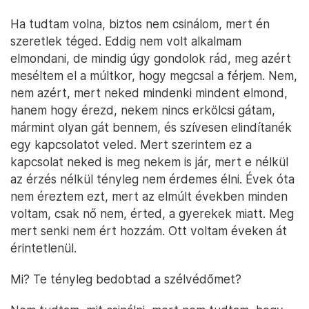
Ha tudtam volna, biztos nem csinálom, mert én
szeretlek téged. Eddig nem volt alkalmam
elmondani, de mindig úgy gondolok rád, meg azért
meséltem el a múltkor, hogy megcsal a férjem. Nem,
nem azért, mert neked mindenki mindent elmond,
hanem hogy érezd, nekem nincs erkölcsi gátam,
mármint olyan gát bennem, és szívesen elindítanék
egy kapcsolatot veled. Mert szerintem ez a
kapcsolat neked is meg nekem is jár, mert e nélkül
az érzés nélkül tényleg nem érdemes élni. Évek óta
nem éreztem ezt, mert az elmúlt években minden
voltam, csak nő nem, érted, a gyerekek miatt. Meg
mert senki nem ért hozzám. Ott voltam éveken át
érintetlenül.
Mi? Te tényleg bedobtad a szélvédőmet?