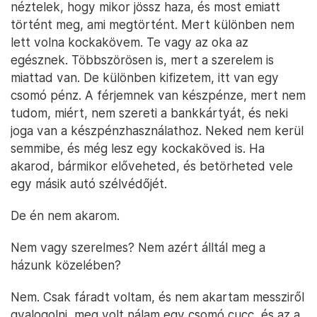
néztelek, hogy mikor jössz haza, és most emiatt
történt meg, ami megtörtént. Mert különben nem
lett volna kockakövem. Te vagy az oka az
egésznek. Többszörösen is, mert a szerelem is
miattad van. De különben kifizetem, itt van egy
csomó pénz. A férjemnek van készpénze, mert nem
tudom, miért, nem szereti a bankkártyát, és neki
joga van a készpénzhasználathoz. Neked nem kerül
semmibe, és még lesz egy kockaköved is. Ha
akarod, bármikor előveheted, és betörheted vele
egy másik autó szélvédőjét.
De én nem akarom.
Nem vagy szerelmes? Nem azért álltál meg a
házunk közelében?
Nem. Csak fáradt voltam, és nem akartam messziről
gyalogolni, meg volt nálam egy csomó cucc, és az a