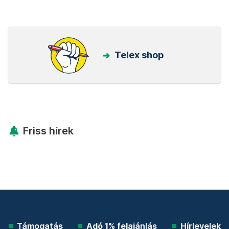
Telex shop
Friss hírek
Támogatás
Adó 1% felajánlás
Hírlevelek