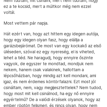
Nem tudtam, mit csinálni, mert nem tudtam, hogy
ez a te kocsid, mert a múltkor még nem ezzel
voltál.
Most vettem pár napja.
Hát ezért van, hogy azt hittem egy idegen autója,
hogy egy idegen olyan fasz, hogy elállja a
garázsbejárómat. De most van egy kockakő az első
üléseden, szóval ez egy nyereség, el is viheted,
lehet a tiéd. Ne haragudj, hogy ennyire őszinte
vagyok, de egyszer te mondtad, mondjuk nem
nekem, hanem csak valakinek, hallottam a
lépcsőházban, hogy mindig azt kell mondani, ami
igaz, és nem érdemes köntörfalazni. Ezt most jól
csináltam, nem, vagy megijesztettelek? Nem tudod,
hogy most mit kell csinálnod, ha egy nő ennyire
egyértelmű? De a valódi érzések olyanok, hogy az
ember rögtön felismeri, és nincs olyan, hogy nem