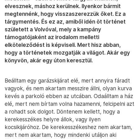
elvesznek, máshoz kerülnek. Ilyenkor bármit
megtennénk, hogy visszaszerezzük őket. Ez a
tárgymentés. És ez az, amiből idén öt történet
született a Volvóval, mely a kampány
támogatójaként az irodalom melletti
elköteleződést is képviseli. Mert hisz abban,
hogy a történetek mozgatják a világot. Akár egy
könyvön, akár egy úton keresztül.
Beálltam egy garázskijárat elé, mert annyira fáradt
vagyok, és nem akartam messzire állni, olyan kurva
kevés a parkoló ebben az utcában. Odaálltam a ház
elé, mert nem bírtam volna hazamenni, felcipelni azt
a rohadt sok dolgot. Döntenem kellett, hogy a
kerekesszékes helyre állok, vagy ilyen
kocsikijáróhoz. De kerekesszékeshez nem akartam,
mert nem akartam, hogy mindenki utáljon aki