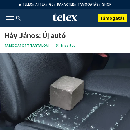
TELEX
AFTER
G7
KARAKTER
TÁMOGATÁS
SHOP
Támogatás
Háy János: Új autó
frissítve
TÁMOGATOTT TARTALOM