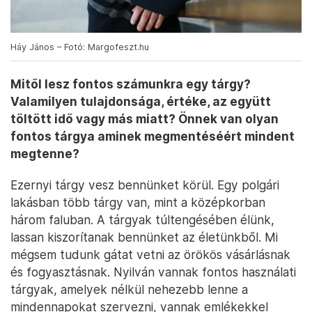
Háy János – Fotó: Margofeszt.hu
Mitől lesz fontos számunkra egy tárgy?
Valamilyen tulajdonsága, értéke, az együtt
töltött idő vagy más miatt? Önnek van olyan
fontos tárgya aminek megmentéséért mindent
megtenne?
Ezernyi tárgy vesz bennünket körül. Egy polgári
lakásban több tárgy van, mint a középkorban
három faluban. A tárgyak túltengésében élünk,
lassan kiszorítanak bennünket az életünkből. Mi
mégsem tudunk gátat vetni az örökös vásárlásnak
és fogyasztásnak. Nyilván vannak fontos használati
tárgyak, amelyek nélkül nehezebb lenne a
mindennapokat szervezni, vannak emlékekkel