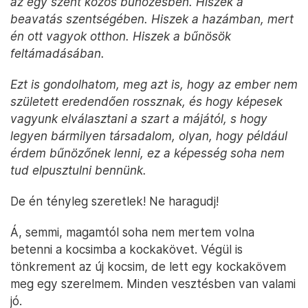
az egy szent közös bűnözésben. Hiszek a
beavatás szentségében. Hiszek a hazámban, mert
én ott vagyok otthon. Hiszek a bűnösök
feltámadásában.
Ezt is gondolhatom, meg azt is, hogy az ember nem
született eredendően rossznak, és hogy képesek
vagyunk elválasztani a szart a májától, s hogy
legyen bármilyen társadalom, olyan, hogy például
érdem bűnözőnek lenni, ez a képesség soha nem
tud elpusztulni bennünk.
De én tényleg szeretlek! Ne haragudj!
Á, semmi, magamtól soha nem mertem volna
betenni a kocsimba a kockakövet. Végül is
tönkrement az új kocsim, de lett egy kockakövem
meg egy szerelmem. Minden vesztésben van valami
jó.