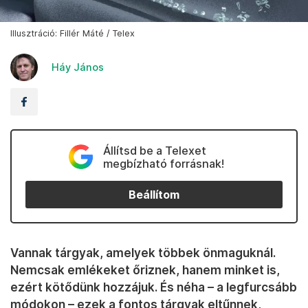
Illusztráció: Fillér Máté / Telex
Háy János
Állítsd be a Telexet
megbízható forrásnak!
Beállítom
Vannak tárgyak, amelyek többek önmaguknál.
Nemcsak emlékeket őriznek, hanem minket is,
ezért kötődünk hozzájuk. És néha – a legfurcsább
módokon – ezek a fontos tárgyak eltűnnek,