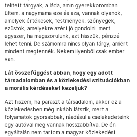
telített tárgyak, a láda, amin gyerekkoromban
ültem, a nagymama eze és aza, vannak olyanok,
amelyek értékesek, festmények, szőnyegek,
ezüstök, amelyekre azért jó gondolni, mert
egyszer, ha megszorulunk, azt hisszük, pénzzé
lehet tenni. De számomra nincs olyan tárgy, amiért
mindent megtennék. Nekem ilyenből csak ember
van.
Lát összefüggést abban, hogy egy adott
társadalomban és a közlekedési szituációkban
a morális kérdéseket kezeljük?
Azt hiszem, ha paraszt a társadalom, akkor ez a
közlekedésben még inkább látszik, mert a
folyamatok gyorsabbak, ráadásul a cselekedeteink
egy autóval meg vannak hosszabbítva. De én
egyáltalán nem tartom a magyar közlekedést