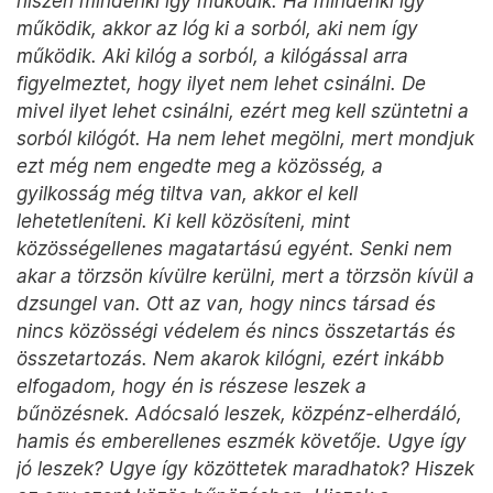
hiszen mindenki így működik. Ha mindenki így
működik, akkor az lóg ki a sorból, aki nem így
működik. Aki kilóg a sorból, a kilógással arra
figyelmeztet, hogy ilyet nem lehet csinálni. De
mivel ilyet lehet csinálni, ezért meg kell szüntetni a
sorból kilógót. Ha nem lehet megölni, mert mondjuk
ezt még nem engedte meg a közösség, a
gyilkosság még tiltva van, akkor el kell
lehetetleníteni. Ki kell közösíteni, mint
közösségellenes magatartású egyént. Senki nem
akar a törzsön kívülre kerülni, mert a törzsön kívül a
dzsungel van. Ott az van, hogy nincs társad és
nincs közösségi védelem és nincs összetartás és
összetartozás. Nem akarok kilógni, ezért inkább
elfogadom, hogy én is részese leszek a
bűnözésnek. Adócsaló leszek, közpénz-elherdáló,
hamis és emberellenes eszmék követője. Ugye így
jó leszek? Ugye így közöttetek maradhatok? Hiszek