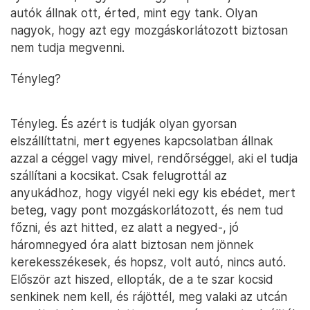
autók állnak ott, érted, mint egy tank. Olyan
nagyok, hogy azt egy mozgáskorlátozott biztosan
nem tudja megvenni.
Tényleg?
Tényleg. És azért is tudják olyan gyorsan
elszállíttatni, mert egyenes kapcsolatban állnak
azzal a céggel vagy mivel, rendőrséggel, aki el tudja
szállítani a kocsikat. Csak felugrottál az
anyukádhoz, hogy vigyél neki egy kis ebédet, mert
beteg, vagy pont mozgáskorlátozott, és nem tud
főzni, és azt hitted, ez alatt a negyed-, jó
háromnegyed óra alatt biztosan nem jönnek
kerekesszékesek, és hopsz, volt autó, nincs autó.
Először azt hiszed, ellopták, de a te szar kocsid
senkinek nem kell, és rájöttél, meg valaki az utcán