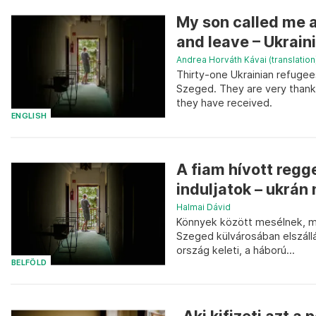
My son called me a
and leave – Ukraini
Andrea Horváth Kávai (translation
Thirty-one Ukrainian refugees
Szeged. They are very thankf
they have received.
ENGLISH
A fiam hívott regg
induljatok – ukrá
Halmai Dávid
Könnyek között mesélnek, m
Szeged külvárosában elszállá
ország keleti, a háború...
BELFÖLD