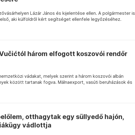
vásárhelyen Lázár János és kijelentése ellen. A polgármester is
 első, aki külföldről kért segítséget ellenfele legyőzéséhez.
Vučićtól három elfogott koszovói rendőr
 nemzetközi vádakat, melyek szerint a három koszovói albán
yek között tartanak fogva. Málnaexport, vasúti beruházások és
belőlem, otthagytak egy süllyedő hajón,
ákügy vádlottja