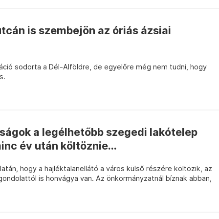
cán is szembejön az óriás ázsiai
záció sodorta a Dél-Alföldre, de egyelőre még nem tudni, hogy
s.
ságok a legélhetőbb szegedi lakótelep
nc év után költöznie...
latán, hogy a hajléktalanellátó a város külső részére költözik, az
 gondolattól is honvágya van. Az önkormányzatnál bíznak abban,