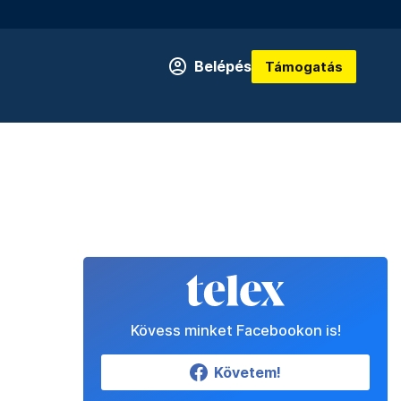
Belépés
Támogatás
Kövess minket Facebookon is!
Követem!