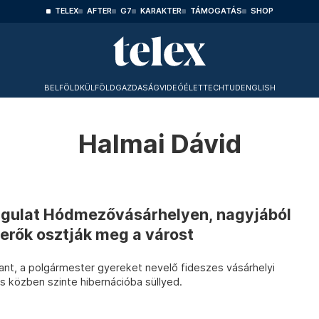
TELEX
AFTER
G7
KARAKTER
TÁMOGATÁS
SHOP
BELFÖLD
KÜLFÖLD
GAZDASÁG
VIDEÓ
ÉLET
TECHTUD
ENGLISH
Halmai Dávid
ngulat Hódmezővásárhelyen, nagyjából
 erők osztják meg a várost
ant, a polgármester gyereket nevelő fideszes vásárhelyi
os közben szinte hibernációba süllyed.