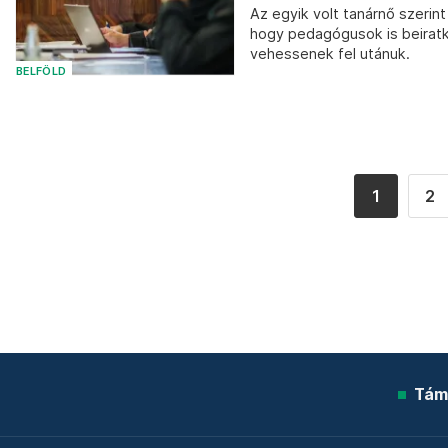
Az egyik volt tanárnő szerin
hogy pedagógusok is beiratk
vehessenek fel utánuk.
BELFÖLD
1
2
Tám