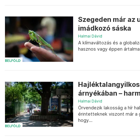
Szegeden már az ut
imádkozó sáska
Halmai Dávid
A klímaváltozás és a globali
hasznos vagy éppen ártalma
BELFÖLD
Hajléktalangyilkos
árnyékában – harmi
Halmai Dávid
Örvendezik lakosság a hír hal
érintetteknek viszont már a
hogy...
BELFÖLD