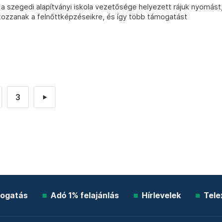
t a szegedi alapítványi iskola vezetősége helyezett rájuk nyomást
ozzanak a felnőttképzéseikre, és így több támogatást
3
►
ogatás
Adó 1% felajánlás
Hírlevelek
Tele