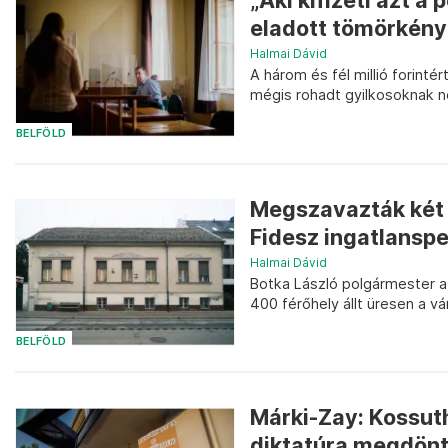
„Aki kifizeti azt a
eladott tömörkényi 
Halmai Dávid
A három és fél millió forinté
mégis rohadt gyilkosoknak n
BELFÖLD
Megszavazták két 
Fidesz ingatlansp
Halmai Dávid
Botka László polgármester a
400 férőhely állt üresen a v
BELFÖLD
Márki-Zay: Kossuth 
diktatúra megdön