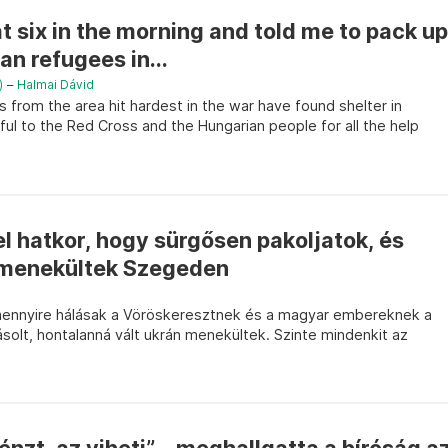
t six in the morning and told me to pack up
an refugees in...
)
–
Halmai Dávid
 from the area hit hardest in the war have found shelter in
ul to the Red Cross and the Hungarian people for all the help
el hatkor, hogy sürgősen pakoljatok, és
n menekültek Szegeden
ennyire hálásak a Vöröskeresztnek és a magyar embereknek a
solt, hontalanná vált ukrán menekültek. Szinte mindenkit az