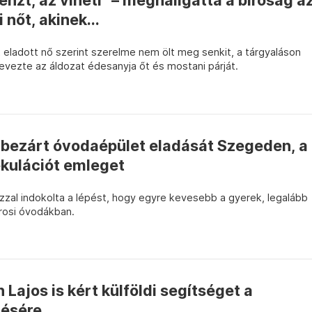
 pénzt, az viheti” – meghallgatta a bíróság a
nőt, akinek...
rt eladott nő szerint szerelme nem ölt meg senkit, a tárgyaláson
evezte az áldozat édesanyja őt és mostani párját.
bezárt óvodaépület eladását Szegeden, a
ekulációt emleget
zzal indokolta a lépést, hogy egyre kevesebb a gyerek, legalább
árosi óvodákban.
Lajos is kért külföldi segítséget a
tésére