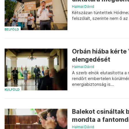
Halmai Dávid
Kétszázan tüntettek Hódmező
felszólalt, szerinte nem ő az
BELFÖLD
Orbán hiába kérte 
elengedését
Halmai Dávid
A szerb elnök elutasította a
rendőrt embertelen körülmén
energiabiztonság is...
KÜLFÖLD
Balekot csináltak 
mondta a fantomdi
Halmai Dávid