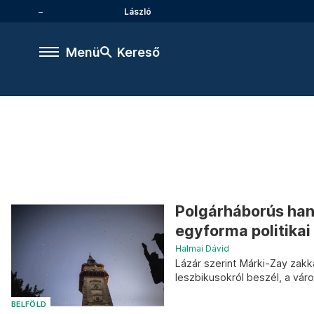
László
Menü
Kereső
Polgárháborús ha
egyforma politikai
Halmai Dávid
Lázár szerint Márki-Zay zakk
leszbikusokról beszél, a vár
BELFÖLD