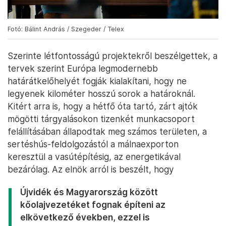
Fotó: Bálint András / Szegeder / Telex
Szerinte létfontosságú projektekről beszélgettek, a
tervek szerint Európa legmodernebb
határátkelőhelyét fogják kialakítani, hogy ne
legyenek kilométer hosszú sorok a határoknál.
Kitért arra is, hogy a hétfő óta tartó, zárt ajtók
mögötti tárgyalásokon tizenkét munkacsoport
felállításában állapodtak meg számos területen, a
sertéshús-feldolgozástól a málnaexporton
keresztül a vasútépítésig, az energetikával
bezárólag. Az elnök arról is beszélt, hogy
Újvidék és Magyarország között
kőolajvezetéket fognak építeni az
elkövetkező években, ezzel is