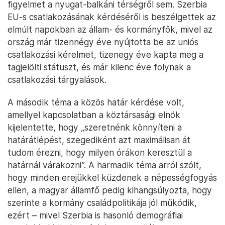
figyelmet a nyugat-balkáni térségről sem. Szerbia
EU-s csatlakozásának kérdéséről is beszélgettek az
elmúlt napokban az állam- és kormányfők, mivel az
ország már tizennégy éve nyújtotta be az uniós
csatlakozási kérelmet, tizenegy éve kapta meg a
tagjelölti státuszt, és már kilenc éve folynak a
csatlakozási tárgyalások.
A második téma a közös határ kérdése volt,
amellyel kapcsolatban a köztársasági elnök
kijelentette, hogy „szeretnénk könnyíteni a
határátlépést, szegediként azt maximálisan át
tudom érezni, hogy milyen órákon keresztül a
határnál várakozni”. A harmadik téma arról szólt,
hogy minden erejükkel küzdenek a népességfogyás
ellen, a magyar államfő pedig kihangsúlyozta, hogy
szerinte a kormány családpolitikája jól működik,
ezért – mivel Szerbia is hasonló demográfiai