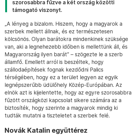
szorosabbra fűzve a két ország közötti
támogató viszonyt.
„A lényeg a bizalom. Hiszem, hogy a magyarok a
szerbek mellett állnak, és ez természetesen
kölcsönös. Olyan barátokra mindenkinek szüksége
van, aki a legnehezebb időben is mellettünk áll, és
Magyarország ilyen barát” – szögezte le a szerb
államfő. Emellett arról is beszéltek, hogy
szállodaépítések fognak kezdődni Palics
térségében, hogy ez a terület legyen az egyik
legnépszerűbb üdülőhely Közép-Európában. Az
elnök azt is kijelentette, hogy az egyre szorosabbra
fűzött országközi kapcsolat sikere számára az a
biztosíték, hogy szerinte a magyarok mindig ki
tudták mutatni a tiszteletet a szerbek felé.
Novák Katalin együttérez