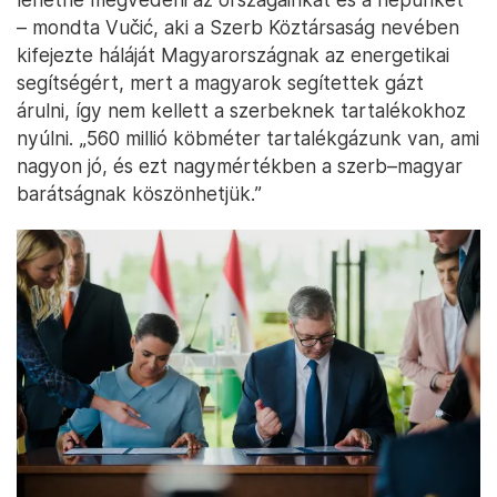
– mondta Vučić, aki a Szerb Köztársaság nevében
kifejezte háláját Magyarországnak az energetikai
segítségért, mert a magyarok segítettek gázt
árulni, így nem kellett a szerbeknek tartalékokhoz
nyúlni. „560 millió köbméter tartalékgázunk van, ami
nagyon jó, és ezt nagymértékben a szerb–magyar
barátságnak köszönhetjük.”