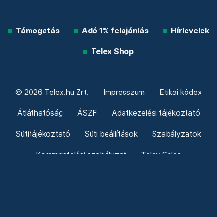
Támogatás
Adó 1% felajánlás
Hírlevelek
Telex Shop
© 2026 Telex.hu Zrt.
Impresszum
Etikai kódex
Átláthatóság
ÁSZF
Adatkezelési tájékoztató
Sütitájékoztató
Süti beállítások
Szabályzatok
Kommentelési szabályzat
Telex Sales