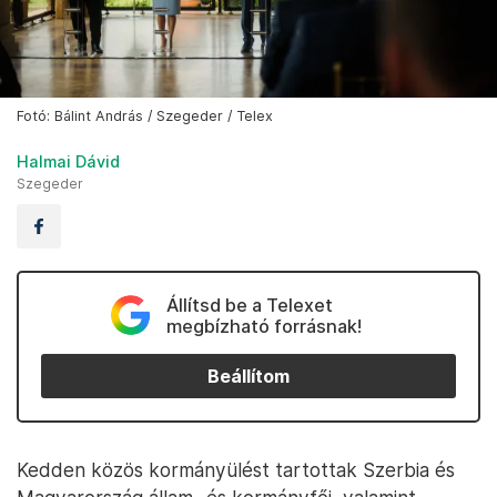
Fotó: Bálint András / Szegeder / Telex
Halmai Dávid
Szegeder
Állítsd be a Telexet
megbízható forrásnak!
Beállítom
Kedden közös kormányülést tartottak Szerbia és