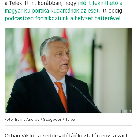
a Telex itt írt korábban, hogy
miért tekinthető a
magyar külpolitika kudarcának az eset
, itt pedig
podcastban foglalkoztunk a helyzet hátterével
.
Fotó: Bálint András / Szegeder / Telex
Orbán Viktor a keddi sajtótájékoztatón egy, a zárt