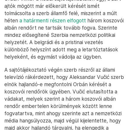
ajtók mögött már előkerült kérését ismét
tolmácsolta a szerb államfő felé, miszerint a múlt
héten
a határmenti részen elfogott
három koszovói
albán rendőrt ne tartsák tovább fogva. Szerinte
mindez elősegítené Szerbia nemzetközi politikai
helyzetét. A belgrádi és a pristinai vezetés
különböző helyszínt adott meg a letartóztatások
helyeként, és egymást vádolja az ügyben.
A sajtótájékoztató végén szerb részről az állami
televízió rákérdezett, hogy Aleksandar Vučić szerb
elnök hajlandó-e megfontolni Orbán kérését a
koszovói rendőrök ügyében. Vučić elutasította a
vádakat, melyek szerint a három koszovói albán
rendőr embertelen körülmények között lenne
fogvatartva, mint ahogy szerinte azt a nemzetközi
média hangsúlyozza, majd végül kijelentette, hogy
majd akkor hajlandó tárgyalni, ha elengedik a