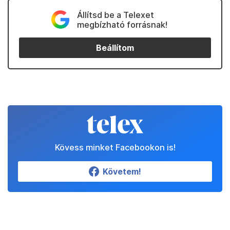
Állítsd be a Telexet
megbízható forrásnak!
Beállítom
Kövess minket Facebookon is!
Követem!