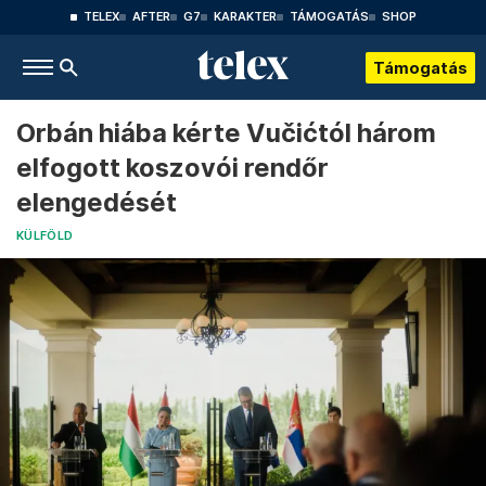
TELEX
AFTER
G7
KARAKTER
TÁMOGATÁS
SHOP
Támogatás
Orbán hiába kérte Vučićtól három
elfogott koszovói rendőr
elengedését
KÜLFÖLD