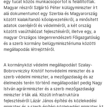
egy tucat közös munkacsoportot is felállítottak.
Magyar részről Szijjártó Péter külügyminiszter írt
alá dokumentumot egy Szerbia és Magyarország
között kialakítandó kőolajvezetékről, a minősített
adatok cseréjéről és védelméről, a két ország
közötti vasúthálózat fejlesztéséről, illetve egy, a
magyar Országos Idegenrendészeti Főigazgatóság
és a szerb kormány belügyminisztériuma közötti
megállapodás létrejöttéről.
A kormányközi védelmi megállapodást Szalay-
Bobrovniczky Kristóf honvédelmi miniszter és a
szerb védelmi miniszter, a mezőgazdaság és az
élelmezés terén történő megállapodást pedig Nagy
István agrárminiszter és a szerb mezőgazdasági
miniszter írták alá. Közúti infrastruktúra
fejlesztéséről Lázár János építési és közlekedési
miniszter és a szerb építési-közlekedési miniszter írt