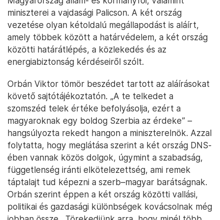
Magyarország állam- és kormányfői, valamint
miniszterei a vajdasági Palicson. A két ország
vezetése olyan kétoldalú megállapodást is aláírt,
amely többek között a határvédelem, a két ország
közötti határátlépés, a közlekedés és az
energiabiztonság kérdéseiről szólt.
Orbán Viktor tömör beszédet tartott az aláírásokat
követő sajtótájékoztatón. „A te telkedet a
szomszéd telek értéke befolyásolja, ezért a
magyaroknak egy boldog Szerbia az érdeke” –
hangsúlyozta rekedt hangon a miniszterelnök. Azzal
folytatta, hogy meglátása szerint a két ország DNS-
ében vannak közös dolgok, úgymint a szabadság,
függetlenség iránti elkötelezettség, ami remek
táptalajt tud képezni a szerb–magyar barátságnak.
Orbán szerint éppen a két ország közötti vallási,
politikai és gazdasági különbségek kovácsolnak még
jobban össze. „Törekedjünk arra, hogy minél több