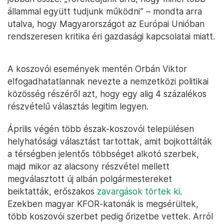
állammal együtt tudjunk működni” – mondta arra
utalva, hogy Magyarországot az Európai Unióban
rendszeresen kritika éri gazdasági kapcsolatai miatt.
A koszovói események mentén Orbán Viktor
elfogadhatatlannak nevezte a nemzetközi politikai
közösség részéről azt, hogy egy alig 4 százalékos
részvételű választás legitim legyen.
Április végén több észak-koszovói településen
helyhatósági választást tartottak, amit bojkottálták
a térségben jelentős többséget alkotó szerbek,
majd mikor az alacsony részvétel mellett
megválasztott új albán polgármestereket
beiktatták, erőszakos
zavargások törtek ki
.
Ezekben magyar KFOR-katonák is megsérültek,
több koszovói szerbet pedig őrizetbe vettek. Arról