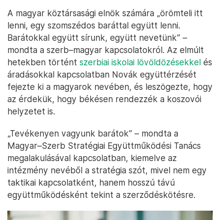
A magyar köztársasági elnök számára „örömteli itt
lenni, egy szomszédos baráttal együtt lenni.
Barátokkal együtt sírunk, együtt nevetünk” –
mondta a szerb–magyar kapcsolatokról. Az elmúlt
hetekben történt
szerbiai iskolai lövöldözésekkel
és
áradásokkal kapcsolatban Novák együttérzését
fejezte ki a magyarok nevében, és leszögezte, hogy
az érdekük, hogy békésen rendezzék a koszovói
helyzetet is.
„Tevékenyen vagyunk barátok” – mondta a
Magyar–Szerb Stratégiai Együttműködési Tanács
megalakulásával kapcsolatban, kiemelve az
intézmény nevéből a stratégia szót, mivel nem egy
taktikai kapcsolatként, hanem hosszú távú
együttműködésként tekint a szerződéskötésre.