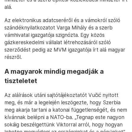
alá.
Az elektronikus adatcseréről és a vámokról szóló
szándéknyilatkozatot Varga Mihály és a szerb
vámhivatal igazgatója szignózta. Egy közös
gázkereskedelmi vállalat létrehozásáról szóló
szerződést pedig az MVM igazgatója írt alá magyar
részről.
A magyarok mindig megadják a
tiszteletet
Az aláírások utáni sajtótájékoztatót Vučić nyitott
meg, és már a legelején leszögezte, hogy Szerbia
meg akarja tartani a katonai függetlenségét, és nem
kívánnak belépni a NATO-ba. „Tegnap este nagyon
sokáig beszélgettünk Viktorral arról, hogy hogyan
lehetne megvédeni az országainkat és a népünket”