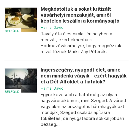
Megkóstoltuk a sokat kritizált
vásárhelyi menzakaját, amiről
képtelen leszállni a kormánysajtó
Halmai Dávid
BELFÖLD
Tavaly óta éles bírálat éri helyben a
menzát, ezért elmentünk
Hódmezővásárhelyre, hogy megnézzük,
mivel főznek Márki-Zay Péterék.
Ingerszegény, nyugodt élet, amire
nem mindenki vágyik – ezért hagyják
el a Dél-Alföldet a fiatalok?
Halmai Dávid
BELFÖLD
Egyre kevesebb a fiatal még az olyan
nagyvárosokban is, mint Szeged. A várost
vagy akár az országot is hátrahagyók azt
mondják, Szeged családalapításra
tökéletes, de nyugatabbra sokkal jobban
pezseg...