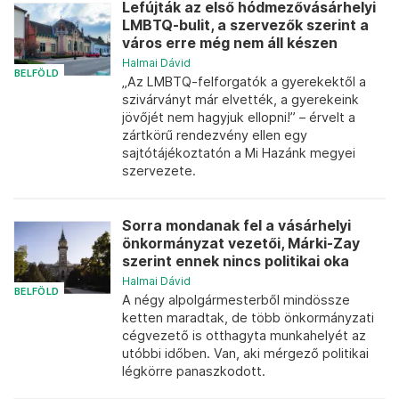
Lefújták az első hódmezővásárhelyi
LMBTQ-bulit, a szervezők szerint a
város erre még nem áll készen
Halmai Dávid
BELFÖLD
„Az LMBTQ-felforgatók a gyerekektől a
szivárványt már elvették, a gyerekeink
jövőjét nem hagyjuk ellopni!” – érvelt a
zártkörű rendezvény ellen egy
sajtótájékoztatón a Mi Hazánk megyei
szervezete.
Sorra mondanak fel a vásárhelyi
önkormányzat vezetői, Márki-Zay
szerint ennek nincs politikai oka
Halmai Dávid
BELFÖLD
A négy alpolgármesterből mindössze
ketten maradtak, de több önkormányzati
cégvezető is otthagyta munkahelyét az
utóbbi időben. Van, aki mérgező politikai
légkörre panaszkodott.