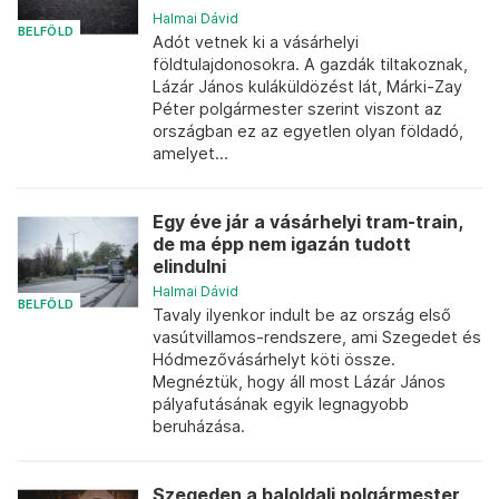
Halmai Dávid
BELFÖLD
Adót vetnek ki a vásárhelyi
földtulajdonosokra. A gazdák tiltakoznak,
Lázár János kuláküldözést lát, Márki-Zay
Péter polgármester szerint viszont az
országban ez az egyetlen olyan földadó,
amelyet...
Egy éve jár a vásárhelyi tram-train,
de ma épp nem igazán tudott
elindulni
Halmai Dávid
BELFÖLD
Tavaly ilyenkor indult be az ország első
vasútvillamos-rendszere, ami Szegedet és
Hódmezővásárhelyt köti össze.
Megnéztük, hogy áll most Lázár János
pályafutásának egyik legnagyobb
beruházása.
Szegeden a baloldali polgármester