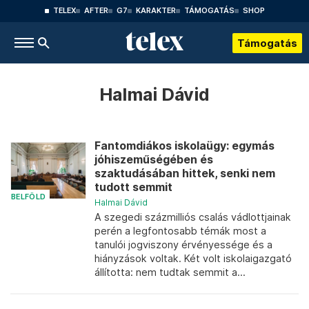
TELEX
AFTER
G7
KARAKTER
TÁMOGATÁS
SHOP
Támogatás
Halmai Dávid
Fantomdiákos iskolaügy: egymás
jóhiszeműségében és
szaktudásában hittek, senki nem
tudott semmit
BELFÖLD
Halmai Dávid
A szegedi százmilliós csalás vádlottjainak
perén a legfontosabb témák most a
tanulói jogviszony érvényessége és a
hiányzások voltak. Két volt iskolaigazgató
állította: nem tudtak semmit a...