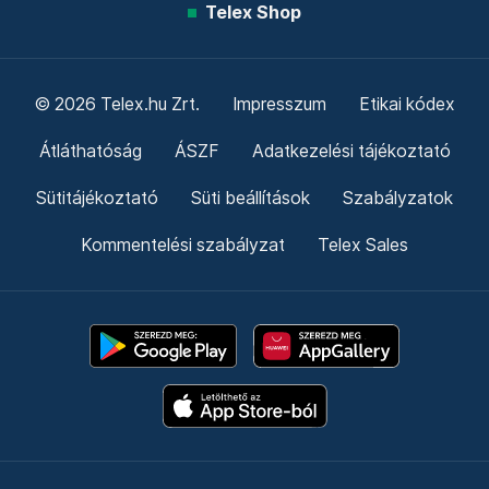
Telex Shop
© 2026 Telex.hu Zrt.
Impresszum
Etikai kódex
Átláthatóság
ÁSZF
Adatkezelési tájékoztató
Sütitájékoztató
Süti beállítások
Szabályzatok
Kommentelési szabályzat
Telex Sales