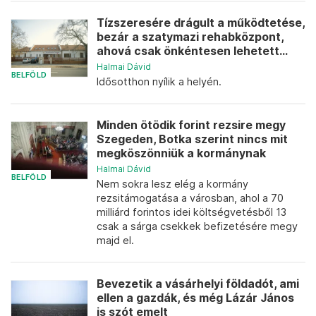
Tízszeresére drágult a működtetése,
bezár a szatymazi rehabközpont,
ahová csak önkéntesen lehetett...
Halmai Dávid
BELFÖLD
Idősotthon nyílik a helyén.
Minden ötödik forint rezsire megy
Szegeden, Botka szerint nincs mit
megköszönniük a kormánynak
Halmai Dávid
BELFÖLD
Nem sokra lesz elég a kormány
rezsitámogatása a városban, ahol a 70
milliárd forintos idei költségvetésből 13
csak a sárga csekkek befizetésére megy
majd el.
Bevezetik a vásárhelyi földadót, ami
ellen a gazdák, és még Lázár János
is szót emelt