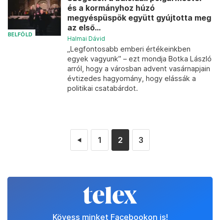
és a kormányhoz húzó
megyéspüspök együtt gyújtotta meg
az első...
BELFÖLD
Halmai Dávid
„Legfontosabb emberi értékeinkben
egyek vagyunk” – ezt mondja Botka László
arról, hogy a városban advent vasárnapjain
évtizedes hagyomány, hogy elássák a
politikai csatabárdot.
1
2
3
◄
Kövess minket Facebookon is!