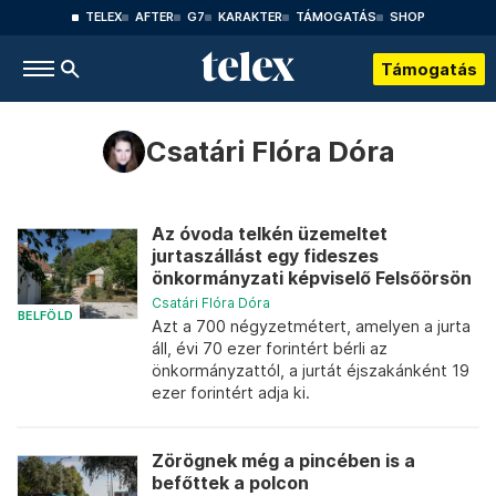
TELEX
AFTER
G7
KARAKTER
TÁMOGATÁS
SHOP
Támogatás
Csatári Flóra Dóra
Az óvoda telkén üzemeltet
jurtaszállást egy fideszes
önkormányzati képviselő Felsőörsön
Csatári Flóra Dóra
BELFÖLD
Azt a 700 négyzetmétert, amelyen a jurta
áll, évi 70 ezer forintért bérli az
önkormányzattól, a jurtát éjszakánként 19
ezer forintért adja ki.
Zörögnek még a pincében is a
befőttek a polcon