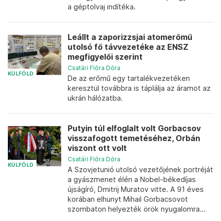
a géptolvaj indítéka.
Leállt a zaporizzsjai atomerőmű
utolsó fő távvezetéke az ENSZ
megfigyelői szerint
Csatári Flóra Dóra
KÜLFÖLD
De az erőmű egy tartalékvezetéken
keresztül továbbra is táplálja az áramot az
ukrán hálózatba.
Putyin túl elfoglalt volt Gorbacsov
visszafogott temetéséhez, Orbán
viszont ott volt
Csatári Flóra Dóra
KÜLFÖLD
A Szovjetunió utolsó vezetőjének portréját
a gyászmenet élén a Nobel-békedíjas
újságíró, Dmitrij Muratov vitte. A 91 éves
korában elhunyt Mihail Gorbacsovot
szombaton helyezték örök nyugalomra...