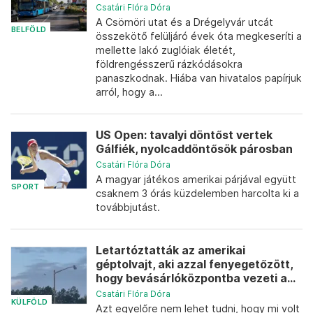
Csatári Flóra Dóra
A Csömöri utat és a Drégelyvár utcát
BELFÖLD
összekötő felüljáró évek óta megkeseríti a
mellette lakó zuglóiak életét,
földrengésszerű rázkódásokra
panaszkodnak. Hiába van hivatalos papírjuk
arról, hogy a...
US Open: tavalyi döntőst vertek
Gálfiék, nyolcaddöntősök párosban
Csatári Flóra Dóra
A magyar játékos amerikai párjával együtt
SPORT
csaknem 3 órás küzdelemben harcolta ki a
továbbjutást.
Letartóztatták az amerikai
géptolvajt, aki azzal fenyegetőzött,
hogy bevásárlóközpontba vezeti a...
Csatári Flóra Dóra
KÜLFÖLD
Azt egyelőre nem lehet tudni, hogy mi volt