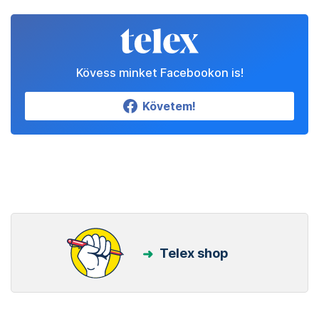
Kövess minket Facebookon is!
Követem!
Telex shop