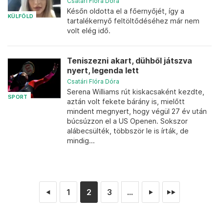
Csatári Flóra Dóra
Későn oldotta el a főernyőjét, így a
KÜLFÖLD
tartalékernyő feltöltődéséhez már nem
volt elég idő.
Teniszezni akart, dühből játszva
nyert, legenda lett
Csatári Flóra Dóra
Serena Williams rút kiskacsaként kezdte,
SPORT
aztán volt fekete bárány is, mielőtt
mindent megnyert, hogy végül 27 év után
búcsúzzon el a US Openen. Sokszor
alábecsülték, többször le is írták, de
mindig...
1
2
3
...
◄
►
►►