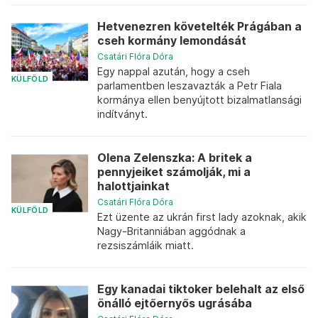
Hetvenezren követelték Prágában a
cseh kormány lemondását
Csatári Flóra Dóra
Egy nappal azután, hogy a cseh
KÜLFÖLD
parlamentben leszavazták a Petr Fiala
kormánya ellen benyújtott bizalmatlansági
indítványt.
Olena Zelenszka: A britek a
pennyjeiket számolják, mi a
halottjainkat
Csatári Flóra Dóra
KÜLFÖLD
Ezt üzente az ukrán first lady azoknak, akik
Nagy-Britanniában aggódnak a
rezsiszámláik miatt.
Egy kanadai tiktoker belehalt az első
önálló ejtőernyős ugrásába