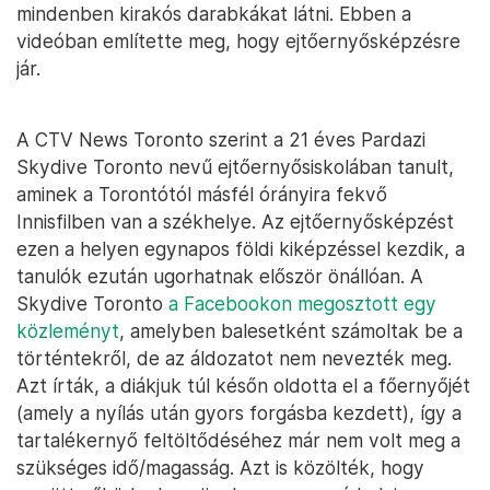
mindenben kirakós darabkákat látni. Ebben a
videóban említette meg, hogy ejtőernyősképzésre
jár.
A CTV News Toronto szerint a 21 éves Pardazi
Skydive Toronto nevű ejtőernyősiskolában tanult,
aminek a Torontótól másfél órányira fekvő
Innisfilben van a székhelye. Az ejtőernyősképzést
ezen a helyen egynapos földi kiképzéssel kezdik, a
tanulók ezután ugorhatnak először önállóan. A
Skydive Toronto
a Facebookon megosztott egy
közleményt
, amelyben balesetként számoltak be a
történtekről, de az áldozatot nem nevezték meg.
Azt írták, a diákjuk túl későn oldotta el a főernyőjét
(amely a nyílás után gyors forgásba kezdett), így a
tartalékernyő feltöltődéséhez már nem volt meg a
szükséges idő/magasság. Azt is közölték, hogy