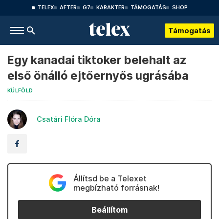
TELEX
AFTER
G7
KARAKTER
TÁMOGATÁS
SHOP
Támogatás
Egy kanadai tiktoker belehalt az
első önálló ejtőernyős ugrásába
KÜLFÖLD
Csatári Flóra Dóra
Állítsd be a Telexet
megbízható forrásnak!
Beállítom