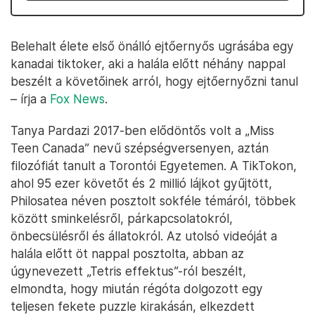
Belehalt élete első önálló ejtőernyős ugrásába egy
kanadai tiktoker, aki a halála előtt néhány nappal
beszélt a követőinek arról, hogy ejtőernyőzni tanul
– írja a
Fox News
.
Tanya Pardazi 2017-ben elődöntős volt a „Miss
Teen Canada” nevű szépségversenyen, aztán
filozófiát tanult a Torontói Egyetemen. A TikTokon,
ahol 95 ezer követőt és 2 millió lájkot gyűjtött,
Philosatea néven posztolt sokféle témáról, többek
között sminkelésről, párkapcsolatokról,
önbecsülésről és állatokról. Az utolsó videóját a
halála előtt öt nappal posztolta, abban az
úgynevezett „Tetris effektus”-ról beszélt,
elmondta, hogy miután régóta dolgozott egy
teljesen fekete puzzle kirakásán, elkezdett