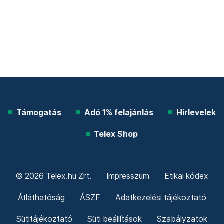
Támogatás
Adó 1% felajánlás
Hírlevelek
Telex Shop
© 2026 Telex.hu Zrt.
Impresszum
Etikai kódex
Átláthatóság
ÁSZF
Adatkezelési tájékoztató
Sütitájékoztató
Süti beállítások
Szabályzatok