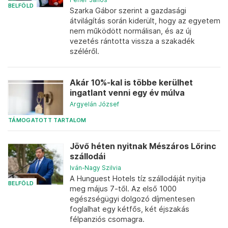
BELFÖLD
Szarka Gábor szerint a gazdasági
átvilágítás során kiderült, hogy az egyetem
nem működött normálisan, és az új
vezetés rántotta vissza a szakadék
széléről.
Akár 10%-kal is többe kerülhet
ingatlant venni egy év múlva
Argyelán József
TÁMOGATOTT TARTALOM
Jövő héten nyitnak Mészáros Lőrinc
szállodái
Iván-Nagy Szilvia
A Hunguest Hotels tíz szállodáját nyitja
BELFÖLD
meg május 7-től. Az első 1000
egészségügyi dolgozó díjmentesen
foglalhat egy kétfős, két éjszakás
félpanziós csomagra.