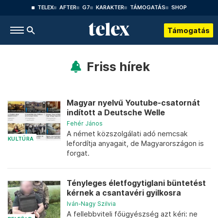
TELEX
AFTER
G7
KARAKTER
TÁMOGATÁS
SHOP
Támogatás
Friss hírek
Magyar nyelvű Youtube-csatornát
indított a Deutsche Welle
Fehér János
A német közszolgálati adó nemcsak
KULTÚRA
lefordítja anyagait, de Magyarországon is
forgat.
Tényleges életfogytiglani büntetést
kérnek a csantavéri gyilkosra
Iván-Nagy Szilvia
A fellebbviteli főügyészség azt kéri: ne