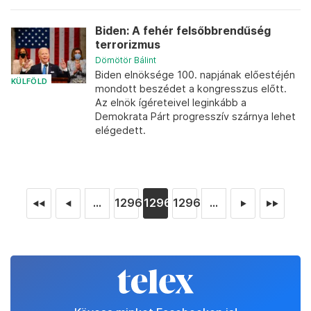
Biden: A fehér felsőbbrendűség
terrorizmus
Dömötör Bálint
Biden elnöksége 100. napjának előestéjén
KÜLFÖLD
mondott beszédet a kongresszus előtt.
Az elnök ígéreteivel leginkább a
Demokrata Párt progresszív szárnya lehet
elégedett.
...
12967
12968
12969
...
◄◄
◄
►
►►