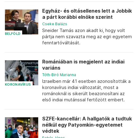
Egyház- és oltásellenes lett a Jobbik
a párt korábbi elnöke szerint
Cseke Balázs
Sneider Tamás azon akadt ki, hogy volt
BELFÖLD
pártja nem szavazta meg az egri egyetem
fenntartóváltását.
Romániában is megjelent az indiai
variáns
Tóth-Biró Marianna
Izraelben már 41 esetben azonosították a
KORONAVÍRUS
koronavírus indiai változatát, most a
románoknál is sikerült beazonosítani az
első indiai mutánssal fertőzött embert.
SZFE-kancellár: A hallgatók a tudtuk
nélkül egy Patyomkin-egyetemet
védtek
Fehér János