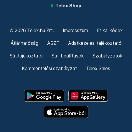
Telex Shop
© 2026 Telex.hu Zrt.
Impresszum
Etikai kódex
Átláthatóság
ÁSZF
Adatkezelési tájékoztató
Sütitájékoztató
Süti beállítások
Szabályzatok
Kommentelési szabályzat
Telex Sales