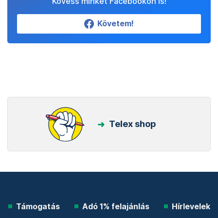
Kövess minket Facebookon is!
Követem!
Telex shop
Támogatás
Adó 1% felajánlás
Hírlevelek