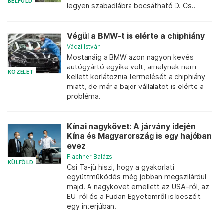
BELFÖLD
legyen szabadlábra bocsátható D. Cs..
Végül a BMW-t is elérte a chiphiány
Váczi István
Mostanáig a BMW azon nagyon kevés
autógyártó egyike volt, amelynek nem
KÖZÉLET
kellett korlátoznia termelését a chiphiány
miatt, de már a bajor vállalatot is elérte a
probléma.
Kínai nagykövet: A járvány idején
Kína és Magyarország is egy hajóban
evez
Flachner Balázs
KÜLFÖLD
Csi Ta-jü hiszi, hogy a gyakorlati
együttműködés még jobban megszilárdul
majd. A nagykövet emellett az USA-ról, az
EU-ról és a Fudan Egyetemről is beszélt
egy interjúban.