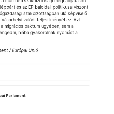
r a múlt heti szakbizottsági meghallgatáson
éppárt és az EP baloldali politikusai viszont
zőgazdasági szakbizottságban ülő képviselő
e Vásárhelyi valódi teljesítményéhez. Azt
s a migrációs paktum ügyében, sem a
 engedni, hiába gyakorolnak nyomást a
ent / Európai Unió
ópai Parlament