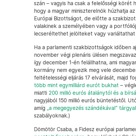
szán – vagyis ha csak a felelősségi körét 
hogy a magyar miniszterelnök húzhatja az
Európai Bizottságot, de előtte a szakbizott
valakinek a személyében vagy a portfóliój
lecseréltethet jelölteket vagy variáltathat
Ha a parlamenti szakbizottságok időben a
november végi plenáris ülésen megszavazha
így december 1-én felállhatna, ami magya
kormány nem egyezik meg vele december k
feltételességi eljárás 17 elvárását, majd fo
több mint egymilliárd eurót bukhat
– végl
miatti
200 millió eurós átalánytól és a bírs
nagyjából 150 millió eurós büntetéstől. U
amíg
„a megegyezés szándékával” tárgya
szabályoknak.)
Dömötör Csaba, a Fidesz európai parlamen