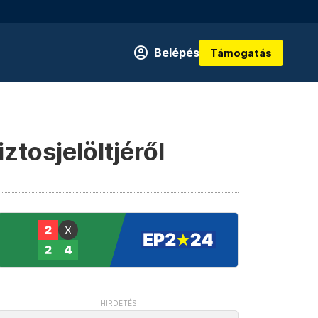
Belépés
Támogatás
tosjelöltjéről