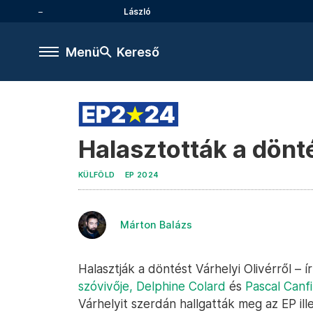
László
Menü
Kereső
Halasztották a dönt
KÜLFÖLD
EP 2024
Márton Balázs
Halasztják a döntést Várhelyi Olivérről – 
szóvivője, Delphine Colard
és
Pascal Canf
Várhelyit szerdán hallgatták meg az EP il