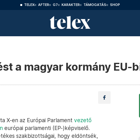
TELEX
AFTER
G7
KARAKTER
TÁMOGATÁS
SHOP
ést a magyar kormány EU-biz
írta X-en az Európai Parlament
vezető
in
európai parlamenti (EP-)képviselő.
letékes szakbizottságai, hogy eldöntsék,