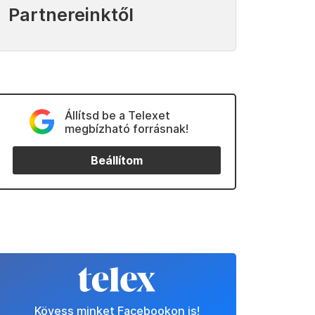
Partnereinktől
Állítsd be a Telexet
megbízható forrásnak!
Beállítom
Kövess minket Facebookon is!