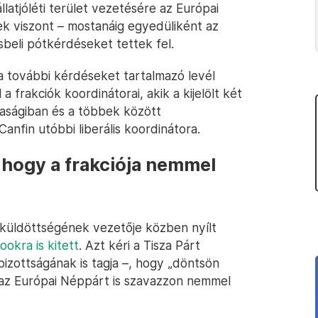
llatjóléti terület vezetésére az Európai
ek viszont – mostanáig egyedüliként az
ásbeli pótkérdéseket tettek fel.
 a további kérdéseket tartalmazó levél
a frakciók koordinátorai, akik a kijelölt két
aságiban és a többek között
nfin utóbbi liberális koordinátora.
 hogy a frakciója nemmel
-küldöttségének vezetője közben nyílt
ookra is kitett
. Azt kéri a Tisza Párt
izottságának is tagja –, hogy „döntsön
a, az Európai Néppárt is szavazzon nemmel