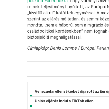
posztolt Facebookra
, hogy Várhelyi Olivé
remek teljesítményt nyújtott, az Európai N
„kisstílű alkut” kötöttek egymással. A me
szerint az eljárás méltatlan, és semmi köz
mondta, „sem a háború, sem a migráció é
családpolitikai kérdésekben” nem fognak
biztosjelölti meghallgatással.
Címlapkép: Denis Lomme / Európai Parlam
Venezuelai ellenzékieket díjazott az Eur
Uniós eljárás indul a TikTok ellen