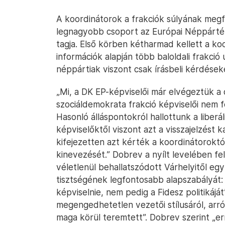
A koordinátorok a frakciók súlyának megfe
legnagyobb csoport az Európai Néppárté,
tagja. Első körben kétharmad kellett a koo
információk alapján több baloldali frakció
néppártiak viszont csak írásbeli kérdések
„Mi, a DK EP-képviselői már elvégeztük a 
szociáldemokrata frakció képviselői nem 
Hasonló álláspontokról hallottunk a liberál
képviselőktől viszont azt a visszajelzést 
kifejezetten azt kérték a koordinátoroktó
kinevezését.” Dobrev a nyílt levelében fe
véletlenül behallatszódott Várhelyitől eg
tisztségének legfontosabb alapszabályát: 
képviselnie, nem pedig a Fidesz politikájá
megengedhetetlen vezetői stílusáról, arró
maga körül teremtett”. Dobrev szerint „err