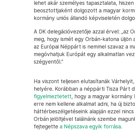
lehet akár személyes tapasztalata, hiszen 
beosztottjaként dolgozott a magyar korm
kormány uniós állandó képviseletén dolgoz
A DK delegációvezetője azzal érvel: „az
meg, hogy ismét egy Orbán-katona üljön a
az Európai Néppárt is nemmel szavaz a mai
megóvhatjuk Európát egy alkalmatlan ve
szégyentől.”
Ha viszont teljesen elutasítanák Várhelyi
helyére. Korábban a néppárti Tisza Párt d
figyelmeztetett
, hogy a magyar kormány h
erre nem kellene alkalmat adni, ha új bizto
háttérbeszélgetéseink alapján ezzel nincs 
Orbán jelöltjével találnánk szembe magunk
fejtegette
a Népszava egyik forrása
.