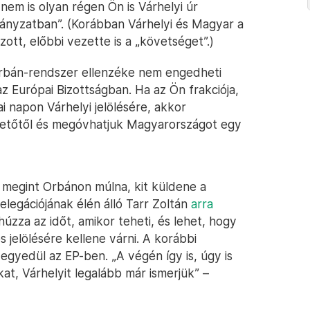
nem is olyan régen Ön is Várhelyi úr
ányzatban”. (Korábban Várhelyi és Magyar a
ott, előbbi vezette is a „követséget”.)
 Orbán-rendszer ellenzéke nem engedheti
z Európai Bizottságban. Ha az Ön frakciója,
 napon Várhelyi jelölésére, akkor
zetőtől és megóvhatjuk Magyarországot egy
t, megint Orbánon múlna, kit küldene a
elegációjának élén álló Tarr Zoltán
arra
úzza az időt, amikor teheti, és lehet, hogy
s jelölésére kellene várni. A korábbi
egyedül az EP-ben. „A végén így is, úgy is
at, Várhelyit legalább már ismerjük” –