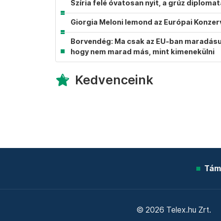
Szíria felé óvatosan nyit, a grúz diplom
Giorgia Meloni lemond az Európai Konzer
Borvendég: Ma csak az EU-ban maradásunk
hogy nem marad más, mint kimenekülni
Kedvenceink
Tám
© 2026 Telex.hu Zrt.