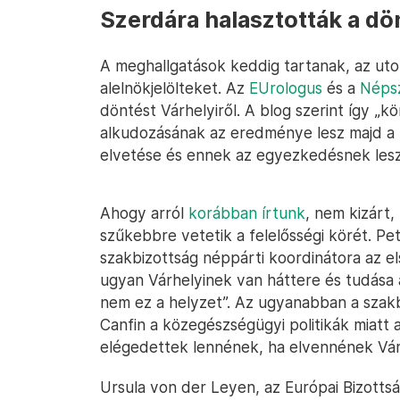
Szerdára halasztották a dö
A meghallgatások keddig tartanak, az uto
alelnökjelölteket. Az
EUrologus
és a
Néps
döntést Várhelyiről. A blog szerint így „
alkudozásának az eredménye lesz majd a 
elvetése és ennek az egyezkedésnek lesz a
Ahogy arról
korábban írtunk
, nem kizárt
szűkebbre vetetik a felelősségi körét. Pe
szakbizottság néppárti koordinátora az els
ugyan Várhelyinek van háttere és tudása a
nem ez a helyzet”. Az ugyanabban a szakbi
Canfin a közegészségügyi politikák miatt 
elégedettek lennének, ha elvennének Várh
Ursula von der Leyen, az Európai Bizottság