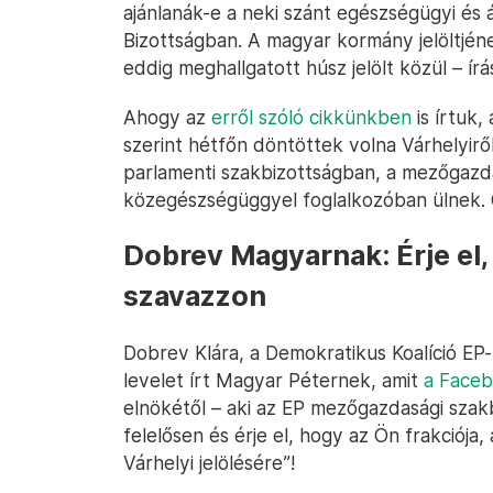
ajánlanák-e a neki szánt egészségügyi és á
Bizottságban. A magyar kormány jelöltjén
eddig meghallgatott húsz jelölt közül – ír
Ahogy az
erről szóló cikkünkben
is írtuk,
szerint hétfőn döntöttek volna Várhelyiről 
parlamenti szakbizottságban, a mezőgazd
közegészségüggyel foglalkozóban ülnek. Ca
Dobrev Magyarnak: Érje el,
szavazzon
Dobrev Klára, a Demokratikus Koalíció EP
levelet írt Magyar Péternek, amit
a Faceb
elnökétől – aki az EP mezőgazdasági szakb
felelősen és érje el, hogy az Ön frakciój
Várhelyi jelölésére”!