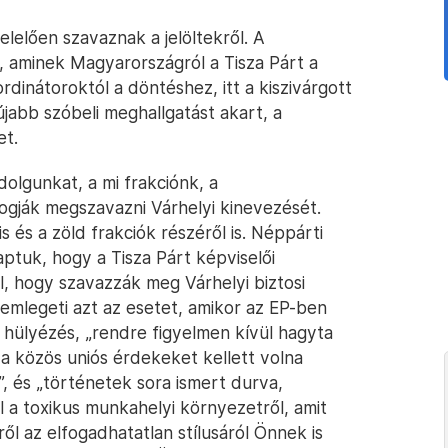
lelően szavaznak a jelöltekről. A
 aminek Magyarországról a Tisza Párt a
rdinátoroktól a döntéshez, itt a kiszivárgott
 újabb szóbeli meghallgatást akart, a
et.
dolgunkat, a mi frakciónk, a
fogják megszavazni Várhelyi kinevezését.
is és a zöld frakciók részéről is. Néppárti
kaptuk, hogy a Tisza Párt képviselői
l, hogy szavazzák meg Várhelyi biztosi
lemlegeti azt az esetet, amikor az EP-ben
y hülyézés, „rendre figyelmen kívül hagyta
a közös uniós érdekeket kellett volna
t”, és „történetek sora ismert durva,
l a toxikus munkahelyi környezetről, amit
ől az elfogadhatatlan stílusáról Önnek is