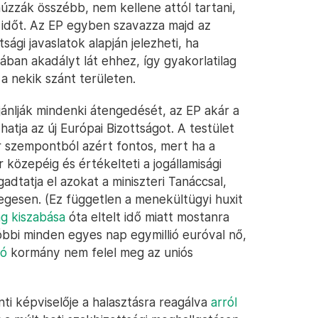
húzzák összébb, nem kellene attól tartani,
 időt. Az EP egyben szavazza majd az
sági javaslatok alapján jelezheti, ha
ában akadályt lát ehhez, így gyakorlatilag
 a nekik szánt területen.
jánlják mindenki átengedését, az EP akár a
tja az új Európai Bizottságot. A testület
r szempontból azért fontos, mert ha a
özepéig és értékelteti a jogállamisági
gadtatja el azokat a miniszteri Tanáccsal,
egesen. (Ez független a menekültügyi huxit
ág kiszabása
óta eltelt idő miatt mostanra
tóbbi minden egyes nap egymillió euróval nő,
ló
kormány nem felel meg az uniós
ti képviselője a halasztásra reagálva
arról