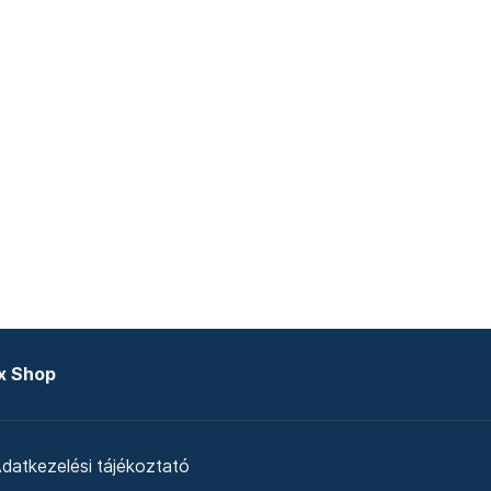
x Shop
datkezelési tájékoztató