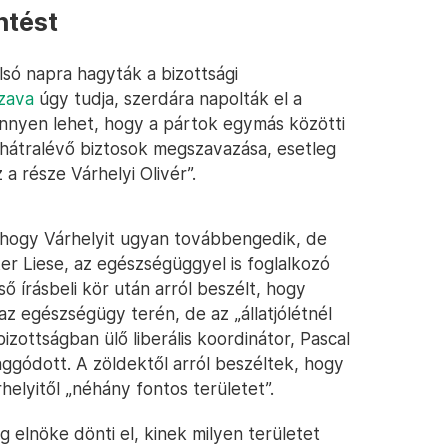
ntést
lsó napra hagyták a bizottsági
zava
úgy tudja, szerdára napolták el a
könnyen lehet, hogy a pártok egymás közötti
hátralévő biztosok megszavazása, esetleg
 része Várhelyi Olivér”.
, hogy Várhelyit ugyan továbbengedik, de
ter Liese, az egészségüggyel is foglalkozó
ő írásbeli kör után arról beszélt, hogy
z egészségügy terén, de az „állatjólétnél
zottságban ülő liberális koordinátor, Pascal
aggódott. A zöldektől arról beszéltek, hogy
elyitől „néhány fontos területet”.
 elnöke dönti el, kinek milyen területet