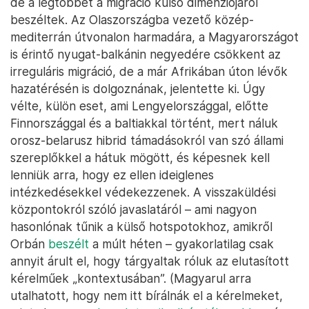
de a legtöbbet a migráció külső dimenziójáról
beszéltek. Az Olaszországba vezető közép-
mediterrán útvonalon harmadára, a Magyarországot
is érintő nyugat-balkánin negyedére csökkent az
irreguláris migráció, de a már Afrikában úton lévők
hazatérésén is dolgoznának, jelentette ki. Úgy
vélte, külön eset, ami Lengyelországgal, előtte
Finnországgal és a baltiakkal történt, mert náluk
orosz-belarusz hibrid támadásokról van szó állami
szereplőkkel a hátuk mögött, és képesnek kell
lenniük arra, hogy ez ellen ideiglenes
intézkedésekkel védekezzenek. A visszaküldési
központokról szóló javaslatáról – ami nagyon
hasonlónak tűnik a külső hotspotokhoz, amikről
Orbán
beszélt
a múlt héten – gyakorlatilag csak
annyit árult el, hogy tárgyaltak róluk az elutasított
kérelműek „kontextusában”. (Magyarul arra
utalhatott, hogy nem itt bírálnák el a kérelmeket,