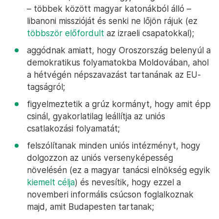
– többek között magyar katonákból álló –
libanoni misszióját és senki ne lőjön rájuk (ez
többször előfordult
az izraeli csapatokkal);
aggódnak amiatt, hogy Oroszország belenyúl a
demokratikus folyamatokba Moldovában, ahol
a hétvégén népszavazást tartanának az EU-
tagságról;
figyelmeztetik a grúz kormányt, hogy amit épp
csinál, gyakorlatilag leállítja az uniós
csatlakozási folyamatát;
felszólítanak minden uniós intézményt, hogy
dolgozzon az uniós versenyképesség
növelésén (ez a magyar tanácsi elnökség egyik
kiemelt célja
) és nevesítik, hogy ezzel a
novemberi informális csúcson foglalkoznak
majd, amit Budapesten tartanak;