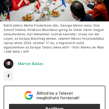
Balról jobbra: Mette Frederiksen dán, Georgia Meloni olasz, Dick
Schoof holland, Kiriákosz Micotákisz görög és Orbán Viktor magyar
miniszterelnök, Karl Nehammer osztrák kancellár, Ursula von der
Leyen, az Európai Bizottság elnöke, valamint Níkosz Hrisztodulídisz
ciprusi elnök 2024. október 17-én, a migrációról szóló
egyeztetésen az Európai Tanács ülése előtt – Fotó: Remko de Waal
/ ANP MAG / AFP
Márton Balázs
Állítsd be a Telexet
megbízható forrásnak!
Beállítom