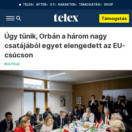
TELEX
AFTER
G7
KARAKTER
TÁMOGATÁS
SHOP
Támogatás
Úgy tűnik, Orbán a három nagy
csatájából egyet elengedett az EU-
csúcson
KÜLFÖLD