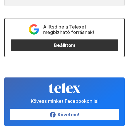
Állítsd be a Telexet
megbízható forrásnak!
Beállítom
Kövess minket Facebookon is!
Követem!