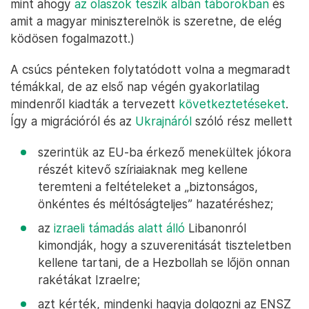
mint ahogy
az olaszok teszik albán táborokban
és
amit a magyar miniszterelnök is szeretne, de elég
ködösen fogalmazott.)
A csúcs pénteken folytatódott volna a megmaradt
témákkal, de az első nap végén gyakorlatilag
mindenről kiadták a tervezett
következtetéseket
.
Így a migrációról és az
Ukrajnáról
szóló rész mellett
szerintük az EU-ba érkező menekültek jókora
részét kitevő szíriaiaknak meg kellene
teremteni a feltételeket a „biztonságos,
önkéntes és méltóságteljes” hazatéréshez;
az
izraeli támadás alatt álló
Libanonról
kimondják, hogy a szuverenitását tiszteletben
kellene tartani, de a Hezbollah se lőjön onnan
rakétákat Izraelre;
azt kérték, mindenki hagyja dolgozni az ENSZ