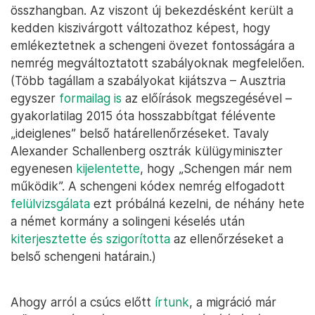
összhangban. Az viszont új bekezdésként került a
kedden kiszivárgott változathoz képest, hogy
emlékeztetnek a schengeni övezet fontosságára a
nemrég megváltoztatott szabályoknak megfelelően.
(Több tagállam a szabályokat kijátszva – Ausztria
egyszer
formailag is
az előírások megszegésével –
gyakorlatilag 2015 óta hosszabbítgat félévente
„ideiglenes” belső határellenőrzéseket. Tavaly
Alexander Schallenberg osztrák külügyminiszter
egyenesen
kijelentette
, hogy „Schengen már nem
működik”. A schengeni kódex nemrég elfogadott
felülvizsgálata
ezt próbálná kezelni, de néhány hete
a német kormány a solingeni késelés után
kiterjesztette és szigorította
az ellenőrzéseket a
belső schengeni határain.)
Ahogy arról a csúcs előtt
írtunk
, a migráció már