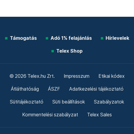
Támogatás
Adó 1% felajánlás
Hírlevelek
Telex Shop
© 2026 Telex.hu Zrt.
Impresszum
Etikai kódex
Átláthatóság
ÁSZF
Adatkezelési tájékoztató
Sütitájékoztató
Süti beállítások
Szabályzatok
Kommentelési szabályzat
Telex Sales