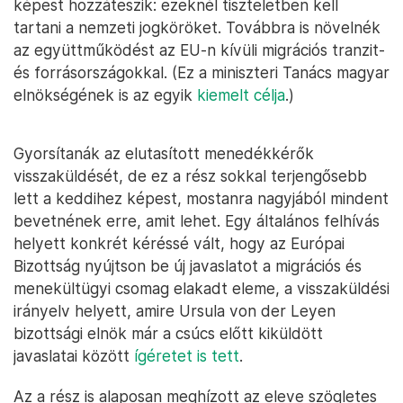
képest hozzáteszik: ezeknél tiszteletben kell
tartani a nemzeti jogköröket. Továbbra is növelnék
az együttműködést az EU-n kívüli migrációs tranzit-
és forrásországokkal. (Ez a miniszteri Tanács magyar
elnökségének is az egyik
kiemelt célja
.)
Gyorsítanák az elutasított menedékkérők
visszaküldését, de ez a rész sokkal terjengősebb
lett a keddihez képest, mostanra nagyjából mindent
bevetnének erre, amit lehet. Egy általános felhívás
helyett konkrét kéréssé vált, hogy az Európai
Bizottság nyújtson be új javaslatot a migrációs és
menekültügyi csomag elakadt eleme, a visszaküldési
irányelv helyett, amire Ursula von der Leyen
bizottsági elnök már a csúcs előtt kiküldött
javaslatai között
ígéretet is tett
.
Az a rész is alaposan meghízott az eleve szögletes