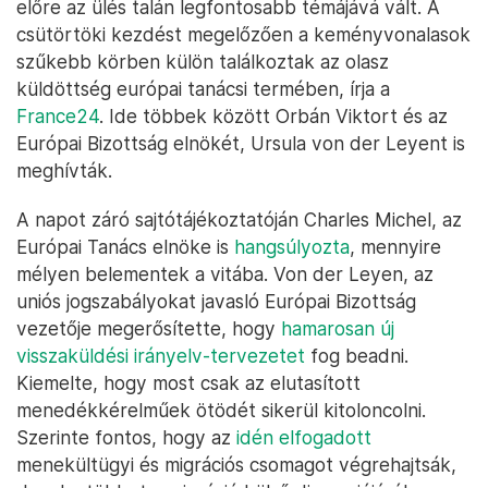
előre az ülés talán legfontosabb témájává vált. A
csütörtöki kezdést megelőzően a keményvonalasok
szűkebb körben külön találkoztak az olasz
küldöttség európai tanácsi termében, írja a
France24
. Ide többek között Orbán Viktort és az
Európai Bizottság elnökét, Ursula von der Leyent is
meghívták.
A napot záró sajtótájékoztatóján Charles Michel, az
Európai Tanács elnöke is
hangsúlyozta
, mennyire
mélyen belementek a vitába. Von der Leyen, az
uniós jogszabályokat javasló Európai Bizottság
vezetője megerősítette, hogy
hamarosan új
visszaküldési irányelv-tervezetet
fog beadni.
Kiemelte, hogy most csak az elutasított
menedékkérelműek ötödét sikerül kitoloncolni.
Szerinte fontos, hogy az
idén elfogadott
menekültügyi és migrációs csomagot végrehajtsák,