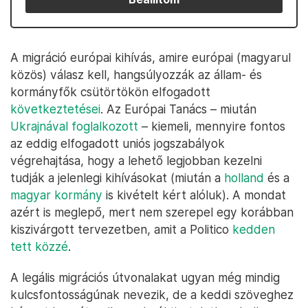
A migráció európai kihívás, amire európai (magyarul
közös) válasz kell, hangsúlyozzák az állam- és
kormányfők csütörtökön elfogadott
következtetései
. Az Európai Tanács – miután
Ukrajnával foglalkozott
– kiemeli, mennyire fontos
az eddig elfogadott uniós jogszabályok
végrehajtása, hogy a lehető legjobban kezelni
tudják a jelenlegi kihívásokat (miután a
holland
és a
magyar kormány
is kivételt kért alóluk). A mondat
azért is meglepő, mert nem szerepel egy korábban
kiszivárgott tervezetben, amit a Politico
kedden
tett közzé
.
A legális migrációs útvonalakat ugyan még mindig
kulcsfontosságúnak nevezik, de a keddi szöveghez