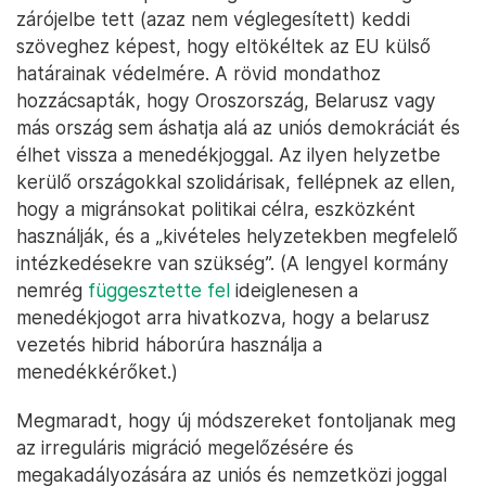
zárójelbe tett (azaz nem véglegesített) keddi
szöveghez képest, hogy eltökéltek az EU külső
határainak védelmére. A rövid mondathoz
hozzácsapták, hogy Oroszország, Belarusz vagy
más ország sem áshatja alá az uniós demokráciát és
élhet vissza a menedékjoggal. Az ilyen helyzetbe
kerülő országokkal szolidárisak, fellépnek az ellen,
hogy a migránsokat politikai célra, eszközként
használják, és a „kivételes helyzetekben megfelelő
intézkedésekre van szükség”. (A lengyel kormány
nemrég
függesztette fel
ideiglenesen a
menedékjogot arra hivatkozva, hogy a belarusz
vezetés hibrid háborúra használja a
menedékkérőket.)
Megmaradt, hogy új módszereket fontoljanak meg
az irreguláris migráció megelőzésére és
megakadályozására az uniós és nemzetközi joggal