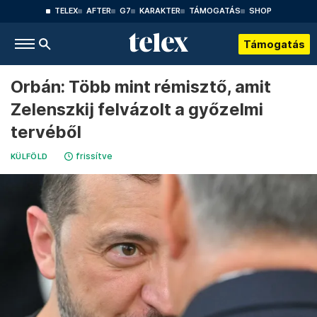
TELEX
AFTER
G7
KARAKTER
TÁMOGATÁS
SHOP
Támogatás
Orbán: Több mint rémisztő, amit
Zelenszkij felvázolt a győzelmi
tervéből
frissítve
KÜLFÖLD