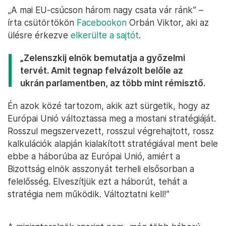
„A mai EU-csúcson három nagy csata vár ránk” –
írta csütörtökön
Facebookon
Orbán Viktor, aki az
ülésre érkezve
elkerülte a sajtót
.
„Zelenszkij elnök bemutatja a győzelmi
tervét. Amit tegnap felvázolt belőle az
ukrán parlamentben, az több mint rémisztő.
Én azok közé tartozom, akik azt sürgetik, hogy az
Európai Unió változtassa meg a mostani stratégiáját.
Rosszul megszervezett, rosszul végrehajtott, rossz
kalkulációk alapján kialakított stratégiával ment bele
ebbe a háborúba az Európai Unió, amiért a
Bizottság elnök asszonyát terheli elsősorban a
felelősség. Elveszítjük ezt a háborút, tehát a
stratégia nem működik. Változtatni kell!”