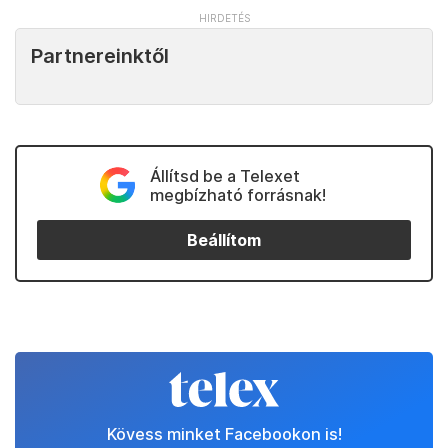
Partnereinktől
Állítsd be a Telexet
megbízható forrásnak!
Beállítom
Kövess minket Facebookon is!