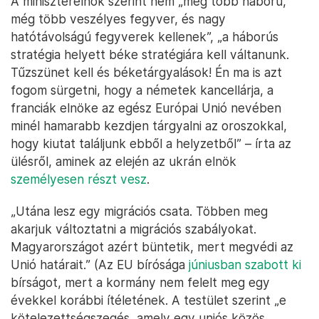
A miniszterelnök szerint nem „még több háború,
még több veszélyes fegyver, és nagy
hatótávolságú fegyverek kellenek”, „a háborús
stratégia helyett béke stratégiára kell váltanunk.
Tűzszünet kell és béketárgyalások! Én ma is azt
fogom sürgetni, hogy a németek kancellárja, a
franciák elnöke az egész Európai Unió nevében
minél hamarabb kezdjen tárgyalni az oroszokkal,
hogy kiutat találjunk ebből a helyzetből” – írta az
ülésről, aminek az elején az ukrán elnök
személyesen részt vesz
.
„Utána lesz egy migrációs csata. Többen meg
akarjuk változtatni a migrációs szabályokat.
Magyarországot azért büntetik, mert megvédi az
Unió határait.” (Az EU bírósága
júniusban szabott ki
bírságot, mert a kormány nem felelt meg egy
évekkel korábbi ítéletének. A testület szerint „e
kötelezettségszegés, amely egy uniós közös