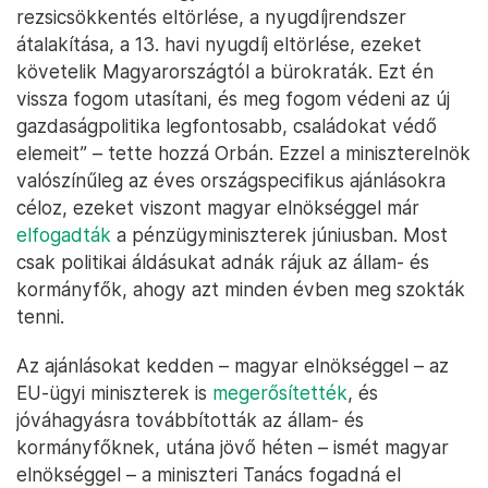
rezsicsökkentés eltörlése, a nyugdíjrendszer
átalakítása, a 13. havi nyugdíj eltörlése, ezeket
követelik Magyarországtól a bürokraták. Ezt én
vissza fogom utasítani, és meg fogom védeni az új
gazdaságpolitika legfontosabb, családokat védő
elemeit” – tette hozzá Orbán. Ezzel a miniszterelnök
valószínűleg az éves országspecifikus ajánlásokra
céloz, ezeket viszont magyar elnökséggel már
elfogadták
a pénzügyminiszterek júniusban. Most
csak politikai áldásukat adnák rájuk az állam- és
kormányfők, ahogy azt minden évben meg szokták
tenni.
Az ajánlásokat kedden – magyar elnökséggel – az
EU-ügyi miniszterek is
megerősítették
, és
jóváhagyásra továbbították az állam- és
kormányfőknek, utána jövő héten – ismét magyar
elnökséggel – a miniszteri Tanács fogadná el