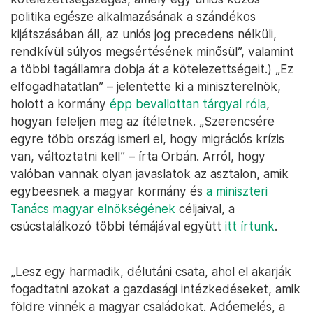
politika egésze alkalmazásának a szándékos
kijátszásában áll, az uniós jog precedens nélküli,
rendkívül súlyos megsértésének minősül”, valamint
a többi tagállamra dobja át a kötelezettségeit.) „Ez
elfogadhatatlan” – jelentette ki a miniszterelnök,
holott a kormány
épp bevallottan tárgyal róla
,
hogyan feleljen meg az ítéletnek. „Szerencsére
egyre több ország ismeri el, hogy migrációs krízis
van, változtatni kell” – írta Orbán. Arról, hogy
valóban vannak olyan javaslatok az asztalon, amik
egybeesnek a magyar kormány és
a miniszteri
Tanács magyar elnökségének
céljaival, a
csúcstalálkozó többi témájával együtt
itt írtunk
.
„Lesz egy harmadik, délutáni csata, ahol el akarják
fogadtatni azokat a gazdasági intézkedéseket, amik
földre vinnék a magyar családokat. Adóemelés, a