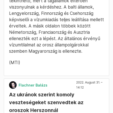
tekinthető, mert a tagállamok eltérően
viszonyulnak a kérdéshez. A balti államok,
Lengyelország, Finnország és Csehország
képviselői a vízumkiadás teljes leállítása mellett
érveltek. A másik oldalon többek között
Németország, Franciaország és Ausztria
ellenezték ezt a lépést. Az általános érvényű
vízumtilalmat az orosz állampolgárokkal
szemben Magyarország is ellenezte.
(MTI)
2022. August 31. –
Flachner Balázs
14:12
Az ukránok szerint komoly
veszteségeket szenvedtek az
oroszok Herszonnál