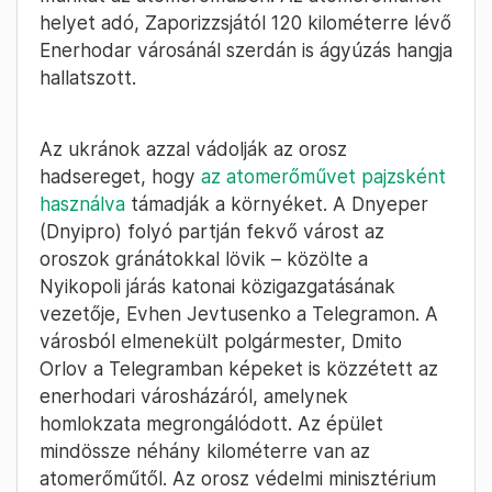
helyet adó, Zaporizzsjától 120 kilométerre lévő
Enerhodar városánál szerdán is ágyúzás hangja
hallatszott.
Az ukránok azzal vádolják az orosz
hadsereget, hogy
az atomerőművet pajzsként
használva
támadják a környéket. A Dnyeper
(Dnyipro) folyó partján fekvő várost az
oroszok gránátokkal lövik – közölte a
Nyikopoli járás katonai közigazgatásának
vezetője, Evhen Jevtusenko a Telegramon. A
városból elmenekült polgármester, Dmito
Orlov a Telegramban képeket is közzétett az
enerhodari városházáról, amelynek
homlokzata megrongálódott. Az épület
mindössze néhány kilométerre van az
atomerőműtől. Az orosz védelmi minisztérium