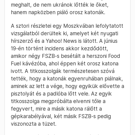
meghalt, de nem ukránok lőtték le őket,
hanem napközben piáló orosz katonák.
A sztori részletei egy Moszkvában lefolytatott
vizsgálatból derültek ki, amelyet két nyugati
hírszerző és a Yahoo! News is látott. A június
19-én történt incidens akkor kezdődött,
amikor négy FSZB-s besétált a herszoni Food
Fuel kávézóba, ahol éppen két orosz katona
ivott. A titkosszolgák természetesen szóvá
tették, hogy a katonák egyenruhában piálnak,
aminek az lett a vége, hogy egyikük elővette a
pisztolyát és a padlóba lőtt vele. Az egyik
titkosszolga megpróbálta elvenni tőle a
fegyvert, mire a másik katona rálőtt a
gépkarabélyával, két másik FSZB-s pedig
viszonozta a tüzet.