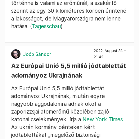
történne is valami az erőműnél, a szakértő
szerint az egy 30 kilométeres körben érintené
a lakosságot, de Magyarországra nem lenne
hatása. (
Tagesschau
)
2022. August 31. –
Joób Sándor
21:42
Az Európai Unió 5,5 millió jódtablettát
adományoz Ukrajnának
Az Európai Unió 5,5 millió jódtablettát
adományoz Ukrajnának, miután egyre
nagyobb aggodalomra adnak okot a
zaporizzsjai atomerőmű közelében zajló
katonai cselekmények, írja a
New York Times
.
Az ukrán kormány pénteken kért
jódtablettákat „megelőző biztonsági