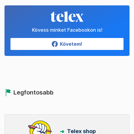
Kövess minket Facebookon is!
Követem!
Legfontosabb
Telex shop