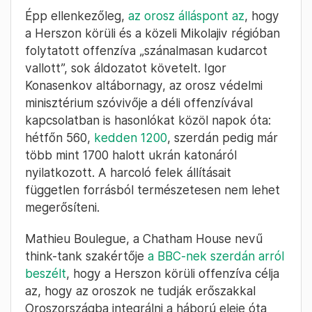
Épp ellenkezőleg,
az orosz álláspont az
, hogy
a Herszon körüli és a közeli Mikolajiv régióban
folytatott offenzíva „szánalmasan kudarcot
vallott”, sok áldozatot követelt. Igor
Konasenkov altábornagy, az orosz védelmi
minisztérium szóvivője a déli offenzívával
kapcsolatban is hasonlókat közöl napok óta:
hétfőn 560,
kedden 1200
, szerdán pedig már
több mint 1700 halott ukrán katonáról
nyilatkozott. A harcoló felek állításait
független forrásból természetesen nem lehet
megerősíteni.
Mathieu Boulegue, a Chatham House nevű
think-tank szakértője
a BBC-nek szerdán arról
beszélt
, hogy a Herszon körüli offenzíva célja
az, hogy az oroszok ne tudják erőszakkal
Oroszországba integrálni a háború eleje óta