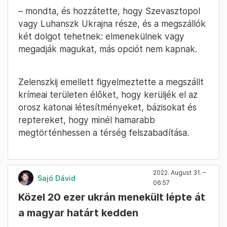
– mondta, és hozzátette, hogy Szevasztopol
vagy Luhanszk Ukrajna része, és a megszállók
két dolgot tehetnek: elmenekülnek vagy
megadják magukat, más opciót nem kapnak.
Zelenszkij emellett figyelmeztette a megszállt
krímeai területen élőket, hogy kerüljék el az
orosz katonai létesítményeket, bázisokat és
reptereket, hogy minél hamarabb
megtörténhessen a térség felszabadítása.
2022. August 31. –
Sajó Dávid
06:57
Közel 20 ezer ukrán menekült lépte át
a magyar határt kedden