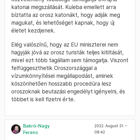
katonai megszállását. Kuleba emellett arra
bíztatta az orosz katonákt, hogy adják meg
magukat, és lehetőséget kapnak, hogy új
életet kezdjenek.
Elég valószínű, hogy az EU miniszterei nem
hagyják jóvá az orosz turisták teljes kitiltását,
mivel ezt több tagállam sem támogatja. Viszont
felfüggeszthetik Oroszországgal a
vízumkönnyítései megállapodást, aminek
köszönhetően hosszabb procedúra lesz
oroszoknak beutazási engedélyt igényelni, és
többet is kell fizetni érte.
Bakró-Nagy
2022. August 31. –
Ferenc
08:42