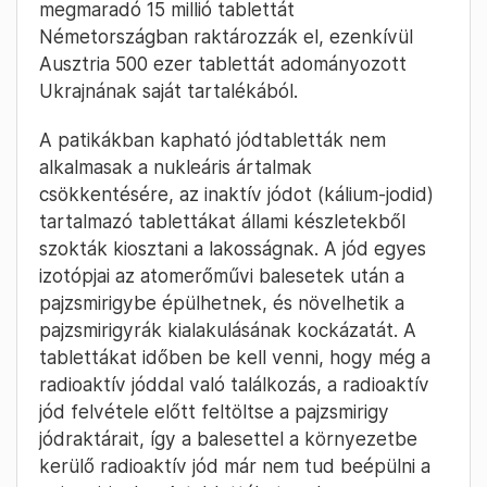
megmaradó 15 millió tablettát
Németországban raktározzák el, ezenkívül
Ausztria 500 ezer tablettát adományozott
Ukrajnának saját tartalékából.
A patikákban kapható jódtabletták nem
alkalmasak a nukleáris ártalmak
csökkentésére, az inaktív jódot (kálium-jodid)
tartalmazó tablettákat állami készletekből
szokták kiosztani a lakosságnak. A jód egyes
izotópjai az atomerőművi balesetek után a
pajzsmirigybe épülhetnek, és növelhetik a
pajzsmirigyrák kialakulásának kockázatát. A
tablettákat időben be kell venni, hogy még a
radioaktív jóddal való találkozás, a radioaktív
jód felvétele előtt feltöltse a pajzsmirigy
jódraktárait, így a balesettel a környezetbe
kerülő radioaktív jód már nem tud beépülni a