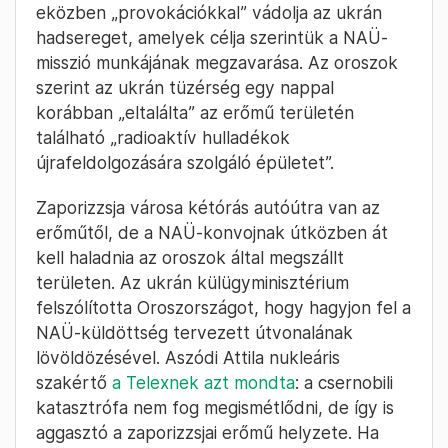
eközben „provokációkkal” vádolja az ukrán
hadsereget, amelyek célja szerintük a NAÜ-
misszió munkájának megzavarása. Az oroszok
szerint az ukrán tüzérség egy nappal
korábban „eltalálta” az erőmű területén
található „radioaktív hulladékok
újrafeldolgozására szolgáló épületet”.
Zaporizzsja városa kétórás autóútra van az
erőműtől, de a NAÜ-konvojnak útközben át
kell haladnia az oroszok által megszállt
területen. Az ukrán külügyminisztérium
felszólította Oroszországot, hogy hagyjon fel a
NAÜ-küldöttség tervezett útvonalának
lövöldözésével. Aszódi Attila nukleáris
szakértő
a Telexnek azt mondta
: a csernobili
katasztrófa nem fog megismétlődni, de így is
aggasztó a zaporizzsjai erőmű helyzete. Ha