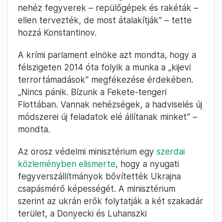
nehéz fegyverek – repülőgépek és rakéták –
ellen tervezték, de most átalakítják” – tette
hozzá Konstantinov.
A krími parlament elnöke azt mondta, hogy a
félszigeten 2014 óta folyik a munka a „kijevi
terrortámadások” megfékezése érdekében.
„Nincs pánik. Bízunk a Fekete-tengeri
Flottában. Vannak nehézségek, a hadviselés új
módszerei új feladatok elé állítanak minket” –
mondta.
Az orosz védelmi minisztérium egy
szerdai
közleményben elismerte
, hogy a nyugati
fegyverszállítmányok bővítették Ukrajna
csapásmérő képességét. A minisztérium
szerint az ukrán erők folytatják a két szakadár
terület, a Donyecki és Luhanszki