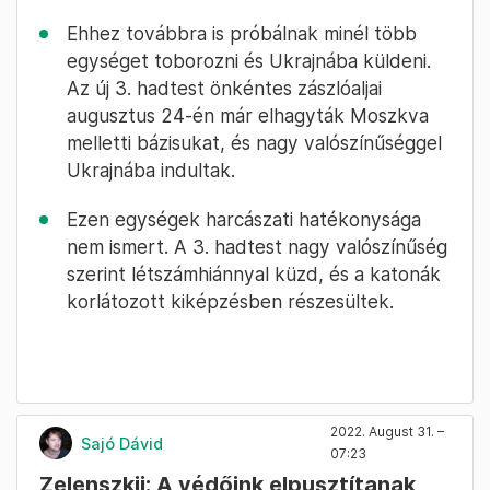
Ehhez továbbra is próbálnak minél több
egységet toborozni és Ukrajnába küldeni.
Az új 3. hadtest önkéntes zászlóaljai
augusztus 24-én már elhagyták Moszkva
melletti bázisukat, és nagy valószínűséggel
Ukrajnába indultak.
Ezen egységek harcászati hatékonysága
nem ismert. A 3. hadtest nagy valószínűség
szerint létszámhiánnyal küzd, és a katonák
korlátozott kiképzésben részesültek.
2022. August 31. –
Sajó Dávid
07:23
Zelenszkij: A védőink elpusztítanak