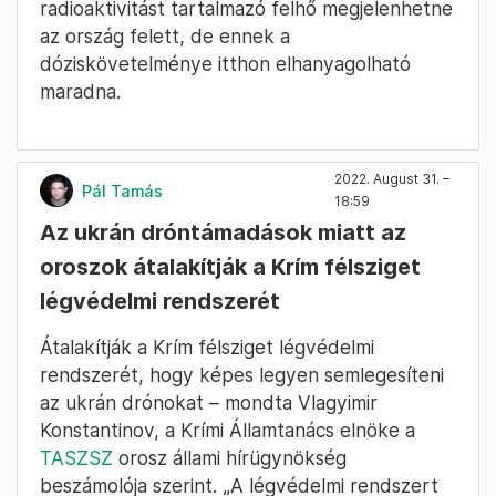
radioaktivitást tartalmazó felhő megjelenhetne
az ország felett, de ennek a
dóziskövetelménye itthon elhanyagolható
maradna.
2022. August 31. –
Pál Tamás
18:59
Az ukrán dróntámadások miatt az
oroszok átalakítják a Krím félsziget
légvédelmi rendszerét
Átalakítják a Krím félsziget légvédelmi
rendszerét, hogy képes legyen semlegesíteni
az ukrán drónokat – mondta Vlagyimir
Konstantinov, a Krími Államtanács elnöke a
TASZSZ
orosz állami hírügynökség
beszámolója szerint. „A légvédelmi rendszert