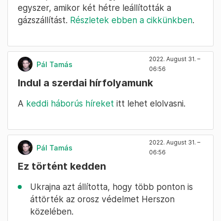
egyszer, amikor két hétre leállították a
gázszállítást.
Részletek ebben a cikkünkben
.
2022. August 31. –
Pál Tamás
06:56
Indul a szerdai hírfolyamunk
A
keddi háborús híreket
itt lehet elolvasni.
2022. August 31. –
Pál Tamás
06:56
Ez történt kedden
Ukrajna azt állította, hogy több ponton is
áttörték az orosz védelmet Herszon
közelében.