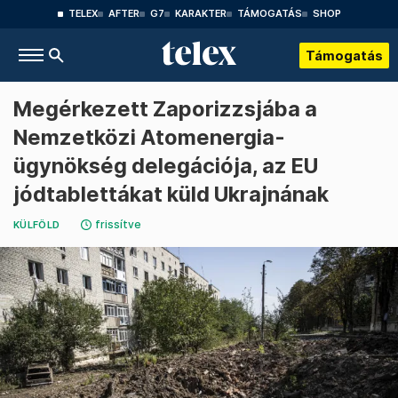
TELEX
AFTER
G7
KARAKTER
TÁMOGATÁS
SHOP
Támogatás
Megérkezett Zaporizzsjába a
Nemzetközi Atomenergia-
ügynökség delegációja, az EU
jódtablettákat küld Ukrajnának
frissítve
KÜLFÖLD