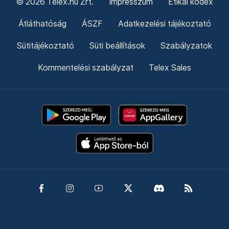
© 2026 Telex.hu Zrt.
Impresszum
Etikai kódex
Átláthatóság
ÁSZF
Adatkezelési tájékoztató
Sütitájékoztató
Süti beállítások
Szabályzatok
Kommentelési szabályzat
Telex Sales