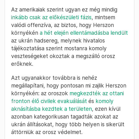
Az amerikaiak szerint ugyan ez még mindig
inkább csak az előkészületi fázis
, mintsem
valódi offenzíva, az biztos, hogy Herszon
környékén
a hét elején ellentámadásba lendült
az ukrán hadsereg, melynek hivatalos
tájékoztatása szerint mostanra komoly
veszteségeket okoztak a megszálló orosz
erőknek.
Azt ugyanakkor továbbra is nehéz
megállapítani, hogy pontosan mi zajlik Herszon
környékén: az oroszok
megkezdték az ottani
fronton élő civilek evakuálását
és
komoly
aknásításba kezdtek a területen
, ezen kívül
azonban kategorikusan tagadták azokat az
ukrán állításokat, hogy több helyen is sikerült
áttörniük az orosz védelmet.