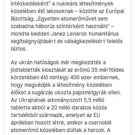
intézkedésként” a nukleáris létesítmények
közelében élő lakosoknak – közölte az Európai
Bizottság. „Egyetlen atomerőművet sem
szabadna háborús színtérként használni” –
mondta kedden Janez Lenarcic humanitárius
segítségnyújtásért és válságkezelésért felelős
biztos.
Az ukrán hatóságok már megkezdték a
jódtabletták kiosztását az erőmű 35 mérföldes
körzetében élő mintegy 400 ezer embernek,
hogy megvédjék a létesítmény közelében
élőket a sugárzás okozta pajzsmirigyrák ellen.
Az Ukrajnának adományozott 5,5 millió
tabletta abból a 20 millió darabos közös
tartalékból származik, amelyet az EU
áprilisban hozott létre, amikor a csernobili
atomerőmű közelében dúltak a harcok. A