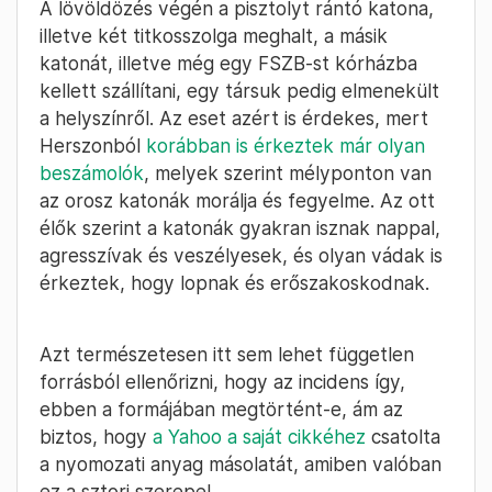
A lövöldözés végén a pisztolyt rántó katona,
illetve két titkosszolga meghalt, a másik
katonát, illetve még egy FSZB-st kórházba
kellett szállítani, egy társuk pedig elmenekült
a helyszínről. Az eset azért is érdekes, mert
Herszonból
korábban is érkeztek már olyan
beszámolók
, melyek szerint mélyponton van
az orosz katonák morálja és fegyelme. Az ott
élők szerint a katonák gyakran isznak nappal,
agresszívak és veszélyesek, és olyan vádak is
érkeztek, hogy lopnak és erőszakoskodnak.
Azt természetesen itt sem lehet független
forrásból ellenőrizni, hogy az incidens így,
ebben a formájában megtörtént-e, ám az
biztos, hogy
a Yahoo a saját cikkéhez
csatolta
a nyomozati anyag másolatát, amiben valóban
ez a sztori szerepel.