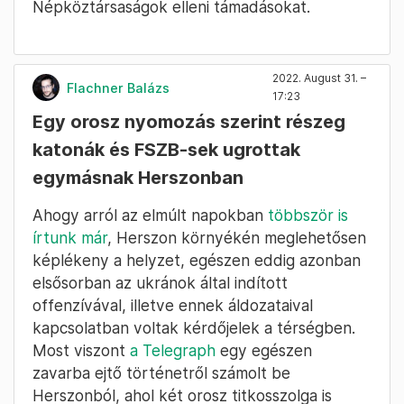
Népköztársaságok elleni támadásokat.
2022. August 31. –
Flachner Balázs
17:23
Egy orosz nyomozás szerint részeg
katonák és FSZB-sek ugrottak
egymásnak Herszonban
Ahogy arról az elmúlt napokban
többször is
írtunk már
, Herszon környékén meglehetősen
képlékeny a helyzet, egészen eddig azonban
elsősorban az ukránok által indított
offenzívával, illetve ennek áldozataival
kapcsolatban voltak kérdőjelek a térségben.
Most viszont
a Telegraph
egy egészen
zavarba ejtő történetről számolt be
Herszonból, ahol két orosz titkosszolga is