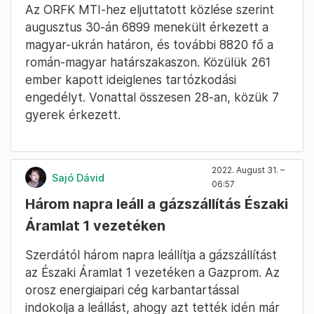
Az ORFK MTI-hez eljuttatott közlése szerint
augusztus 30-án 6899 menekült érkezett a
magyar-ukrán határon, és további 8820 fő a
román-magyar határszakaszon. Közülük 261
ember kapott ideiglenes tartózkodási
engedélyt. Vonattal összesen 28-an, közük 7
gyerek érkezett.
2022. August 31. –
Sajó Dávid
06:57
Három napra leáll a gázszállítás Északi
Áramlat 1 vezetéken
Szerdától három napra leállítja a gázszállítást
az Északi Áramlat 1 vezetéken a Gazprom. Az
orosz energiaipari cég karbantartással
indokolja a leállást, ahogy azt tették idén már