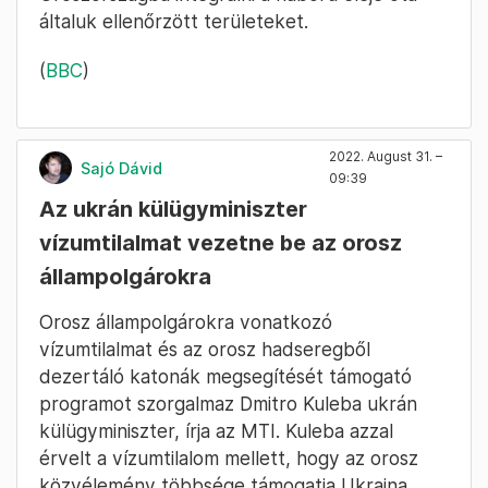
általuk ellenőrzött területeket.
(
BBC
)
2022. August 31. –
Sajó Dávid
09:39
Az ukrán külügyminiszter
vízumtilalmat vezetne be az orosz
állampolgárokra
Orosz állampolgárokra vonatkozó
vízumtilalmat és az orosz hadseregből
dezertáló katonák megsegítését támogató
programot szorgalmaz Dmitro Kuleba ukrán
külügyminiszter, írja az MTI. Kuleba azzal
érvelt a vízumtilalom mellett, hogy az orosz
közvélemény többsége támogatja Ukrajna