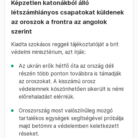
Képzetlen katonákból álló
létszámhiányos csapatokat küldenek
az oroszok a frontra az angolok
szerint
Kiadta szokásos reggeli tájékoztatóját a brit
védelmi minisztérium, azt írják:
Az ukrán erők hétfő óta az ország déli
részén több ponton továbbra is támadják
az oroszokat. A kisszámú orosz
védelemnek köszönhetően sikerült is némi
előrehaladást elérniük.
Oroszország most valószínűleg mozgó
tartalékos egységek segítségével próbálja
majd betömni a védelemben keletkezett
réseket.