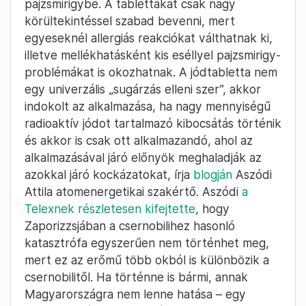
pajzsmirigybe. A tablettákat csak nagy
körültekintéssel szabad bevenni, mert
egyeseknél allergiás reakciókat válthatnak ki,
illetve mellékhatásként kis eséllyel pajzsmirigy-
problémákat is okozhatnak. A jódtabletta nem
egy univerzális „sugárzás elleni szer”, akkor
indokolt az alkalmazása, ha nagy mennyiségű
radioaktív jódot tartalmazó kibocsátás történik
és akkor is csak ott alkalmazandó, ahol az
alkalmazásával járó előnyök meghaladják az
azokkal járó kockázatokat, írja
blogján
Aszódi
Attila atomenergetikai szakértő. Aszódi
a
Telexnek részletesen kifejtette
, hogy
Zaporizzsjában a csernobilihez hasonló
katasztrófa egyszerűen nem történhet meg,
mert ez az erőmű több okból is különbözik a
csernobilitől. Ha történne is bármi, annak
Magyarországra nem lenne hatása – egy