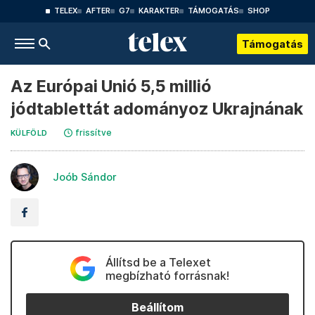
TELEX
AFTER
G7
KARAKTER
TÁMOGATÁS
SHOP
Támogatás
Az Európai Unió 5,5 millió
jódtablettát adományoz Ukrajnának
frissítve
KÜLFÖLD
Joób Sándor
Állítsd be a Telexet
megbízható forrásnak!
Beállítom