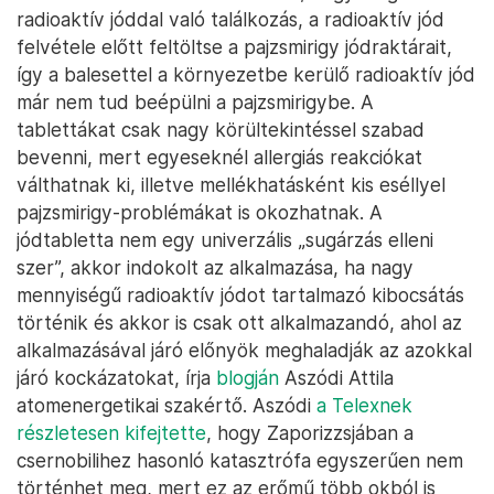
radioaktív jóddal való találkozás, a radioaktív jód
felvétele előtt feltöltse a pajzsmirigy jódraktárait,
így a balesettel a környezetbe kerülő radioaktív jód
már nem tud beépülni a pajzsmirigybe. A
tablettákat csak nagy körültekintéssel szabad
bevenni, mert egyeseknél allergiás reakciókat
válthatnak ki, illetve mellékhatásként kis eséllyel
pajzsmirigy-problémákat is okozhatnak. A
jódtabletta nem egy univerzális „sugárzás elleni
szer”, akkor indokolt az alkalmazása, ha nagy
mennyiségű radioaktív jódot tartalmazó kibocsátás
történik és akkor is csak ott alkalmazandó, ahol az
alkalmazásával járó előnyök meghaladják az azokkal
járó kockázatokat, írja
blogján
Aszódi Attila
atomenergetikai szakértő. Aszódi
a Telexnek
részletesen kifejtette
, hogy Zaporizzsjában a
csernobilihez hasonló katasztrófa egyszerűen nem
történhet meg, mert ez az erőmű több okból is