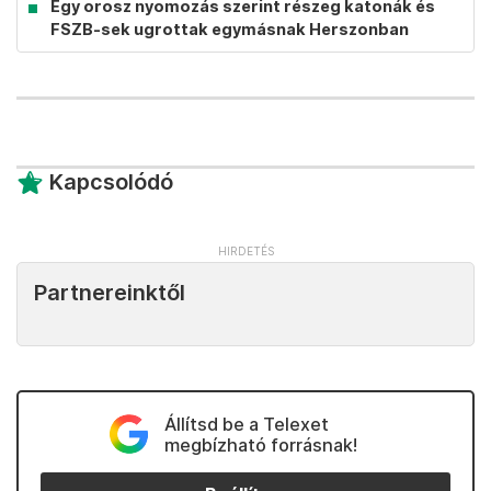
Egy orosz nyomozás szerint részeg katonák és
FSZB-sek ugrottak egymásnak Herszonban
Kapcsolódó
Partnereinktől
Állítsd be a Telexet
megbízható forrásnak!