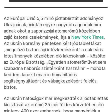
Az Európai Unió 5,5 millió jódtablettát adományoz
Ukrajnának, miután egyre nagyobb aggodalomra
adnak okot a zaporizzsjai atomerőmű közelében
zajló katonai cselekmények, írja a
New York Times
.
Az ukrán kormány pénteken kért jódtablettákat
„megelőző biztonsági intézkedésként” a nukleáris
létesítmények közelében élő lakosoknak – közölte
az Európai Bizottság. „Egyetlen atomerőművet sem
szabadna háborús színtérként használni” – mondta
kedden Janez Lenarcic humanitárius
segítségnyújtásért és válságkezelésért felelős
biztos.
Az ukrán hatóságok már megkezdték a jódtabletták
kiosztását az erőmű 35 mérföldes körzetében élő
mintegy 400 ezer embernek, hogy megvédjék a