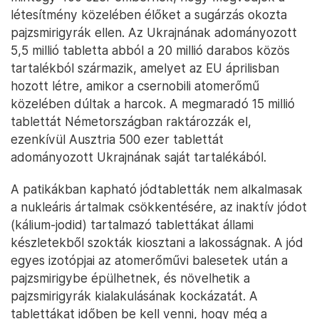
létesítmény közelében élőket a sugárzás okozta
pajzsmirigyrák ellen. Az Ukrajnának adományozott
5,5 millió tabletta abból a 20 millió darabos közös
tartalékból származik, amelyet az EU áprilisban
hozott létre, amikor a csernobili atomerőmű
közelében dúltak a harcok. A megmaradó 15 millió
tablettát Németországban raktározzák el,
ezenkívül Ausztria 500 ezer tablettát
adományozott Ukrajnának saját tartalékából.
A patikákban kapható jódtabletták nem alkalmasak
a nukleáris ártalmak csökkentésére, az inaktív jódot
(kálium-jodid) tartalmazó tablettákat állami
készletekből szokták kiosztani a lakosságnak. A jód
egyes izotópjai az atomerőművi balesetek után a
pajzsmirigybe épülhetnek, és növelhetik a
pajzsmirigyrák kialakulásának kockázatát. A
tablettákat időben be kell venni, hogy még a