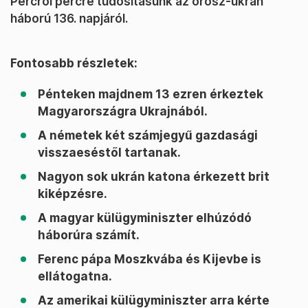
Percről percre tudósításunk az orosz-ukrán
háború 136. napjáról.
Fontosabb részletek:
Pénteken majdnem 13 ezren érkeztek
Magyarországra Ukrajnából.
A németek két számjegyű gazdasági
visszaeséstől tartanak.
Nagyon sok ukrán katona érkezett brit
kiképzésre.
A magyar külügyminiszter elhúzódó
háborúra számít.
Ferenc pápa Moszkvába és Kijevbe is
ellátogatna.
Az amerikai külügyminiszter arra kérte