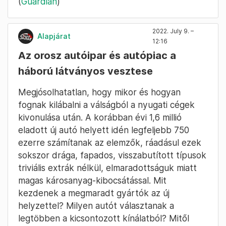
(
Guardian
)
2022. July 9. –
Alapjárat
12:16
Az orosz autóipar és autópiac a
háború látványos vesztese
Megjósolhatatlan, hogy mikor és hogyan
fognak kilábalni a válságból a nyugati cégek
kivonulása után. A korábban évi 1,6 millió
eladott új autó helyett idén legfeljebb 750
ezerre számítanak az elemzők, ráadásul ezek
sokszor drága, fapados, visszabutított típusok
triviális extrák nélkül, elmaradottságuk miatt
magas károsanyag-kibocsátással. Mit
kezdenek a megmaradt gyártók az új
helyzettel? Milyen autót választanak a
legtöbben a kicsontozott kínálatból? Mitől