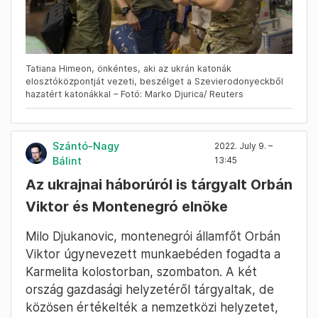
Tatiana Himeon, önkéntes, aki az ukrán katonák
elosztóközpontját vezeti, beszélget a Szevierodonyeckből
hazatért katonákkal – Fotó: Marko Djurica/ Reuters
Szántó-Nagy
2022. July 9. –
Bálint
13:45
Az ukrajnai háborúról is tárgyalt Orbán
Viktor és Montenegró elnöke
Milo Djukanovic, montenegrói államfőt Orbán
Viktor úgynevezett munkaebéden fogadta a
Karmelita kolostorban, szombaton. A két
ország gazdasági helyzetéről tárgyaltak, de
közösen értékelték a nemzetközi helyzetet,