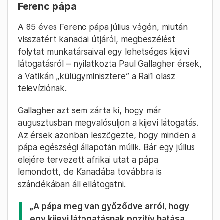
Ferenc pápa
A 85 éves Ferenc pápa július végén, miután
visszatért kanadai útjáról, megbeszélést
folytat munkatársaival egy lehetséges kijevi
látogatásról – nyilatkozta Paul Gallagher érsek,
a Vatikán „külügyminisztere” a Rai1 olasz
televíziónak.
Gallagher azt sem zárta ki, hogy már
augusztusban megvalósuljon a kijevi látogatás.
Az érsek azonban leszögezte, hogy minden a
pápa egészségi állapotán múlik. Bár egy július
elejére tervezett afrikai utat a pápa
lemondott, de Kanadába továbbra is
szándékában áll ellátogatni.
„A pápa meg van győződve arról, hogy
egy kijevi látogatásnak pozitív hatása