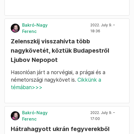
Bakró-Nagy
2022. July 9. –
Ferenc
18:36
Zelenszkij visszahívta több
nagykövetét, köztük Budapestről
Ljubov Nepopot
Hasonlóan járt a norvégiai, a prágai és a
németországi nagykövet is.
Cikkünk a
témában>>>
Bakró-Nagy
2022. July 9. –
Ferenc
17:00
Hátrahagyott ukrán fegyverekből