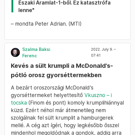
Északi Áramlat-1-ből. Ez katasztrófa
lenne"
– mondta Peter Adrian. (MTI)
Szalma Baksi
2022. July 9. –
Ferenc
07:41
Kevés a sült krumpli a McDonald's-
pótló orosz gyorséttermekben
A bezárt oroszországi McDonald's
gyorséttermeket helyettesítő
Vkuszno – i
tocska
(Finom és pont) komoly krumplihiánnyal
küzd. Ezért néhol már átmenetileg nem
szolgálnak fel sült krumplit a hamburgerek
mellé. A cég azt ígéri, hogy legkésőbb ősszel
mindenhol megoldódnak a gondok, addig arra