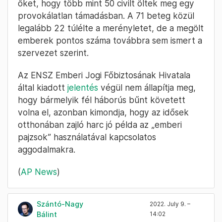
őket, hogy több mint 50 civilt öltek meg egy
provokálatlan támadásban. A 71 beteg közül
legalább 22 túlélte a merényletet, de a megölt
emberek pontos száma továbbra sem ismert a
szervezet szerint.
Az ENSZ Emberi Jogi Főbiztosának Hivatala
által kiadott
jelentés
végül nem állapítja meg,
hogy bármelyik fél háborús bűnt követett
volna el, azonban kimondja, hogy az idősek
otthonában zajló harc jó példa az „emberi
pajzsok” használatával kapcsolatos
aggodalmakra.
(
AP News
)
Szántó-Nagy
2022. July 9. –
Bálint
14:02