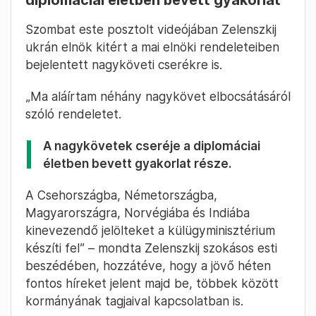
diplomáciai életben bevett gyakorlat
Szombat este posztolt videójában Zelenszkij
ukrán elnök kitért a mai elnöki rendeleteiben
bejelentett nagyköveti cserékre is.
„Ma aláírtam néhány nagykövet elbocsátásáról
szóló rendeletet.
A nagykövetek cseréje a diplomáciai
életben bevett gyakorlat része.
A Csehországba, Németországba,
Magyarországra, Norvégiába és Indiába
kinevezendő jelölteket a külügyminisztérium
készíti fel” – mondta Zelenszkij szokásos esti
beszédében, hozzátéve, hogy a jövő héten
fontos híreket jelent majd be, többek között
kormányának tagjaival kapcsolatban is.