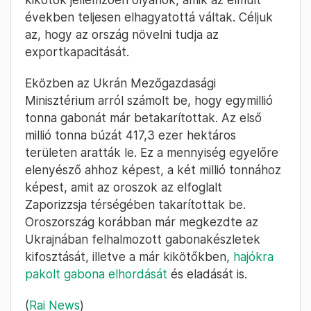
években teljesen elhagyatottá váltak. Céljuk
az, hogy az ország növelni tudja az
exportkapacitását.
Eközben az Ukrán Mezőgazdasági
Minisztérium arról számolt be, hogy egymillió
tonna gabonát már betakarítottak. Az első
millió tonna búzát 417,3 ezer hektáros
területen aratták le. Ez a mennyiség egyelőre
elenyésző ahhoz képest, a két millió tonnához
képest, amit az oroszok az elfoglalt
Zaporizzsja térségében takarítottak be.
Oroszország korábban már megkezdte az
Ukrajnában felhalmozott gabonakészletek
kifosztását, illetve a már kikötőkben,
hajókra
pakolt gabona elhordását
és eladását is.
(
Rai News
)