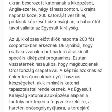
ukrán besorozott katonának a kiképzését,
Anglia-szerte, négy támaszponton. Ukrajna
naponta közel 200 katonáját veszíti el,
pótlásuk képzését biztonságban, a háborútól
távol vállalta az Egyesült Királyság.
Az új, kiképzés előtt állók naponta 200 fős
csoportokban érkeznek Ukrajnából, hogy
csatlakozzanak a brit haderő által kínált,
speciális kiképzési programhoz. Ezután
visszatérnek hazájukba, hogy megküzdjenek
Oroszország csapataival. A képzés azoknak az
önkéntes újoncoknak nyújt hasznos
készségeket, akik minimális katonai
tapasztalattal rendelkeznek. Az Egyesült
Királyság katonai alapképzése alapján a
tanfolyam kiterjed a fegyverkezelésre, a
harctéri elsősegélynyújtásra, a terepjáró