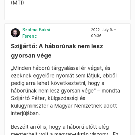
(MTI)
Szalma Baksi
2022. July 9. –
Ferenc
09:36
Szijjártó: A háborúnak nem lesz
gyorsan vége
„Minden háború tárgyalással ér véget, és
ezeknek egyelőre nyomát sem látjuk, ebből
pedig arra lehet következtetni, hogy a
háborúnak nem lesz gyorsan vége” – mondta
Szijjártó Péter, külgazdasági és
külügyminiszter a Magyar Nemzetnek adott
interjújában.
Beszélt arról is, hogy a háború előtt elég
megterhelt volt a magyar–ukrán viszony. „Ez