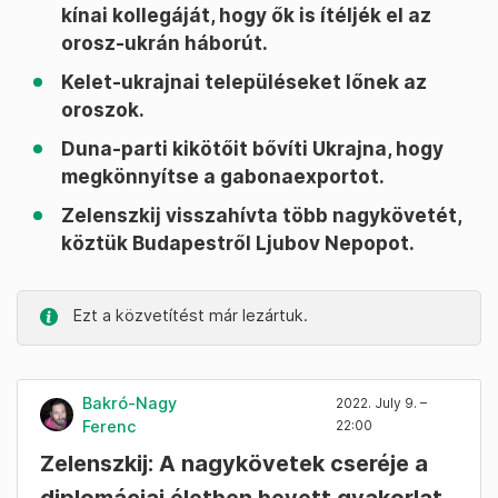
kínai kollegáját, hogy ők is ítéljék el az
orosz-ukrán háborút.
Kelet-ukrajnai településeket lőnek az
oroszok.
Duna-parti kikötőit bővíti Ukrajna, hogy
megkönnyítse a gabonaexportot.
Zelenszkij visszahívta több nagykövetét,
köztük Budapestről Ljubov Nepopot.
Ezt a közvetítést már lezártuk.
Bakró-Nagy
2022. July 9. –
Ferenc
22:00
Zelenszkij: A nagykövetek cseréje a