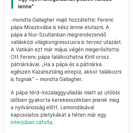
lenne”
-mondta Gallagher majd hozzátette: Ferenc
pápa Moszkvába is kész lenne elutazni. A
pápa a Nur-Szultanban megrendezendő
vallásközi világkongresszusra is tervez utazást.
A Vatikán ezt már május végén megerősítette.
Ott Ferenc pápa találkozhatna Kirill orosz
pátriárkával. „Ha a pápa és a pátriárka
egészen Kazahsztánig elrepül, akkor találkozni
is fognak” – mondta Gallagher.
A pápa térd-ínszalaggyulladás miatt az utóbbi
időben gyakorta kerekesszékben jelenik meg
a nyilvánosság előtt. Lemondásával
kapcsolatos pletykákat a héten már egy
interjúban cáfolta
.