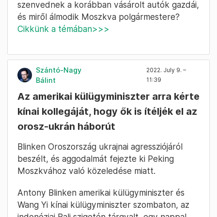
szenvednek a korábban vásárolt autók gazdái,
és miről álmodik Moszkva polgármestere?
Cikkünk a témában>>>
Szántó-Nagy
2022. July 9. –
Bálint
11:39
Az amerikai külügyminiszter arra kérte
kínai kollegáját, hogy ők is ítéljék el az
orosz-ukrán háborút
Blinken Oroszország ukrajnai agressziójáról
beszélt, és aggodalmát fejezte ki Peking
Moszkvához való közeledése miatt.
Antony Blinken amerikai külügyminiszter és
Wang Yi kínai külügyminiszter szombaton, az
indonéziai Bali szigetén tárgyalt, egy nappal