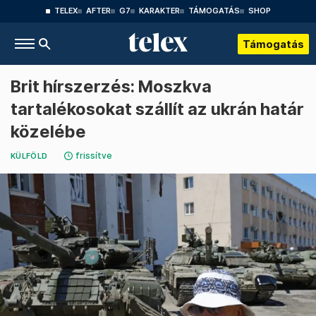
TELEX
AFTER
G7
KARAKTER
TÁMOGATÁS
SHOP
Támogatás
Brit hírszerzés: Moszkva
tartalékosokat szállít az ukrán határ
közelébe
frissítve
KÜLFÖLD