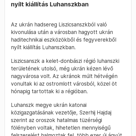
nyílt kiállítás Luhanszkban
Az ukrán hadsereg Liszicsanszkból való
kivonulása után a városban hagyott ukrán
haditechnikai eszközökből és fegyverekből
nyílt kiállítás Luhanszkban.
Liszicsanszk a kelet-donbászi régió luhanszki
területének utolsó, még ukrán kézen lévő
nagyvárosa volt. Az ukránok múlt hétvégén
vonultak ki az ostromlott városból, közel öt
hónapig tartottak ki a régióban.
Luhanszk megye ukrán katonai
közigazgatásának vezetője, Szerhij Hajdaj
szerint az oroszok hatalmas tüzérségi
fölényben voltak, hihetetlen mennyiségű
felszerelést halmoztak fel, több ezer új ágyút