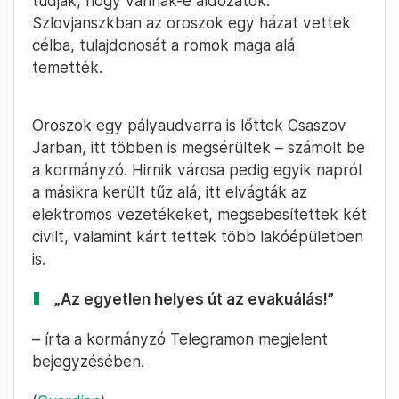
tudják, hogy vannak-e áldozatok.
Szlovjanszkban az oroszok egy házat vettek
célba, tulajdonosát a romok maga alá
temették.
Oroszok egy pályaudvarra is lőttek Csaszov
Jarban, itt többen is megsérültek – számolt be
a kormányzó. Hirnik városa pedig egyik napról
a másikra került tűz alá, itt elvágták az
elektromos vezetékeket, megsebesítettek két
civilt, valamint kárt tettek több lakóépületben
is.
„Az egyetlen helyes út az evakuálás!”
– írta a kormányzó Telegramon megjelent
bejegyzésében.