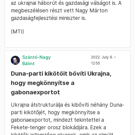
az ukrajnai háborút és gazdasági válságot is. A
megbeszélésen részt vett Nagy Márton
gazdaságfejlesztési miniszter is.
(MTI)
Szántó-Nagy
2022. July 9. –
Bálint
12:55
Duna-parti kikötőit bővíti Ukrajna,
hogy megkönnyítse a
gabonaexportot
Ukrajna átstrukturálja és kibővíti néhány Duna-
parti kikötőjét, hogy megkönnyítse a
gabonaexportot, mindezt tekintettel a
Fekete-tenger orosz blokádjára. Ezek a
kikötők jellemzően olyanok, amik az elmúlt