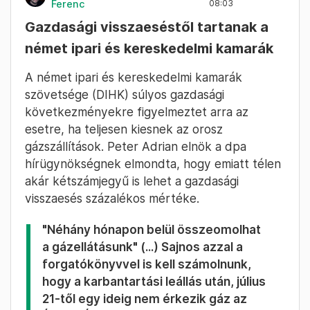
Ferenc
08:03
Gazdasági visszaeséstől tartanak a
német ipari és kereskedelmi kamarák
A német ipari és kereskedelmi kamarák
szövetsége (DIHK) súlyos gazdasági
következményekre figyelmeztet arra az
esetre, ha teljesen kiesnek az orosz
gázszállítások. Peter Adrian elnök a dpa
hírügynökségnek elmondta, hogy emiatt télen
akár kétszámjegyű is lehet a gazdasági
visszaesés százalékos mértéke.
"Néhány hónapon belül összeomolhat
a gázellátásunk" (...) Sajnos azzal a
forgatókönyvvel is kell számolnunk,
hogy a karbantartási leállás után, július
21-től egy ideig nem érkezik gáz az