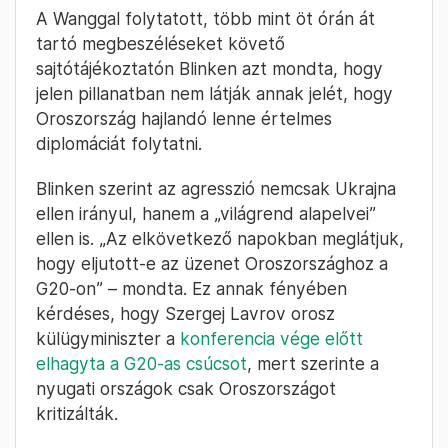
A Wanggal folytatott, több mint öt órán át
tartó megbeszéléseket követő
sajtótájékoztatón Blinken azt mondta, hogy
jelen pillanatban nem látják annak jelét, hogy
Oroszország hajlandó lenne értelmes
diplomáciát folytatni.
Blinken szerint az agresszió nemcsak Ukrajna
ellen irányul, hanem a „világrend alapelvei”
ellen is. „Az elkövetkező napokban meglátjuk,
hogy eljutott-e az üzenet Oroszországhoz a
G20-on” – mondta. Ez annak fényében
kérdéses, hogy Szergej Lavrov orosz
külügyminiszter a
konferencia vége előtt
elhagyta a G20-as csúcsot
, mert szerinte a
nyugati országok csak Oroszországot
kritizálták.