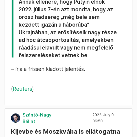
Annak ellenére, hogy Putyin elnök
2022. július 7-én azt mondta, hogy az
orosz hadsereg „még bele sem
kezdett igazán a háborúba”
Ukrajnában, az erősítéseik nagy része
ad hoc átcsoportosítás, amelyekben
ráadásul elavult vagy nem megfelelő
felszereléseket vetnek be
– írja a frissen kiadott jelentés.
(
Reuters
)
Szántó-Nagy
2022. July 9. –
Bálint
09:50
Kijevbe és Moszkvába is ellátogatna