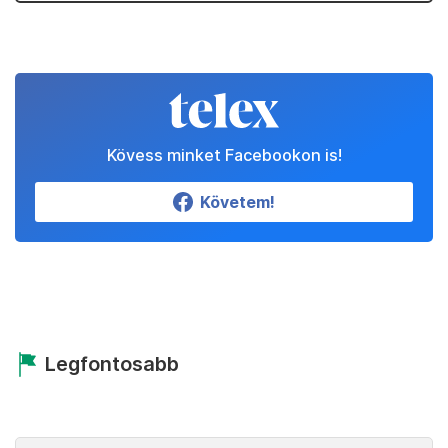
Kövess minket Facebookon is!
Követem!
Legfontosabb