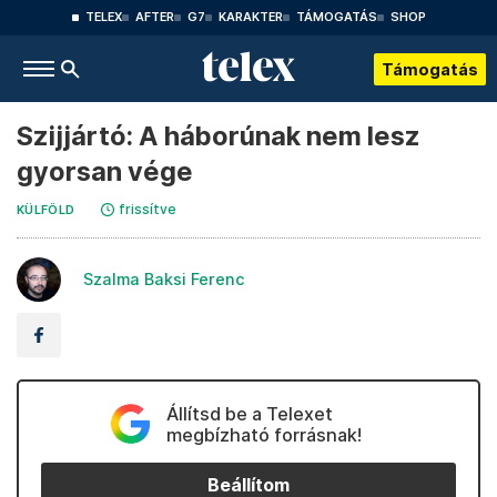
TELEX
AFTER
G7
KARAKTER
TÁMOGATÁS
SHOP
Támogatás
Szijjártó: A háborúnak nem lesz
gyorsan vége
frissítve
KÜLFÖLD
Szalma Baksi Ferenc
Állítsd be a Telexet
megbízható forrásnak!
Beállítom