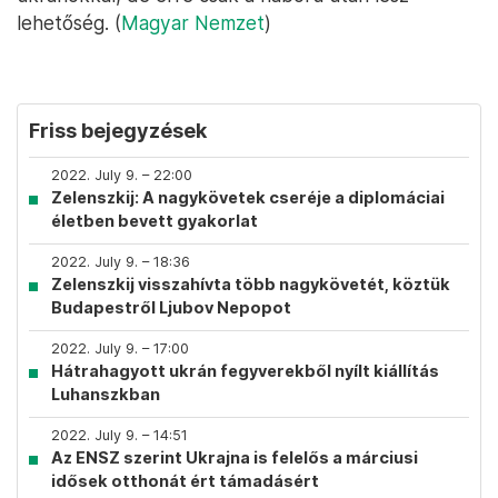
lehetőség. (
Magyar Nemzet
)
Friss bejegyzések
2022. July 9. – 22:00
Zelenszkij: A nagykövetek cseréje a diplomáciai
életben bevett gyakorlat
2022. July 9. – 18:36
Zelenszkij visszahívta több nagykövetét, köztük
Budapestről Ljubov Nepopot
2022. July 9. – 17:00
Hátrahagyott ukrán fegyverekből nyílt kiállítás
Luhanszkban
2022. July 9. – 14:51
Az ENSZ szerint Ukrajna is felelős a márciusi
idősek otthonát ért támadásért