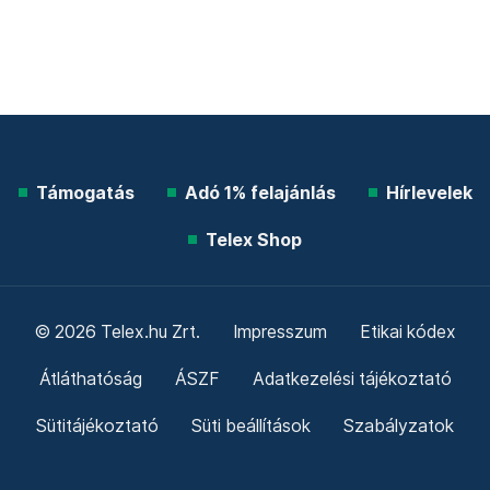
Támogatás
Adó 1% felajánlás
Hírlevelek
Telex Shop
© 2026 Telex.hu Zrt.
Impresszum
Etikai kódex
Átláthatóság
ÁSZF
Adatkezelési tájékoztató
Sütitájékoztató
Süti beállítások
Szabályzatok
Kommentelési szabályzat
Telex Sales