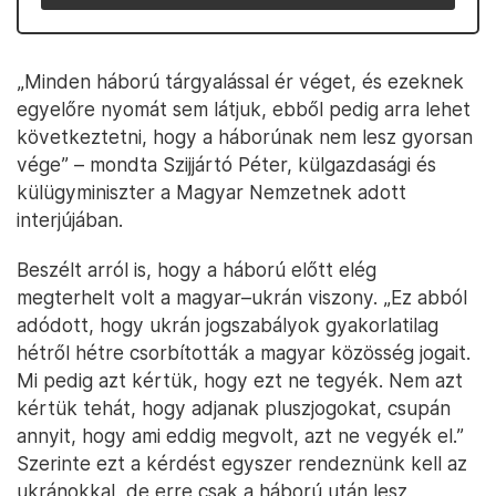
„Minden háború tárgyalással ér véget, és ezeknek
egyelőre nyomát sem látjuk, ebből pedig arra lehet
következtetni, hogy a háborúnak nem lesz gyorsan
vége” – mondta Szijjártó Péter, külgazdasági és
külügyminiszter a Magyar Nemzetnek adott
interjújában.
Beszélt arról is, hogy a háború előtt elég
megterhelt volt a magyar–ukrán viszony. „Ez abból
adódott, hogy ukrán jogszabályok gyakorlatilag
hétről hétre csorbították a magyar közösség jogait.
Mi pedig azt kértük, hogy ezt ne tegyék. Nem azt
kértük tehát, hogy adjanak pluszjogokat, csupán
annyit, hogy ami eddig megvolt, azt ne vegyék el.”
Szerinte ezt a kérdést egyszer rendeznünk kell az
ukránokkal, de erre csak a háború után lesz