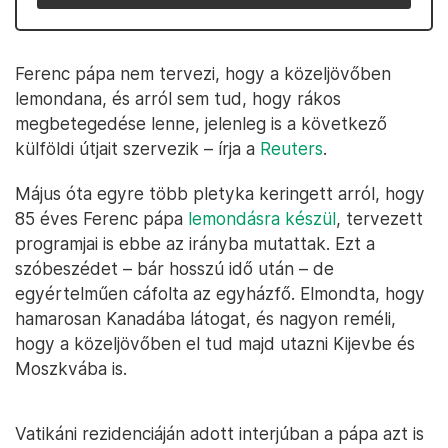
Ferenc pápa nem tervezi, hogy a közeljövőben
lemondana, és arról sem tud, hogy rákos
megbetegedése lenne, jelenleg is a következő
külföldi útjait szervezik – írja a
Reuters
.
Május óta egyre több pletyka keringett arról, hogy
85 éves Ferenc pápa
lemondásra készül
, tervezett
programjai is ebbe az irányba mutattak. Ezt a
szóbeszédet – bár hosszú idő után – de
egyértelműen cáfolta az egyházfő. Elmondta, hogy
hamarosan Kanadába látogat, és nagyon reméli,
hogy a közeljövőben el tud majd utazni Kijevbe és
Moszkvába is.
Vatikáni rezidenciáján adott interjúban a pápa azt is