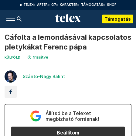
TELEX
AFTER
G7
KARAKTER
TÁMOGATÁS
SHOP
Támogatás
Cáfolta a lemondásával kapcsolatos
pletykákat Ferenc pápa
frissítve
KÜLFÖLD
Szántó-Nagy Bálint
Állítsd be a Telexet
megbízható forrásnak!
Beállítom