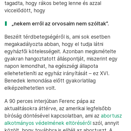
tagadta, hogy rákos beteg lenne és azzal
viccelődött, hogy
„nekem erről az orvosaim nem szóltak”.
Beszélt térdbetegségéről is, ami sok esetben
megakadályozta abban, hogy el tudja látni
egyházfői kötelességeit. Azonban megismételte
gyakran hangoztatott álláspontját, miszerint egy
napon lemondhat, ha egészségi állapota
ellehetetleníti az egyház irányítását – ez XVI.
Benedek lemondása előtt gyakorlatilag
elképzelhetetlen volt.
A 90 perces interjúban Ferenc pápa az
aktualitásokra áttérve, az amerikai legfelsőbb
bíróság döntésével kapcsolatban, ami az
abortusz
alkotmányos védelmének eltöréséről
szól, annyit
közölt, hogy továbbra is elítéli az abortuszt. A