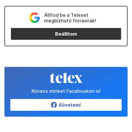
Állítsd be a Telexet
megbízható forrásnak!
Beállítom
Kövess minket Facebookon is!
Követem!