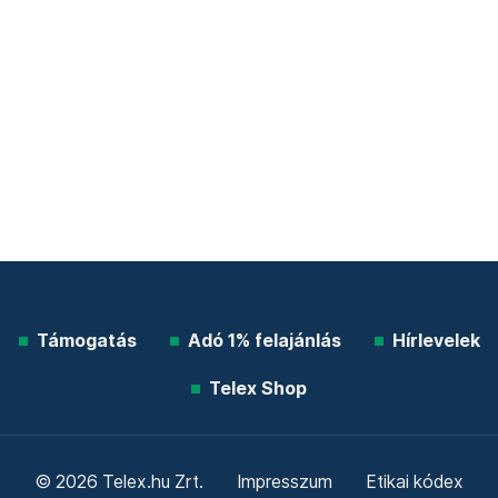
Támogatás
Adó 1% felajánlás
Hírlevelek
Telex Shop
© 2026 Telex.hu Zrt.
Impresszum
Etikai kódex