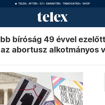
TELEX
AFTER
G7
KARAKTER
TÁMOGATÁS
SHOP
bb bíróság 49 évvel ezelőt
te az abortusz alkotmányos