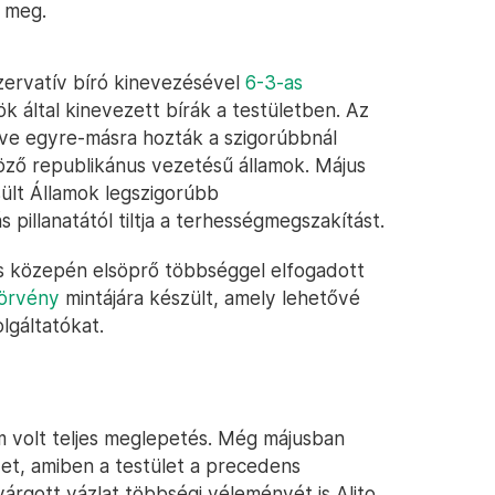
a meg.
ervatív bíró kinevezésével
6-3-as
k által kinevezett bírák a testületben. Az
zve egyre-másra hozták a szigorúbbnál
ző republikánus vezetésű államok. Május
ült Államok legszigorúbb
pillanatától tiltja a terhességmegszakítást.
us közepén elsöprő többséggel elfogadott
törvény
mintájára készült, amely lehetővé
lgáltatókat.
m volt teljes meglepetés. Még májusban
et, amiben a testület a precedens
ivárgott vázlat többségi véleményét is Alito