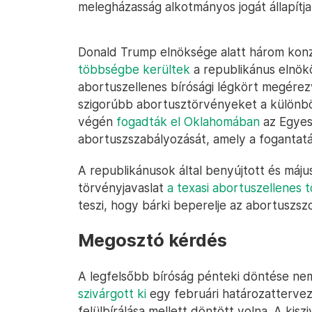
melegházasság alkotmányos jogát állapítj
Donald Trump elnöksége alatt három konz
többségbe kerültek
a republikánus elnökö
abortuszellenes bírósági légkört megére
szigorúbb abortusztörvényeket a különbö
végén
fogadták el Oklahomában
az Egyes
abortuszszabályozását, amely a fogantatás 
A republikánusok által benyújtott és máj
törvényjavaslat
a texasi abortuszellenes 
teszi, hogy bárki beperelje az abortuszszo
Megosztó kérdés
A legfelsőbb bíróság pénteki döntése ne
szivárgott ki
egy februári határozattervez
felülbírálása mellett döntött volna. A kisz