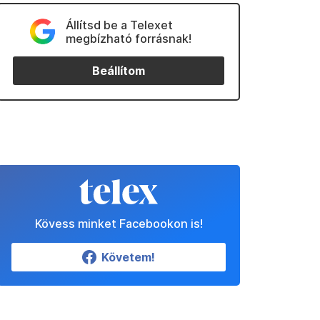
Állítsd be a Telexet
megbízható forrásnak!
Beállítom
Kövess minket Facebookon is!
Követem!