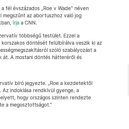
ta a fél évszázados „Roe v Wade” néven
el megszűnt az abortuszhoz való jog
kban,
írja
a CNN.
rvatív többségű testület. Ezzel a
 korszakos döntését felülbírálva veszik ki az
hességmegszakításról szóló szabályozást a
 át. A mostani döntés hátteréről és
vatív bíró jegyezte. „Roe a kezdetektől
. Az indoklása rendkívül gyenge, a
elyett, hogy országos szinten rendezte
te a megosztottságot.”