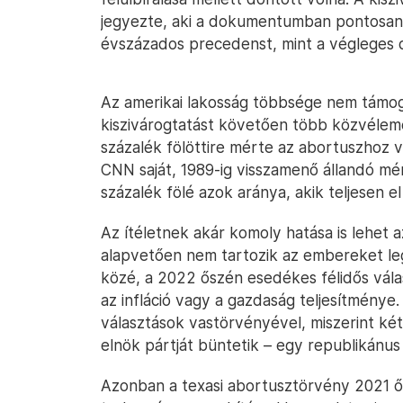
jegyezte, aki a dokumentumban pontosan 
évszázados precedenst, mint a végleges 
Az amerikai lakosság többsége nem támoga
kiszivárogtatást követően több közvélem
százalék fölöttire mérte az abortuszhoz 
CNN saját, 1989-ig visszamenő állandó mé
százalék fölé azok aránya, akik teljesen e
Az ítéletnek akár komoly hatása is lehet a
alapvetően nem tartozik az embereket leg
közé, a 2022 őszén esedékes félidős válas
az infláció vagy a gazdaság teljesítménye
választások vastörvényével, miszerint két
elnök pártját büntetik – egy republikánus
Azonban a texasi abortusztörvény 2021 ős