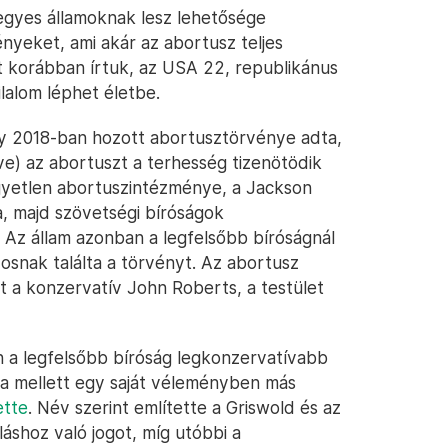
egyes államoknak lesz lehetősége
yeket, ami akár az abortusz teljes
nt korábban írtuk, az USA 22, republikánus
lalom léphet életbe.
gy 2018-ban hozott abortusztörvénye adta,
tve) az abortuszt a terhesség tizenötödik
egyetlen abortuszintézménye, a Jackson
 majd szövetségi bíróságok
 Az állam azonban a legfelsőbb bíróságnál
osnak találta a törvényt. Az abortusz
a konzervatív John Roberts, a testület
n a legfelsőbb bíróság legkonzervatívabb
sa mellett egy saját véleményben más
ette
. Név szerint említette a Griswold és az
áshoz való jogot, míg utóbbi a