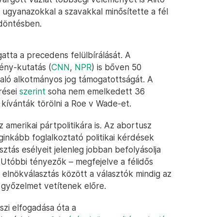
ugyanazokkal a szavakkal minősítette a fél
döntésben.
tta a precedens felülbírálását. A
ény-kutatás (
CNN
,
NPR
) is bőven 50
való alkotmányos jog támogatottságát. A
rései
szerint
soha nem emelkedett 36
l kívánták törölni a Roe v Wade-et.
z amerikai pártpolitikára is. Az abortusz
inkább foglalkoztató politikai kérdések
ztás esélyeit jelenleg jobban befolyásolja
. Utóbbi tényezők – megfejelve a félidős
 elnökválasztás között a választók mindig az
 győzelmet vetítenek előre.
zi elfogadása óta a