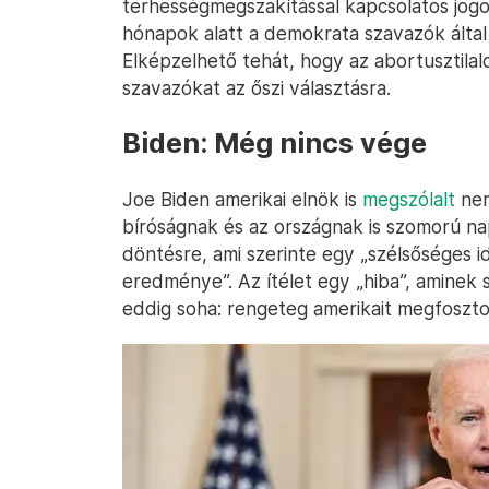
terhességmegszakítással kapcsolatos jo
hónapok alatt a demokrata szavazók által
Elképzelhető tehát, hogy az abortusztila
szavazókat az őszi választásra.
Biden: Még nincs vége
Joe Biden amerikai elnök is
megszólalt
nem
bíróságnak és az országnak is szomorú na
döntésre, ami szerinte egy „szélsőséges i
eredménye”. Az ítélet egy „hiba”, aminek s
eddig soha: rengeteg amerikait megfoszto