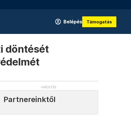
Belépés
Támogatás
ti döntését
 védelmét
Partnereinktől