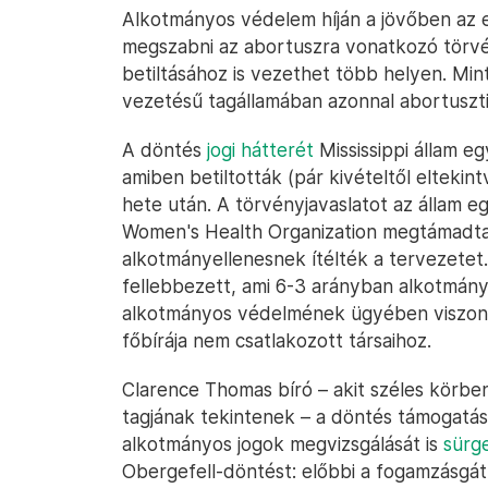
Alkotmányos védelem híján a jövőben az 
megszabni az abortuszra vonatkozó törvén
betiltásához is vezethet több helyen. Mi
vezetésű tagállamában azonnal abortuszti
A döntés
jogi hátterét
Mississippi állam e
amiben betiltották (pár kivételtől eltekin
hete után. A törvényjavaslatot az állam 
Women's Health Organization megtámadta,
alkotmányellenesnek ítélték a tervezetet.
fellebbezett, ami 6-3 arányban alkotmány
alkotmányos védelmének ügyében viszont 
főbírája nem csatlakozott társaihoz.
Clarence Thomas bíró – akit széles körbe
tagjának tekintenek – a döntés támogatá
alkotmányos jogok megvizsgálását is
sürg
Obergefell-döntést: előbbi a fogamzásgátl