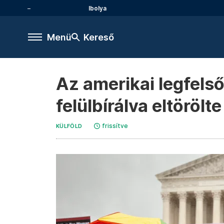
Ibolya
Menü
Kereső
Az amerikai legfelső
felülbírálva eltöröl
frissítve
KÜLFÖLD