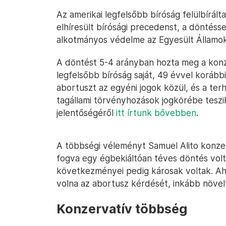
Az amerikai legfelsőbb bíróság felülbírál
elhíresült bírósági precedenst, a döntéss
alkotmányos védelme az Egyesült Államo
A döntést 5-4 arányban hozta meg a konze
legfelsőbb bíróság saját, 49 évvel korábbi
abortuszt az egyéni jogok közül, és a ter
tagállami törvényhozások jogkörébe teszik
jelentőségéről
itt írtunk bővebben
.
A többségi véleményt Samuel Alito konzer
fogva egy égbekiáltóan téves döntés volt
következményei pedig károsak voltak. Ah
volna az abortusz kérdését, inkább növel
Konzervatív többség