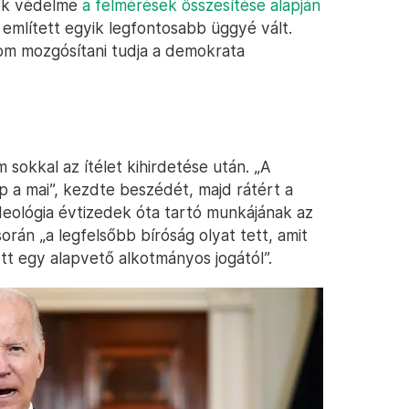
gok védelme
a felmérések összesítése alapján
 említett egyik legfontosabb üggyé vált.
lom mozgósítani tudja a demokrata
 sokkal az ítélet kihirdetése után. „A
p a mai”, kezdte beszédét, majd rátért a
deológia évtizedek óta tartó munkájának az
orán „a legfelsőbb bíróság olyat tett, amit
tt egy alapvető alkotmányos jogától”.