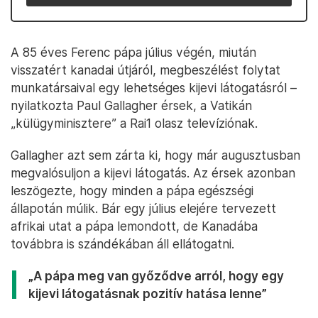
A 85 éves Ferenc pápa július végén, miután
visszatért kanadai útjáról, megbeszélést folytat
munkatársaival egy lehetséges kijevi látogatásról –
nyilatkozta Paul Gallagher érsek, a Vatikán
„külügyminisztere” a Rai1 olasz televíziónak.
Gallagher azt sem zárta ki, hogy már augusztusban
megvalósuljon a kijevi látogatás. Az érsek azonban
leszögezte, hogy minden a pápa egészségi
állapotán múlik. Bár egy július elejére tervezett
afrikai utat a pápa lemondott, de Kanadába
továbbra is szándékában áll ellátogatni.
„A pápa meg van győződve arról, hogy egy
kijevi látogatásnak pozitív hatása lenne”