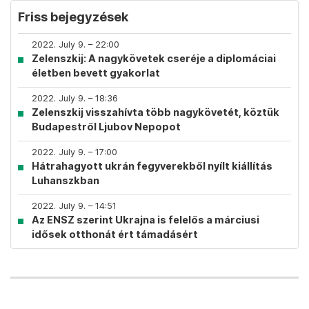
Friss bejegyzések
2022. July 9. – 22:00
Zelenszkij: A nagykövetek cseréje a diplomáciai
életben bevett gyakorlat
2022. July 9. – 18:36
Zelenszkij visszahívta több nagykövetét, köztük
Budapestről Ljubov Nepopot
2022. July 9. – 17:00
Hátrahagyott ukrán fegyverekből nyílt kiállítás
Luhanszkban
2022. July 9. – 14:51
Az ENSZ szerint Ukrajna is felelős a márciusi
idősek otthonát ért támadásért