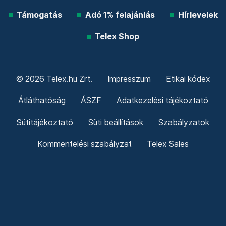
Támogatás
Adó 1% felajánlás
Hírlevelek
Telex Shop
© 2026 Telex.hu Zrt.
Impresszum
Etikai kódex
Átláthatóság
ÁSZF
Adatkezelési tájékoztató
Sütitájékoztató
Süti beállítások
Szabályzatok
Kommentelési szabályzat
Telex Sales