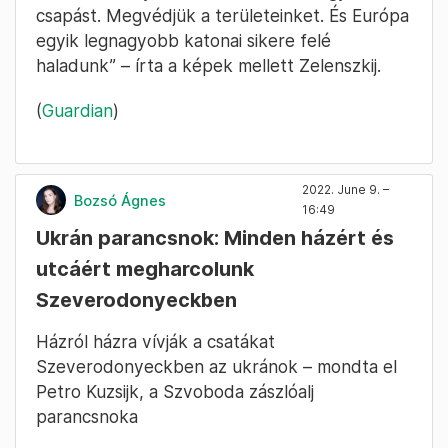
csapást. Megvédjük a területeinket. És Európa
egyik legnagyobb katonai sikere felé
haladunk” – írta a képek mellett Zelenszkij.
(
Guardian
)
2022. June 9. –
Bozsó Ágnes
16:49
Ukrán parancsnok: Minden házért és
utcáért megharcolunk
Szeverodonyeckben
Házról házra vívják a csatákat
Szeverodonyeckben az ukránok – mondta el
Petro Kuzsijk, a Szvoboda zászlóalj
parancsnoka