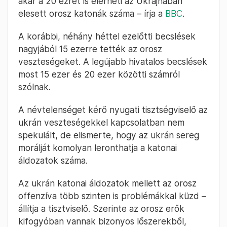
akár a 20 ezret is elérheti az Ukrajnában
elesett orosz katonák száma – írja a
BBC
.
A korábbi, néhány héttel ezelőtti becslések
nagyjából 15 ezerre tették az orosz
veszteségeket. A legújabb hivatalos becslések
most 15 ezer és 20 ezer közötti számról
szólnak.
A névtelenséget kérő nyugati tisztségviselő az
ukrán veszteségekkel kapcsolatban nem
spekulált, de elismerte, hogy az ukrán sereg
morálját komolyan leronthatja a katonai
áldozatok száma.
Az ukrán katonai áldozatok mellett az orosz
offenzíva több szinten is problémákkal küzd –
állítja a tisztviselő. Szerinte az orosz erők
kifogyóban vannak bizonyos lőszerekből,