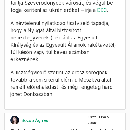
tartja Szeverodonyeck városát, és végül be
fogja keríteni az ukrán erőket – írja a
BBC
.
A névtelenül nyilatkozó tisztviselő tagadja,
hogy a Nyugat által biztosított
nehézfegyverek (például az Egyesült
Királyság és az Egyesült Államok rakétavetői)
túl későn vagy túl kevés számban
érkeznének.
A tisztségviselő szerint az orosz seregnek
továbbra sem sikerül elérni a Moszkva által
remélt előrehaladást, és még rengeteg harc
jöhet Donbaszban.
2022. June 9. –
Bozsó Ágnes
20:48