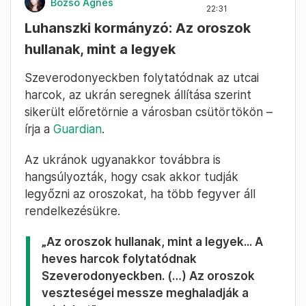
Bozsó Ágnes
22:31
Luhanszki kormányzó: Az oroszok
hullanak, mint a legyek
Szeverodonyeckben folytatódnak az utcai
harcok, az ukrán seregnek állítása szerint
sikerült előretörnie a városban csütörtökön –
írja a
Guardian
.
Az ukránok ugyanakkor továbbra is
hangsúlyozták, hogy csak akkor tudják
legyőzni az oroszokat, ha több fegyver áll
rendelkezésükre.
„Az oroszok hullanak, mint a legyek... A
heves harcok folytatódnak
Szeverodonyeckben. (…) Az oroszok
veszteségei messze meghaladják a