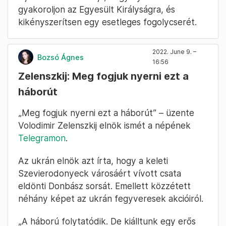
gyakoroljon az Egyesült Királyságra, és
kikényszerítsen egy esetleges fogolycserét.
2022. June 9. –
Bozsó Ágnes
16:56
Zelenszkij: Meg fogjuk nyerni ezt a
háborút
„Meg fogjuk nyerni ezt a háborút” – üzente
Volodimir Zelenszkij elnök ismét a népének
Telegramon
.
Az ukrán elnök azt írta, hogy a keleti
Szevierodonyeck városáért vívott csata
eldönti Donbász sorsát. Emellett közzétett
néhány képet az ukrán fegyveresek akcióiról.
„A háború folytatódik. De kiálltunk egy erős