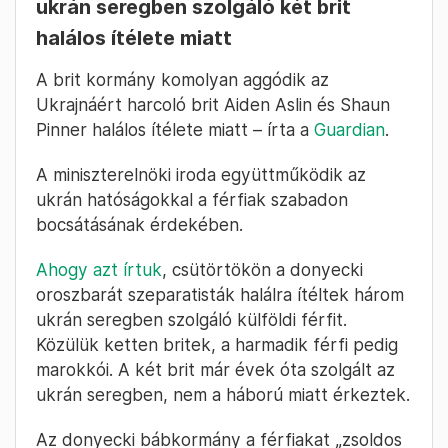
ukrán seregben szolgáló két brit
halálos ítélete miatt
A brit kormány komolyan aggódik az
Ukrajnáért harcoló brit Aiden Aslin és Shaun
Pinner halálos ítélete miatt – írta a
Guardian
.
A miniszterelnöki iroda együttműködik az
ukrán hatóságokkal a férfiak szabadon
bocsátásának érdekében.
Ahogy azt írtuk
, csütörtökön a donyecki
oroszbarát szeparatisták halálra ítéltek három
ukrán seregben szolgáló külföldi férfit.
Közülük ketten britek, a harmadik férfi pedig
marokkói. A két brit már évek óta szolgált az
ukrán seregben, nem a háború miatt érkeztek.
Az donyecki bábkormány a férfiakat „zsoldos