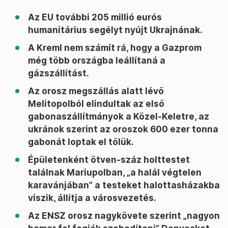
Az EU további 205 millió eurós
humanitárius segélyt nyújt Ukrajnának.
A Kreml nem számít rá, hogy a Gazprom
még több országba leállítaná a
gázszállítást.
Az orosz megszállás alatt lévő
Melitopolból elindultak az első
gabonaszállítmányok a Közel-Keletre, az
ukránok szerint az oroszok 600 ezer tonna
gabonát loptak el tőlük.
Épületenként ötven-száz holttestet
találnak Mariupolban, „a halál végtelen
karavánjában” a testeket halottasházakba
viszik, állítja a városvezetés.
Az ENSZ orosz nagykövete szerint „nagyon