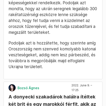
képességekkel rendelkezik. Podoljak azt
mondta, hogy az ukrán seregnek legalább 300
rakétatüzérségi eszközre lenne szüksége
ahhoz, hogy fel tudja venni a küzdelmet az
oroszok tűzerejével, és fel tudja szabadítani a
megszállt területeket.
Podoljak azt is hozzátette, hogy szerinte amíg
Oroszország nem szenved komolyabb katonai
veszteségeket, addig nem lesz párbeszéd, és
továbbra is megpróbálják majd elfoglalni
Ukrajna területeit.
2022. June 9. –
Bozsó Ágnes
17:25
A donyecki szakadárok halálra ítéltek
két brit és egy marokkói férfit, akik az