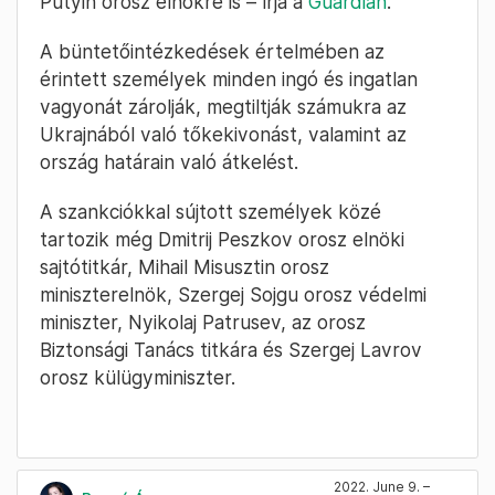
Putyin orosz elnökre is – írja a
Guardian
.
A büntetőintézkedések értelmében az
érintett személyek minden ingó és ingatlan
vagyonát zárolják, megtiltják számukra az
Ukrajnából való tőkekivonást, valamint az
ország határain való átkelést.
A szankciókkal sújtott személyek közé
tartozik még Dmitrij Peszkov orosz elnöki
sajtótitkár, Mihail Misusztin orosz
miniszterelnök, Szergej Sojgu orosz védelmi
miniszter, Nyikolaj Patrusev, az orosz
Biztonsági Tanács titkára és Szergej Lavrov
orosz külügyminiszter.
2022. June 9. –