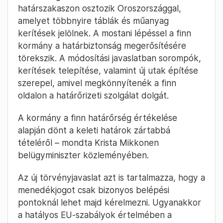
határszakaszon osztozik Oroszországgal,
amelyet többnyire táblák és műanyag
kerítések jelölnek. A mostani lépéssel a finn
kormány a határbiztonság megerősítésére
törekszik. A módosítási javaslatban sorompók,
kerítések telepítése, valamint új utak építése
szerepel, amivel megkönnyítenék a finn
oldalon a határőrizeti szolgálat dolgát.
A kormány a finn határőrség értékelése
alapján dönt a keleti határok zártabbá
tételéről – mondta Krista Mikkonen
belügyminiszter közleményében.
Az új törvényjavaslat azt is tartalmazza, hogy a
menedékjogot csak bizonyos belépési
pontoknál lehet majd kérelmezni. Ugyanakkor
a hatályos EU-szabályok értelmében a