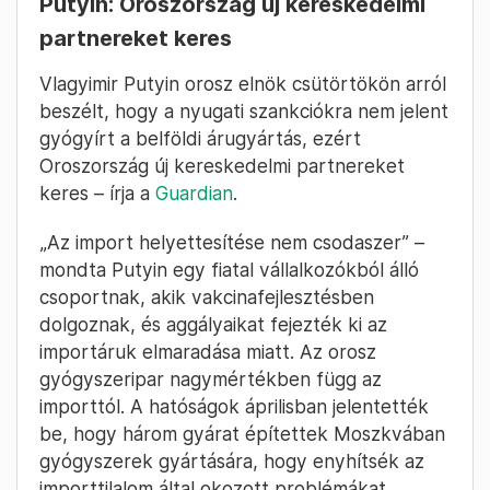
Putyin: Oroszország új kereskedelmi
partnereket keres
Vlagyimir Putyin orosz elnök csütörtökön arról
beszélt, hogy a nyugati szankciókra nem jelent
gyógyírt a belföldi árugyártás, ezért
Oroszország új kereskedelmi partnereket
keres – írja a
Guardian
.
„Az import helyettesítése nem csodaszer” –
mondta Putyin egy fiatal vállalkozókból álló
csoportnak, akik vakcinafejlesztésben
dolgoznak, és aggályaikat fejezték ki az
importáruk elmaradása miatt. Az orosz
gyógyszeripar nagymértékben függ az
importtól. A hatóságok áprilisban jelentették
be, hogy három gyárat építettek Moszkvában
gyógyszerek gyártására, hogy enyhítsék az
importtilalom által okozott problémákat.