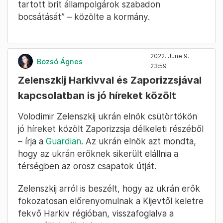
tartott brit állampolgárok szabadon
bocsátását” – közölte a kormány.
2022. June 9. –
Bozsó Ágnes
23:59
Zelenszkij Harkivval és Zaporizzsjával
kapcsolatban is jó híreket közölt
Volodimir Zelenszkij ukrán elnök csütörtökön
jó híreket közölt Zaporizzsja délkeleti részéből
– írja a
Guardian
. Az ukrán elnök azt mondta,
hogy az ukrán erőknek sikerült elállnia a
térségben az orosz csapatok útját.
Zelenszkij arról is beszélt, hogy az ukrán erők
fokozatosan előrenyomulnak a Kijevtől keletre
fekvő Harkiv régióban, visszafoglalva a