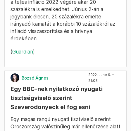
a teljes infláció 2022 végére akár 20
százalékra is emelkedhet. Június 2-án a
jegybank élesen, 25 százalékra emelte
irányadó kamatát a korábbi 10 százalékról az
infláció visszaszorítása és a hrivnya
érdekében.
(
Guardian
)
2022. June 9. –
Bozsó Ágnes
21:03
Egy BBC-nek nyilatkozó nyugati
tisztségviselő szerint
Szeverodonyeck el fog esni
Egy magas rangú nyugati tisztviselő szerint
Oroszország valószínűleg már ellenőrzése alatt