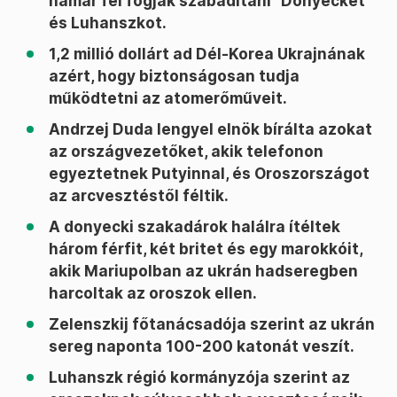
hamar fel fogják szabadítani” Donyecket
és Luhanszkot.
1,2 millió dollárt ad Dél-Korea Ukrajnának
azért, hogy biztonságosan tudja
működtetni az atomerőműveit.
Andrzej Duda lengyel elnök bírálta azokat
az országvezetőket, akik telefonon
egyeztetnek Putyinnal, és Oroszországot
az arcvesztéstől féltik.
A donyecki szakadárok halálra ítéltek
három férfit, két britet és egy marokkóit,
akik Mariupolban az ukrán hadseregben
harcoltak az oroszok ellen.
Zelenszkij főtanácsadója szerint az ukrán
sereg naponta 100-200 katonát veszít.
Luhanszk régió kormányzója szerint az