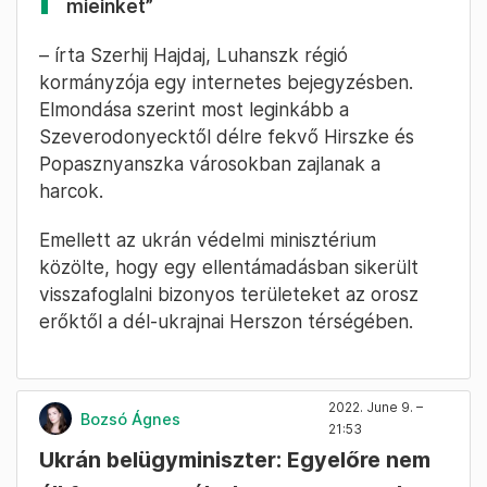
mieinket”
– írta Szerhij Hajdaj, Luhanszk régió
kormányzója egy internetes bejegyzésben.
Elmondása szerint most leginkább a
Szeverodonyecktől délre fekvő Hirszke és
Popasznyanszka városokban zajlanak a
harcok.
Emellett az ukrán védelmi minisztérium
közölte, hogy egy ellentámadásban sikerült
visszafoglalni bizonyos területeket az orosz
erőktől a dél-ukrajnai Herszon térségében.
2022. June 9. –
Bozsó Ágnes
21:53
Ukrán belügyminiszter: Egyelőre nem