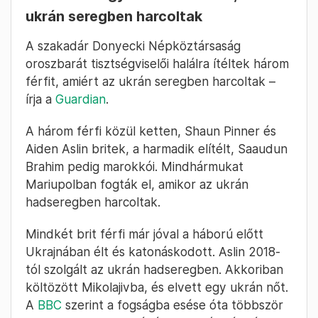
ukrán seregben harcoltak
A szakadár Donyecki Népköztársaság
oroszbarát tisztségviselői halálra ítéltek három
férfit, amiért az ukrán seregben harcoltak –
írja a
Guardian
.
A három férfi közül ketten, Shaun Pinner és
Aiden Aslin britek, a harmadik elítélt, Saaudun
Brahim pedig marokkói. Mindhármukat
Mariupolban fogták el, amikor az ukrán
hadseregben harcoltak.
Mindkét brit férfi már jóval a háború előtt
Ukrajnában élt és katonáskodott. Aslin 2018-
tól szolgált az ukrán hadseregben. Akkoriban
költözött Mikolajivba, és elvett egy ukrán nőt.
A
BBC
szerint a fogságba esése óta többször