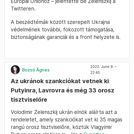
Európai Unióhoz – jelentette be Zelenszkij a
Twitteren.
A beszédtémák között szerepelt Ukrajna
védelmének további, fokozott támogatása,
biztonságának garanciái és a front helyzete is.
2022. June 9. –
Bozsó Ágnes
22:45
Az ukránok szankciókat vetnek ki
Putyinra, Lavrovra és még 33 orosz
tisztviselőre
Volodimir Zelenszkij ukrán elnök aláírta azt a
rendeletet, amely szankciókat vet ki 35 magas
rangú orosz tisztviselőre, köztük Vlagyimir