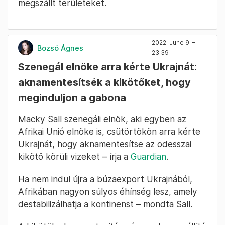
megszállt területeket.
2022. June 9. –
Bozsó Ágnes
23:39
Szenegál elnöke arra kérte Ukrajnát:
aknamentesítsék a kikötőket, hogy
meginduljon a gabona
Macky Sall szenegáli elnök, aki egyben az
Afrikai Unió elnöke is, csütörtökön arra kérte
Ukrajnát, hogy aknamentesítse az odesszai
kikötő körüli vizeket – írja a
Guardian
.
Ha nem indul újra a búzaexport Ukrajnából,
Afrikában nagyon súlyos éhínség lesz, amely
destabilizálhatja a kontinenst – mondta Sall.