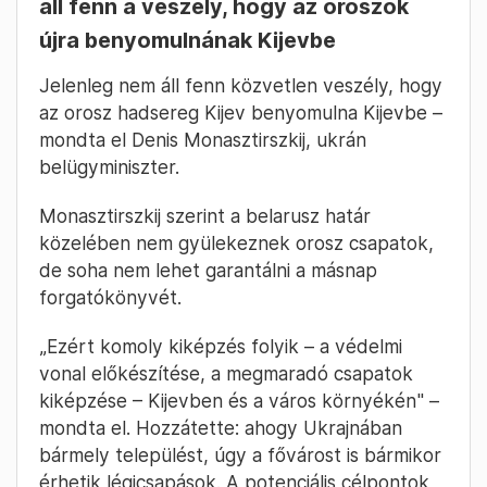
áll fenn a veszély, hogy az oroszok
újra benyomulnának Kijevbe
Jelenleg nem áll fenn közvetlen veszély, hogy
az orosz hadsereg Kijev benyomulna Kijevbe –
mondta el Denis Monasztirszkij, ukrán
belügyminiszter.
Monasztirszkij szerint a belarusz határ
közelében nem gyülekeznek orosz csapatok,
de soha nem lehet garantálni a másnap
forgatókönyvét.
„Ezért komoly kiképzés folyik – a védelmi
vonal előkészítése, a megmaradó csapatok
kiképzése – Kijevben és a város környékén" –
mondta el. Hozzátette: ahogy Ukrajnában
bármely települést, úgy a fővárost is bármikor
érhetik légicsapások. A potenciális célpontok