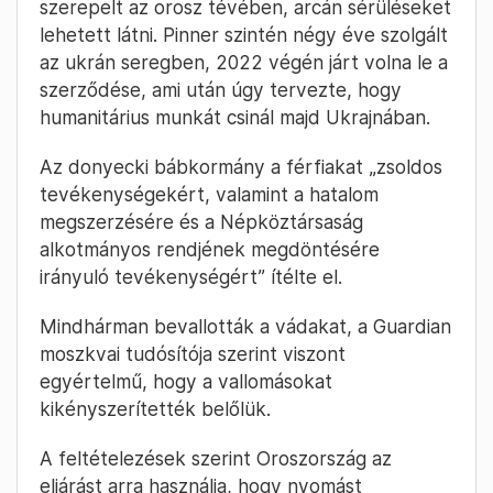
szerepelt az orosz tévében, arcán sérüléseket
lehetett látni. Pinner szintén négy éve szolgált
az ukrán seregben, 2022 végén járt volna le a
szerződése, ami után úgy tervezte, hogy
humanitárius munkát csinál majd Ukrajnában.
Az donyecki bábkormány a férfiakat „zsoldos
tevékenységekért, valamint a hatalom
megszerzésére és a Népköztársaság
alkotmányos rendjének megdöntésére
irányuló tevékenységért” ítélte el.
Mindhárman bevallották a vádakat, a Guardian
moszkvai tudósítója szerint viszont
egyértelmű, hogy a vallomásokat
kikényszerítették belőlük.
A feltételezések szerint Oroszország az
eljárást arra használja, hogy nyomást