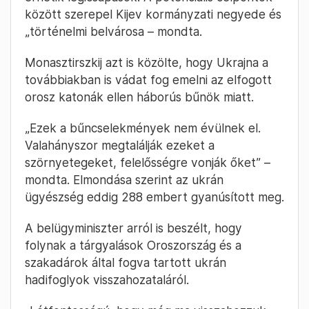
között szerepel Kijev kormányzati negyede és
„történelmi belvárosa – mondta.
Monasztirszkij azt is közölte, hogy Ukrajna a
továbbiakban is vádat fog emelni az elfogott
orosz katonák ellen háborús bűnök miatt.
„Ezek a bűncselekmények nem évülnek el.
Valahányszor megtalálják ezeket a
szörnyetegeket, felelősségre vonják őket” –
mondta. Elmondása szerint az ukrán
ügyészség eddig 288 embert gyanúsított meg.
A belügyminiszter arról is beszélt, hogy
folynak a tárgyalások Oroszország és a
szakadárok által fogva tartott ukrán
hadifoglyok visszahozataláról.