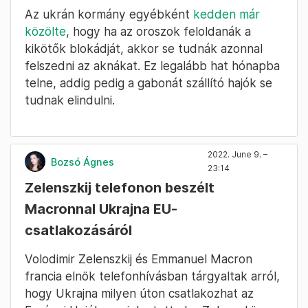
Az ukrán kormány egyébként
kedden már
közölte
, hogy ha az oroszok feloldanák a
kikötők blokádját, akkor se tudnák azonnal
felszedni az aknákat. Ez legalább hat hónapba
telne, addig pedig a gabonát szállító hajók se
tudnak elindulni.
2022. June 9. –
Bozsó Ágnes
23:14
Zelenszkij telefonon beszélt
Macronnal Ukrajna EU-
csatlakozásáról
Volodimir Zelenszkij és Emmanuel Macron
francia elnök telefonhívásban tárgyaltak arról,
hogy Ukrajna milyen úton csatlakozhat az