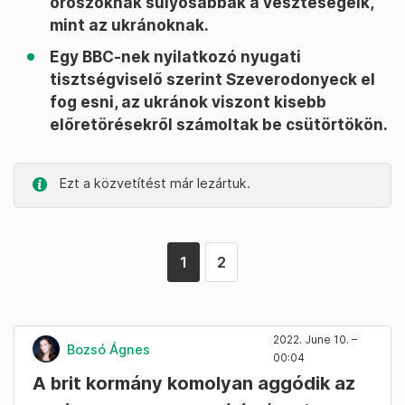
oroszoknak súlyosabbak a veszteségeik,
mint az ukránoknak.
Egy BBC-nek nyilatkozó nyugati
tisztségviselő szerint Szeverodonyeck el
fog esni, az ukránok viszont kisebb
előretörésekről számoltak be csütörtökön.
Ezt a közvetítést már lezártuk.
1
2
2022. June 10. –
Bozsó Ágnes
00:04
A brit kormány komolyan aggódik az