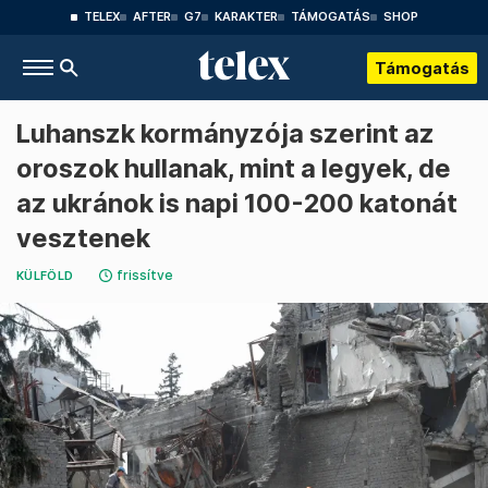
TELEX
AFTER
G7
KARAKTER
TÁMOGATÁS
SHOP
Támogatás
Luhanszk kormányzója szerint az
oroszok hullanak, mint a legyek, de
az ukránok is napi 100-200 katonát
vesztenek
frissítve
KÜLFÖLD