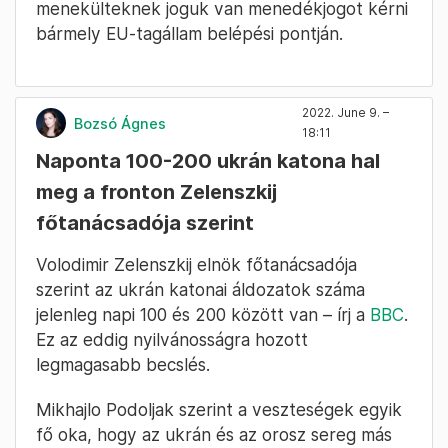
menekülteknek joguk van menedékjogot kérni
bármely EU-tagállam belépési pontján.
2022. June 9. –
Bozsó Ágnes
18:11
Naponta 100-200 ukrán katona hal
meg a fronton Zelenszkij
főtanácsadója szerint
Volodimir Zelenszkij elnök főtanácsadója
szerint az ukrán katonai áldozatok száma
jelenleg napi 100 és 200 között van – írj a
BBC
.
Ez az eddig nyilvánosságra hozott
legmagasabb becslés.
Mikhajlo Podoljak szerint a veszteségek egyik
fő oka, hogy az ukrán és az orosz sereg más