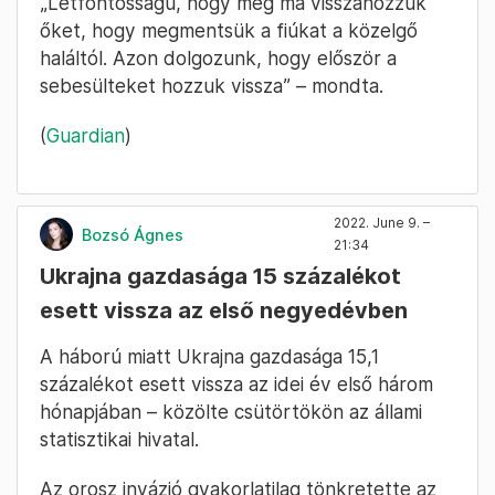
„Létfontosságú, hogy még ma visszahozzuk
őket, hogy megmentsük a fiúkat a közelgő
haláltól. Azon dolgozunk, hogy először a
sebesülteket hozzuk vissza” – mondta.
(
Guardian
)
2022. June 9. –
Bozsó Ágnes
21:34
Ukrajna gazdasága 15 százalékot
esett vissza az első negyedévben
A háború miatt Ukrajna gazdasága 15,1
százalékot esett vissza az idei év első három
hónapjában – közölte csütörtökön az állami
statisztikai hivatal.
Az orosz invázió gyakorlatilag tönkretette az