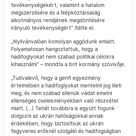
tevékenységekért, valamint a hatalom
megszerzésére és a Népköztársaság
alkotmányos rendjének megdöntésére
irányuló tevékenységért” ítélte el.
„Nyilvánvalóan komolyan aggódunk emiatt.
Folyamatosan hangoztattuk, hogy a
hadifoglyokat nem szabad politikai célokra
kihasználni” – mondta a brit kormány szóvivője.
„Tudvalevő, hogy a genfi ​​egyezmény
értelmében a hadifoglyokat mentelmi jog illeti
meg, és nem szabad ellenük vádat emelni
ellenséges cselekményekben való részvétel
miatt. (…) Tehát továbbra is együtt fogunk
dolgozni az ukrán hatóságokkal annak
érdekében, hogy biztosítsuk az ukrán
fegyveres erőknél szolgáló és hadifogságban