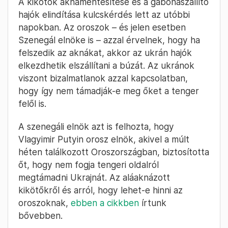
A kikötők aknamentesítése és a gabonaszállító
hajók elindítása kulcskérdés lett az utóbbi
napokban. Az oroszok – és jelen esetben
Szenegál elnöke is – azzal érvelnek, hogy ha
felszedik az aknákat, akkor az ukrán hajók
elkezdhetik elszállítani a búzát. Az ukránok
viszont bizalmatlanok azzal kapcsolatban,
hogy így nem támadják-e meg őket a tenger
felől is.
A szenegáli elnök azt is felhozta, hogy
Vlagyimir Putyin orosz elnök, akivel a múlt
héten találkozott Oroszországban, biztosította
őt, hogy nem fogja tengeri oldalról
megtámadni Ukrajnát. Az aláaknázott
kikötőkről és arról, hogy lehet-e hinni az
oroszoknak,
ebben a cikkben
írtunk
bővebben.