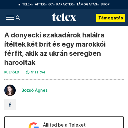
TELEX
AFTER
G7
KARAKTER
TÁMOGATÁS
SHOP
Támogatás
A donyecki szakadárok halálra
ítéltek két brit és egy marokkói
férfit, akik az ukrán seregben
harcoltak
frissítve
KÜLFÖLD
Bozsó Ágnes
Állítsd be a Telexet