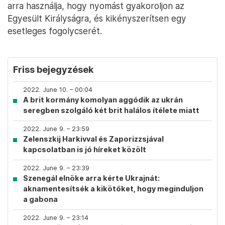
arra használja, hogy nyomást gyakoroljon az
Egyesült Királyságra, és kikényszerítsen egy
esetleges fogolycserét.
Friss bejegyzések
2022. June 10. – 00:04
A brit kormány komolyan aggódik az ukrán
seregben szolgáló két brit halálos ítélete miatt
2022. June 9. – 23:59
Zelenszkij Harkivval és Zaporizzsjával
kapcsolatban is jó híreket közölt
2022. June 9. – 23:39
Szenegál elnöke arra kérte Ukrajnát:
aknamentesítsék a kikötőket, hogy meginduljon
a gabona
2022. June 9. – 23:14