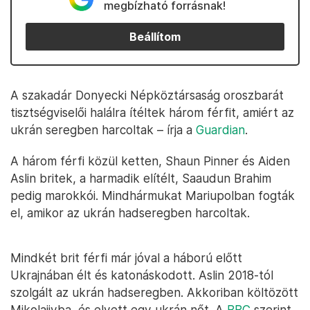
megbízható forrásnak!
Beállítom
A szakadár Donyecki Népköztársaság oroszbarát
tisztségviselői halálra ítéltek három férfit, amiért az
ukrán seregben harcoltak – írja a
Guardian
.
A három férfi közül ketten, Shaun Pinner és Aiden
Aslin britek, a harmadik elítélt, Saaudun Brahim
pedig marokkói. Mindhármukat Mariupolban fogták
el, amikor az ukrán hadseregben harcoltak.
Mindkét brit férfi már jóval a háború előtt
Ukrajnában élt és katonáskodott. Aslin 2018-tól
szolgált az ukrán hadseregben. Akkoriban költözött
Mikolajivba, és elvett egy ukrán nőt. A
BBC
szerint