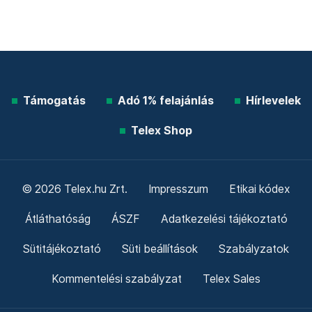
Támogatás
Adó 1% felajánlás
Hírlevelek
Telex Shop
© 2026 Telex.hu Zrt.
Impresszum
Etikai kódex
Átláthatóság
ÁSZF
Adatkezelési tájékoztató
Sütitájékoztató
Süti beállítások
Szabályzatok
Kommentelési szabályzat
Telex Sales