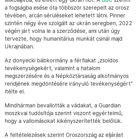
a fogságba esése óta többször szerepelt az orosz
tévében, arcán sérüléseket lehetett látni. Pinner
szintén négy éve szolgált az ukrán seregben, 2022
végén járt volna le a szerződése, ami után úgy
tervezte, hogy humanitárius munkát csinál majd
Ukrajnában.
Az donyecki bábkormány a férfiakat „zsoldos
tevékenységekért, valamint a hatalom
megszerzésére és a Népköztársaság alkotmányos
rendjének megdöntésére irányuló tevékenységért”
ítélte el.
Mindhárman bevallották a vádakat, a Guardian
moszkvai tudósítója szerint viszont egyértelmű,
hogy a vallomásokat kikényszerítették belőlük.
A feltételezések szerint Oroszország az eljárást