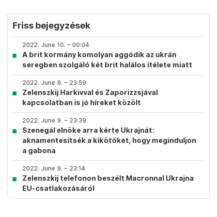
Friss bejegyzések
2022. June 10. – 00:04
A brit kormány komolyan aggódik az ukrán
seregben szolgáló két brit halálos ítélete miatt
2022. June 9. – 23:59
Zelenszkij Harkivval és Zaporizzsjával
kapcsolatban is jó híreket közölt
2022. June 9. – 23:39
Szenegál elnöke arra kérte Ukrajnát:
aknamentesítsék a kikötőket, hogy meginduljon
a gabona
2022. June 9. – 23:14
Zelenszkij telefonon beszélt Macronnal Ukrajna
EU-csatlakozásáról