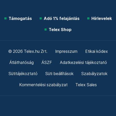
Támogatás
Adó 1% felajánlás
Hírlevelek
Telex Shop
© 2026 Telex.hu Zrt.
Impresszum
Etikai kódex
Átláthatóság
ÁSZF
Adatkezelési tájékoztató
Sütitájékoztató
Süti beállítások
Szabályzatok
Kommentelési szabályzat
Telex Sales