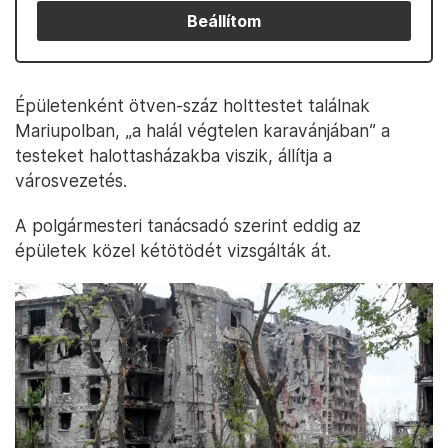
Beállítom
Épületenként ötven-száz holttestet találnak
Mariupolban, „a halál végtelen karavánjában” a
testeket halottasházakba viszik, állítja a
városvezetés.
A polgármesteri tanácsadó szerint eddig az
épületek közel kétötödét vizsgálták át.