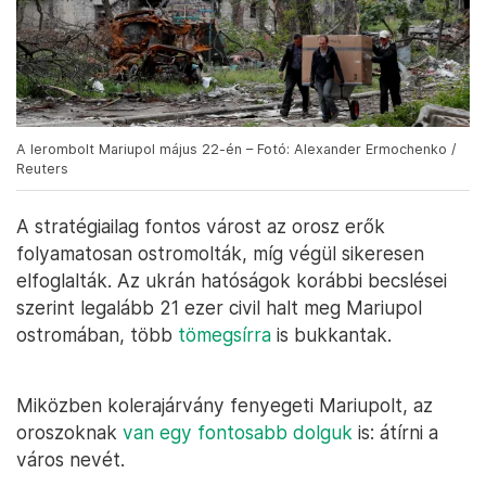
A lerombolt Mariupol május 22-én – Fotó: Alexander Ermochenko /
Reuters
A stratégiailag fontos várost az orosz erők
folyamatosan ostromolták, míg végül sikeresen
elfoglalták. Az ukrán hatóságok korábbi becslései
szerint legalább 21 ezer civil halt meg Mariupol
ostromában, több
tömegsírra
is bukkantak.
Miközben kolerajárvány fenyegeti Mariupolt, az
oroszoknak
van egy fontosabb dolguk
is: átírni a
város nevét.