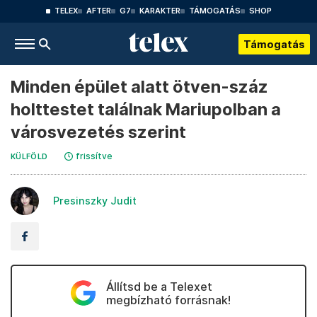
TELEX
AFTER
G7
KARAKTER
TÁMOGATÁS
SHOP
Támogatás
Minden épület alatt ötven-száz
holttestet találnak Mariupolban a
városvezetés szerint
frissítve
KÜLFÖLD
Presinszky Judit
Állítsd be a Telexet
megbízható forrásnak!