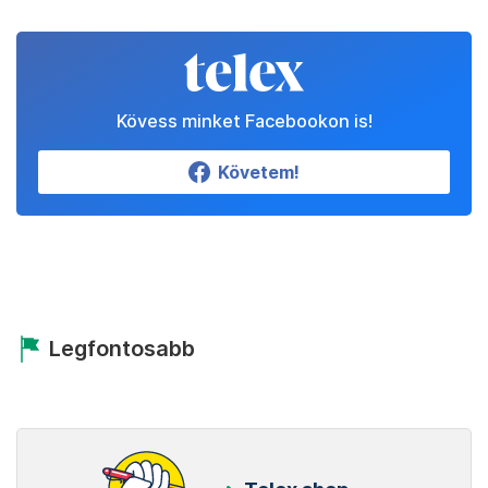
Kövess minket Facebookon is!
Követem!
Legfontosabb