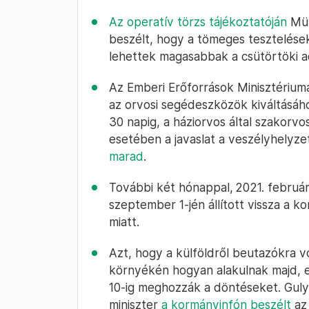
Az operatív törzs tájékoztatóján
Müll
beszélt, hogy a tömeges tesztelések
lehettek magasabbak a csütörtöki a
Az Emberi Erőforrások Minisztérium
az orvosi segédeszközök kiváltásáh
30 napig, a háziorvos által szakorvo
esetében a javaslat a veszélyhelyz
marad
.
További két hónappal, 2021. február
szeptember 1-jén állított vissza a k
miatt.
Azt, hogy a külföldről beutazókra 
környékén hogyan alakulnak majd, 
10-ig meghozzák a döntéseket. Guly
miniszter
a kormányinfón beszélt
az 