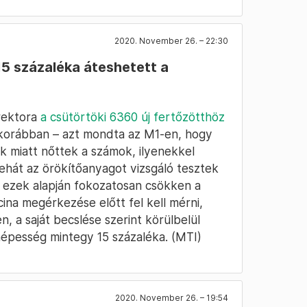
2020. November 26. – 22:30
15 százaléka áteshetett a
rektora
a csütörtöki 6360 új fertőzötthöz
 korábban – azt mondta az M1-en, hogy
k miatt nőttek a számok, ilyenekkel
 tehát az örökítőanyagot vizsgáló tesztek
 ezek alapján fokozatosan csökken a
cina megérkezése előtt fel kell mérni,
, a saját becslése szerint körülbelül
 népesség mintegy 15 százaléka. (MTI)
2020. November 26. – 19:54