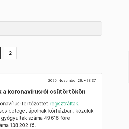
2
2020. November 26. – 23:37
k a koronavírusról csütörtökön
onavírus-fertőzöttet
regisztráltak
,
usos beteget ápolnak kórházban, közülük
 gyógyultak száma 49 616 főre
áma 138 202 fő.