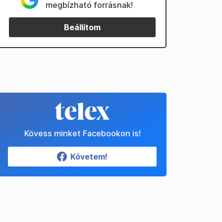
megbízható forrásnak!
Beállítom
Kövess minket Facebookon is!
Követem!