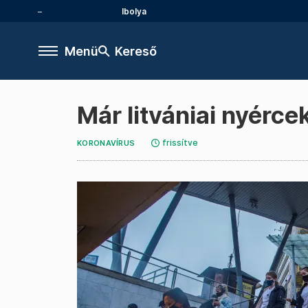
Ibolya
Menü
Kereső
Már litvániai nyérce
frissítve
KORONAVÍRUS