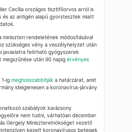
er Cecília országos tisztifőorvos arról is
 és az antigén alapú gyorstesztek miatt
datok.
a miniszteri rendeletének módosításával
oz szükséges vény a veszélyhelyzet után
si javaslatra felírható gyógyszerek
et megszűnése után 90 napig
érvényes
 1-ig
meghosszabbítják
a határzárat, amit
ormány ideiglenesen a koronavírus-járvány
vonatkozó szabályok karácsony
egyelőre nem tudni, várhatóan december
ás Gergely Miniszterelnökséget vezető
intenzíven kezelt koronavírusos betegek