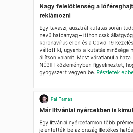
Nagy felelőtlenség a lóféreghaj
reklámozni
Egy tavaszi, ausztrál kutatás során tud
nevű hatóanyag – itthon csak állatgyó
koronavírus ellen és a Covid-19 kezel
váltott ki, ugyanis a kutatás minősége 
állítson valamit. Most váratlanul a haza
NÉBIH közleményben figyelmeztet, ho
gyógyszert vegyen be.
Részletek ebb
Pál Tamás
Már litvániai nyércekben is kimu
Egy litvániai nyércefarmon több prémes 
jelentették be az ország illetékes ható