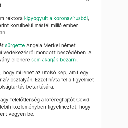
t.
em rektora
kigyógyult a koronavírusból
,
rint körülbelül másfél millió ember
an.
sét
sürgette
Angela Merkel német
leni védekezésről mondott beszédében. A
rvány ellenére
sem akarják bezárni
.
a
, hogy mi lehet az utolsó kép, amit egy
zív osztályán. Ezzel hívta fel a figyelmet
olságtartás betartására.
nagy felelőtlenség a lóféreghajtót Covid
 Nébih közleményben figyelmeztet, hogy
ert vegyen be.