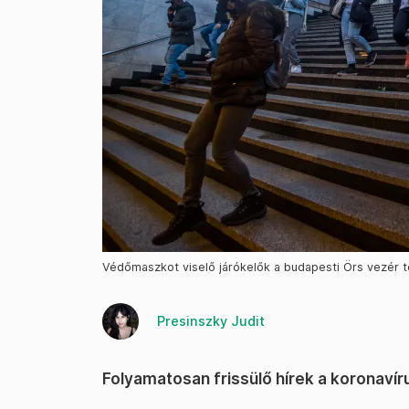
Védőmaszkot viselő járókelők a budapesti Örs vezér t
Presinszky Judit
Folyamatosan frissülő hírek a koronavír