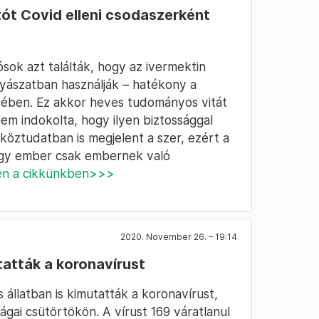
tót Covid elleni csodaszerként
ósok azt találták, hogy az ivermektin
gyászatban használják – hatékony a
ésében. Ez akkor heves tudományos vitát
nem indokolta, hogy ilyen biztossággal
i köztudatban is megjelent a szer, ezért a
gy ember csak embernek való
en a cikkünkben>>>
2020. November 26. – 19:14
tatták a koronavírust
állatban is kimutatták a koronavírust,
ságai csütörtökön. A vírust 169 váratlanul