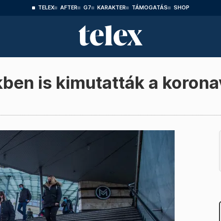
TELEX
AFTER
G7
KARAKTER
TÁMOGATÁS
SHOP
kben is kimutatták a korona