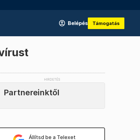
Belépés
Támogatás
vírust
Partnereinktől
Állítsd be a Telexet