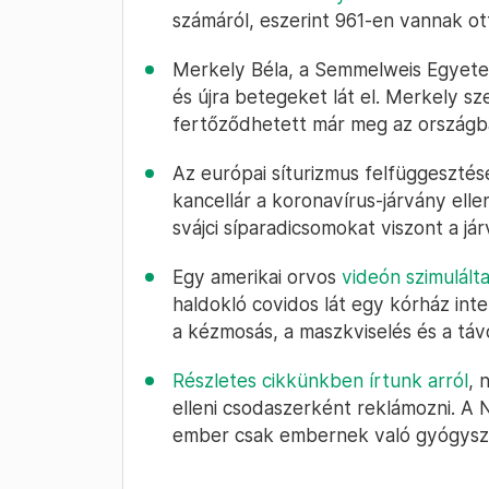
számáról, eszerint 961-en vannak ot
Merkely Béla, a Semmelweis Egyet
és újra betegeket lát el. Merkely sze
fertőződhetett már meg az országb
Az európai síturizmus felfüggeszté
kancellár a koronavírus-járvány el
svájci síparadicsomokat viszont a já
Egy amerikai orvos
videón szimulált
haldokló covidos lát egy kórház inten
a kézmosás, a maszkviselés és a táv
Részletes cikkünkben írtunk arról
, 
elleni csodaszerként reklámozni. A
ember csak embernek való gyógysz