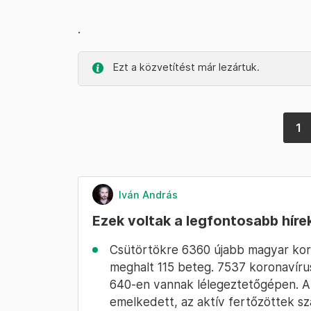
.
Ezt a közvetítést már lezártuk.
1
Iván András
Ezek voltak a legfontosabb híre
Csütörtökre 6360 újabb magyar kor
meghalt 115 beteg. 7537 koronavír
640-en vannak lélegeztetőgépen. A
emelkedett, az aktív fertőzöttek sz