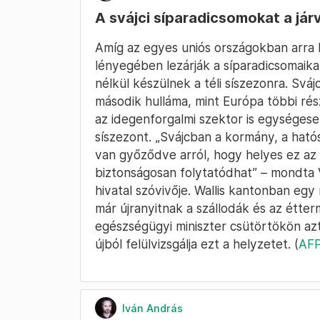
A svájci síparadicsomokat a jár
Amíg az egyes uniós országokban arra 
lényegében lezárják a síparadicsomaik
nélkül készülnek a téli síszezonra. Svá
második hulláma, mint Európa többi rés
az idegenforgalmi szektor is egységesen
síszezont. „Svájcban a kormány, a hat
van győződve arról, hogy helyes ez az i
biztonságosan folytatódhat” – mondta V
hivatal szóvivője. Wallis kantonban eg
már újranyitnak a szállodák és az étte
egészségügyi miniszter csütörtökön az
újból felülvizsgálja ezt a helyzetet. (
AF
Iván András