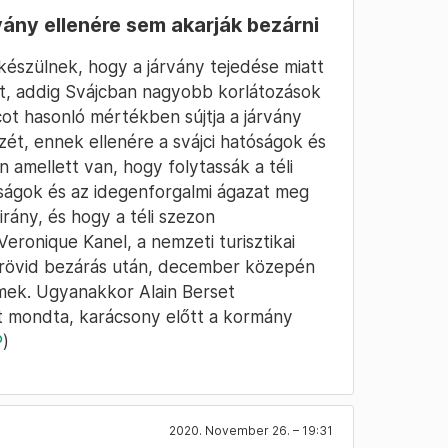
vány ellenére sem akarják bezárni
készülnek, hogy a járvány tejedése miatt
at, addig Svájcban nagyobb korlátozások
jcot hasonló mértékben sújtja a járvány
zét, ennek ellenére a svájci hatóságok és
 amellett van, hogy folytassák a téli
óságok és az idegenforgalmi ágazat meg
rány, és hogy a téli szezon
eronique Kanel, a nemzeti turisztikai
y rövid bezárás után, december közepén
rmek. Ugyanakkor Alain Berset
t mondta, karácsony előtt a kormány
P
)
2020. November 26. – 19:31