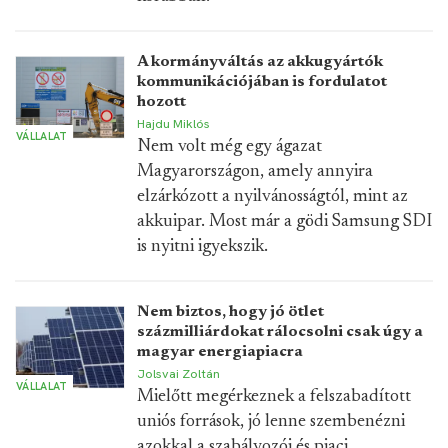
A kormányváltás az akkugyártók
kommunikációjában is fordulatot
hozott
Hajdu Miklós
VÁLLALAT
Nem volt még egy ágazat
Magyarországon, amely annyira
elzárkózott a nyilvánosságtól, mint az
akkuipar. Most már a gödi Samsung SDI
is nyitni igyekszik.
Nem biztos, hogy jó ötlet
százmilliárdokat rálocsolni csak úgy a
magyar energiapiacra
Jolsvai Zoltán
VÁLLALAT
Mielőtt megérkeznek a felszabadított
uniós források, jó lenne szembenézni
azokkal a szabályozói és piaci