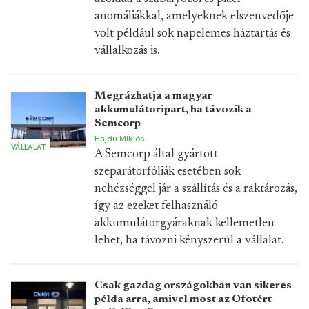
anomáliákkal, amelyeknek elszenvedője
volt például sok napelemes háztartás és
vállalkozás is.
Megrázhatja a magyar
akkumulátoripart, ha távozik a
Semcorp
Hajdu Miklós
VÁLLALAT
A Semcorp által gyártott
szeparátorfóliák esetében sok
nehézséggel jár a szállítás és a raktározás,
így az ezeket felhasználó
akkumulátorgyáraknak kellemetlen
lehet, ha távozni kényszerül a vállalat.
Csak gazdag országokban van sikeres
példa arra, amivel most az Ofotért