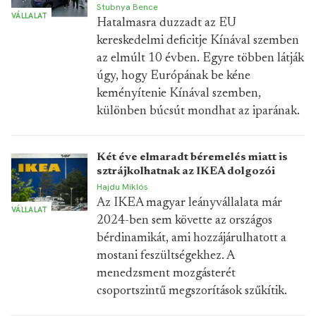
Stubnya Bence
VÁLLALAT
Hatalmasra duzzadt az EU
kereskedelmi deficitje Kínával szemben
az elmúlt 10 évben. Egyre többen látják
úgy, hogy Európának be kéne
keményítenie Kínával szemben,
különben búcsút mondhat az iparának.
Két éve elmaradt béremelés miatt is
sztrájkolhatnak az IKEA dolgozói
Hajdu Miklós
Az IKEA magyar leányvállalata már
VÁLLALAT
2024-ben sem követte az országos
bérdinamikát, ami hozzájárulhatott a
mostani feszültségekhez. A
menedzsment mozgásterét
csoportszintű megszorítások szűkítik.