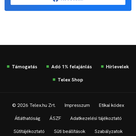
Támogatás
Adó 1% felajánlás
Hírlevelek
Telex Shop
© 2026 Telex.hu Zrt.
Impresszum
Etikai kódex
Átláthatóság
ÁSZF
Adatkezelési tájékoztató
Sütitájékoztató
Süti beállítások
Szabályzatok