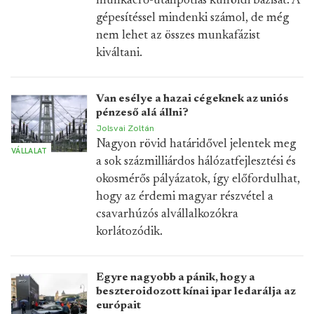
munkaerő-utánpótlás külföldi bázisát. A
gépesítéssel mindenki számol, de még
nem lehet az összes munkafázist
kiváltani.
Van esélye a hazai cégeknek az uniós
pénzeső alá állni?
Jolsvai Zoltán
Nagyon rövid határidővel jelentek meg
VÁLLALAT
a sok százmilliárdos hálózatfejlesztési és
okosmérős pályázatok, így előfordulhat,
hogy az érdemi magyar részvétel a
csavarhúzós alvállalkozókra
korlátozódik.
Egyre nagyobb a pánik, hogy a
beszteroidozott kínai ipar ledarálja az
európait