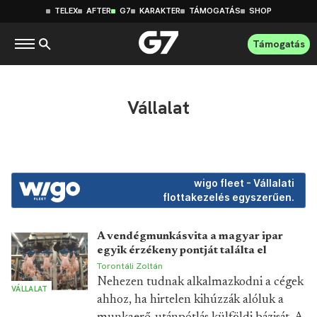
TELEX
AFTER
G7
KARAKTER
TÁMOGATÁS
SHOP
Támogatás
Vállalat
wigo fleet - Vállalati
flottakezelés egyszerűen.
A vendégmunkásvita a magyar ipar
egyik érzékeny pontját találta el
Torontáli Zoltán
Nehezen tudnak alkalmazkodni a cégek
VÁLLALAT
ahhoz, ha hirtelen kihúzzák alóluk a