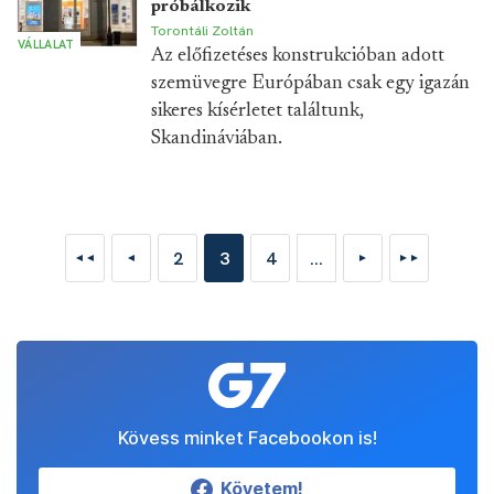
próbálkozik
Torontáli Zoltán
VÁLLALAT
Az előfizetéses konstrukcióban adott
szemüvegre Európában csak egy igazán
sikeres kísérletet találtunk,
Skandináviában.
2
3
4
...
◄◄
◄
►
►►
Kövess minket Facebookon is!
Követem!