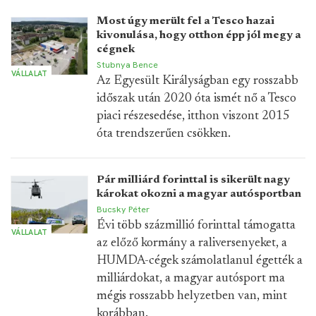
Most úgy merült fel a Tesco hazai
kivonulása, hogy otthon épp jól megy a
cégnek
Stubnya Bence
VÁLLALAT
Az Egyesült Királyságban egy rosszabb
időszak után 2020 óta ismét nő a Tesco
piaci részesedése, itthon viszont 2015
óta trendszerűen csökken.
Pár milliárd forinttal is sikerült nagy
károkat okozni a magyar autósportban
Bucsky Péter
Évi több százmillió forinttal támogatta
VÁLLALAT
az előző kormány a raliversenyeket, a
HUMDA-cégek számolatlanul égették a
milliárdokat, a magyar autósport ma
mégis rosszabb helyzetben van, mint
korábban.