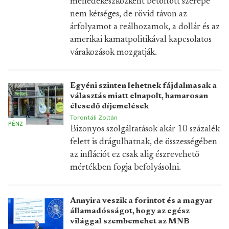
menedékeszközként betöltött szerepe
nem kétséges, de rövid távon az
árfolyamot a reálhozamok, a dollár és az
amerikai kamatpolitikával kapcsolatos
várakozások mozgatják.
Egyéni szinten lehetnek fájdalmasak a
választás miatt elnapolt, hamarosan
élesedő díjemelések
Torontáli Zoltán
PÉNZ
Bizonyos szolgáltatások akár 10 százalék
felett is drágulhatnak, de összességében
az inflációt ez csak alig észrevehető
mértékben fogja befolyásolni.
Annyira veszik a forintot és a magyar
államadósságot, hogy az egész
világgal szembemehet az MNB