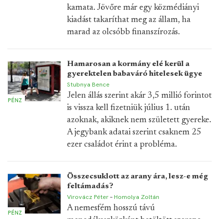
kamata. Jövőre már egy közmédiányi
kiadást takaríthat meg az állam, ha
marad az olcsóbb finanszírozás.
Hamarosan a kormány elé kerül a
gyerektelen babaváró hitelesek ügye
Stubnya Bence
Jelen állás szerint akár 3,5 millió forintot
PÉNZ
is vissza kell fizetniük július 1. után
azoknak, akiknek nem született gyereke.
A jegybank adatai szerint csaknem 25
ezer családot érint a probléma.
Összecsuklott az arany ára, lesz-e még
feltámadás?
Virovácz Péter
–
Homolya Zoltán
A nemesfém hosszú távú
PÉNZ