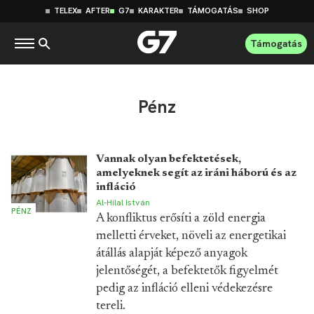
TELEX
AFTER
G7
KARAKTER
TÁMOGATÁS
SHOP
Támogatás
Pénz
Vannak olyan befektetések,
amelyeknek segít az iráni háború és az
infláció
Al-Hilal István
PÉNZ
A konfliktus erősíti a zöld energia
melletti érveket, növeli az energetikai
átállás alapját képező anyagok
jelentőségét, a befektetők figyelmét
pedig az infláció elleni védekezésre
tereli.