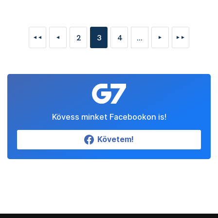
2
3
4
...
◄◄
◄
►
►►
Kövess minket Facebookon is!
Követem!