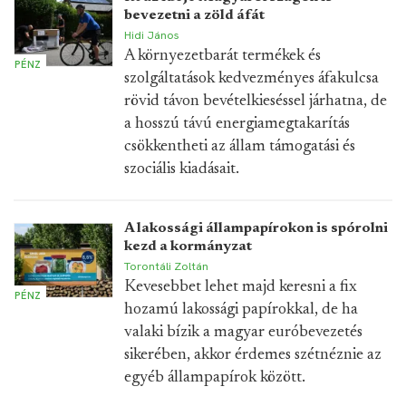
bevezetni a zöld áfát
Hidi János
A környezetbarát termékek és
PÉNZ
szolgáltatások kedvezményes áfakulcsa
rövid távon bevételkieséssel járhatna, de
a hosszú távú energiamegtakarítás
csökkentheti az állam támogatási és
szociális kiadásait.
A lakossági állampapírokon is spórolni
kezd a kormányzat
Torontáli Zoltán
Kevesebbet lehet majd keresni a fix
PÉNZ
hozamú lakossági papírokkal, de ha
valaki bízik a magyar euróbevezetés
sikerében, akkor érdemes szétnéznie az
egyéb állampapírok között.