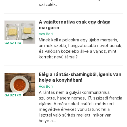
százalék.
A vajalternatíva csak egy drága
margarin
Ács Bori
Minek kell a polcokra egy újabb margarin,
GASZTRO
aminek szebb, hangzatosabb nevet adnak,
és valóban közelebb áll-e a vajhoz, mint
korrekt nevű társai?
Elég a rántás-shamingből, igenis van
helye a konyhában!
Ács Bori
A rántás nem a gulyáskommunizmus
GASZTRO
szülötte, hanem nemes, 17. századi francia
eljárás. A mára sokat csúfolt módszert
megvédve érveket vonultatunk fel a
liszttel való sűrítés mellett: mikor van
helye a...