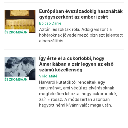
Európában évszázadokig használták
gyógyszerként az emberi zsírt
Bolcsó Dániel
Aztán leszoktak róla. Addig viszont a
ÉSZKOMBÁJN
hóhéroknak jövedelmező bizniszt jelentett
a beszállítás.
Így érte el a cukorlobbi, hogy
Amerikában a zsír legyen az első
számú közellenség
Világi Máté
ÉSZKOMBÁJN
Harvardi kutatóktól rendeltek egy
tanulmányt, ami végül az elvárásoknak
megfelelően kihozta, hogy cukor = oké,
zsír = rossz. A módszertan azonban
hagyott némi kívánnivalót maga után.