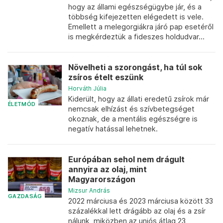
hogy az állami egészségügybe jár, és a
többség kifejezetten elégedett is vele.
Emellett a melegorgiákra járó pap esetéről
is megkérdeztük a fideszes holdudvar...
Növelheti a szorongást, ha túl sok
zsíros ételt eszünk
Horváth Júlia
Kiderült, hogy az állati eredetű zsírok már
ÉLETMÓD
nemcsak elhízást és szívbetegséget
okoznak, de a mentális egészségre is
negatív hatással lehetnek.
Európában sehol nem drágult
annyira az olaj, mint
Magyarországon
Mizsur András
GAZDASÁG
2022 márciusa és 2023 márciusa között 33
százalékkal lett drágább az olaj és a zsír
nálunk, miközben az uniós átlag 23