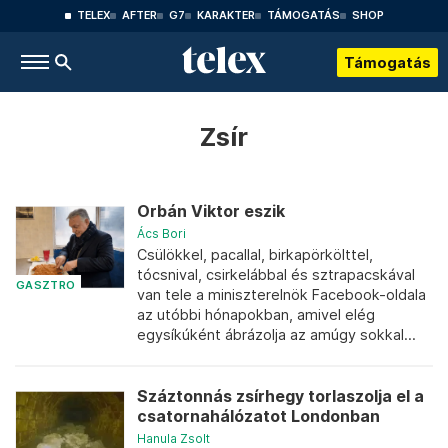
TELEX
AFTER
G7
KARAKTER
TÁMOGATÁS
SHOP
Támogatás
Zsír
Orbán Viktor eszik
Ács Bori
Csülökkel, pacallal, birkapörkölttel,
tócsnival, csirkelábbal és sztrapacskával
GASZTRO
van tele a miniszterelnök Facebook-oldala
az utóbbi hónapokban, amivel elég
egysíkúként ábrázolja az amúgy sokkal...
Száztonnás zsírhegy torlaszolja el a
csatornahálózatot Londonban
Hanula Zsolt