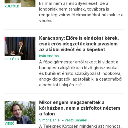
Ez már nem az első ilyen eset, de a
KÜLFÖLD
londoniak nem tanulnak, továbbra is
rengeteg zsíros ételmaradékot húznak le a
vécén.
Karácsony: Előre is elnézést kérek,
csak erős idegzetűeknek javaslom
az alábbi videót és a képeket
Iván András
BELFÖLD
A főpolgármester arról rakott ki videót a
budapesti aluljárókban lévő gíroszosokat
és büféket érintő szabályozást indokolva,
ahogy dolgozók lapátolják ki a csatornából
a beöntött olaj és zsír...
Mikor engem megszereltek a
kórházban, nem a zsírfoltot néztem
a falon
Simor Dániel
–
Vészi Sámuel
VIDEÓ
A Telexnek Kötcsén mindenki azt mondta,