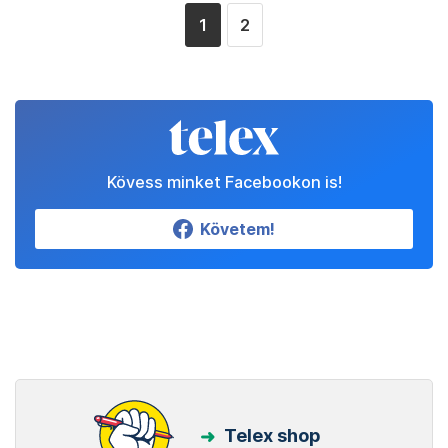
1
2
Kövess minket Facebookon is!
Követem!
Telex shop