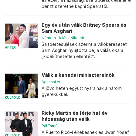
és ezért a házassági szerződésük ellenére
pénzt szeretne kapni Spearstől.
Egy év után válik Britney Spears és
Sam Asghari
Németh-Halász Nikolett
Sajtóértesülések szerint a válókeresetet
AFTER
Sam Asghari nyújtotta be, a válás oka a
„kibékíthetetlen ellentét”.
Válik a kanadai miniszterelnök
Ághassi Attila
A jövő héten együtt nyaralnak a három
gyerekükkel.
KÜLFÖLD
Ricky Martin és férje hat év
házasság után válik
Pál Tamás
A Puerto Ricó-i énekesnek és Jwan Yosef
KÜLFÖLD