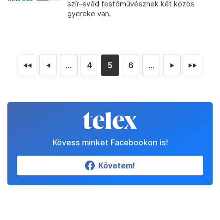
szír–svéd festőművésznek két közös
gyereke van.
...
4
5
6
...
◄◄
◄
►
►►
Kövess minket Facebookon is!
Követem!