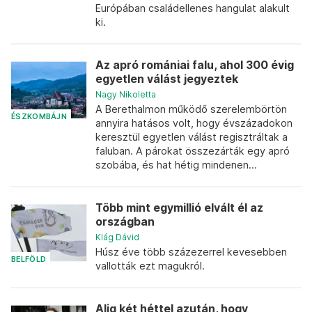
Európában családellenes hangulat alakult
ki.
Az apró romániai falu, ahol 300 évig
egyetlen válást jegyeztek
Nagy Nikoletta
A Berethalmon működő szerelembörtön
ÉSZKOMBÁJN
annyira hatásos volt, hogy évszázadokon
keresztül egyetlen válást regisztráltak a
faluban. A párokat összezárták egy apró
szobába, és hat hétig mindenen...
Több mint egymillió elvált él az
országban
Klág Dávid
Húsz éve több százezerrel kevesebben
BELFÖLD
vallották ezt magukról.
Alig két héttel azután, hogy