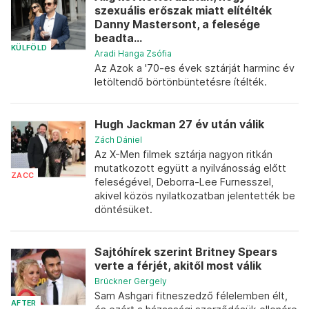
szexuális erőszak miatt elítélték
Danny Mastersont, a felesége
beadta...
KÜLFÖLD
Aradi Hanga Zsófia
Az Azok a '70-es évek sztárját harminc év
letöltendő börtönbüntetésre ítélték.
Hugh Jackman 27 év után válik
Zách Dániel
Az X-Men filmek sztárja nagyon ritkán
mutatkozott együtt a nyilvánosság előtt
ZACC
feleségével, Deborra-Lee Furnesszel,
akivel közös nyilatkozatban jelentették be
döntésüket.
Sajtóhírek szerint Britney Spears
verte a férjét, akitől most válik
Brückner Gergely
Sam Ashgari fitneszedző félelemben élt,
AFTER