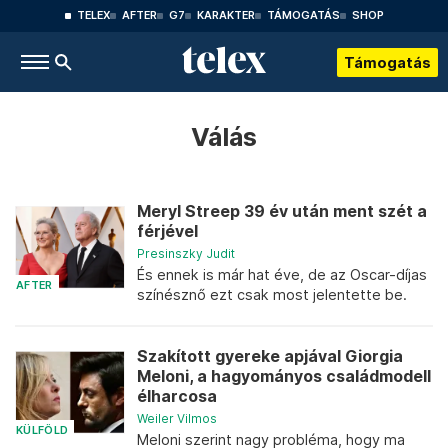
TELEX
AFTER
G7
KARAKTER
TÁMOGATÁS
SHOP
Támogatás
Válás
Meryl Streep 39 év után ment szét a
férjével
Presinszky Judit
És ennek is már hat éve, de az Oscar-díjas
AFTER
színésznő ezt csak most jelentette be.
Szakított gyereke apjával Giorgia
Meloni, a hagyományos családmodell
élharcosa
Weiler Vilmos
KÜLFÖLD
Meloni szerint nagy probléma, hogy ma