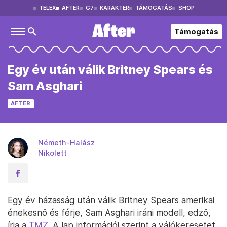
TELEX
AFTER
G7
KARAKTER
TÁMOGATÁS
SHOP
Támogatás
Egy év után válik Britney Spears és
Sam Asghari
AFTER
Németh-Halász
Nikolett
Egy év házasság után válik Britney Spears amerikai
énekesnő és férje, Sam Asghari iráni modell, edző,
írja a
TMZ.
A lap információi szerint a válókeresetet