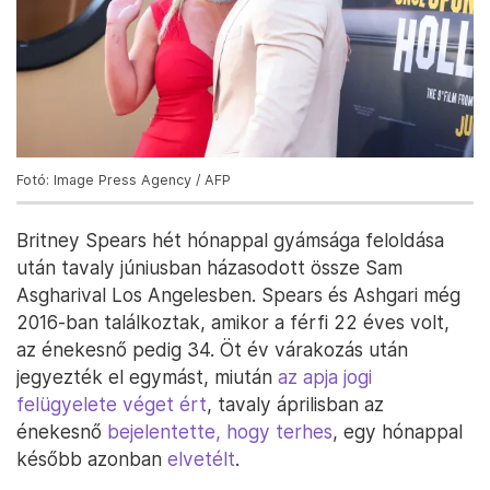
Fotó: Image Press Agency / AFP
Britney Spears hét hónappal gyámsága feloldása
után tavaly júniusban házasodott össze Sam
Asgharival Los Angelesben. Spears és Ashgari még
2016-ban találkoztak, amikor a férfi 22 éves volt,
az énekesnő pedig 34. Öt év várakozás után
jegyezték el egymást, miután
az apja jogi
felügyelete véget ért
, tavaly áprilisban az
énekesnő
bejelentette, hogy terhes
, egy hónappal
később azonban
elvetélt
.