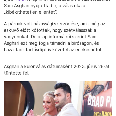
Sam Asghari nyújtotta be, a válás oka a
„kibékíthetetlen ellentét”.
A párnak volt házassági szerződése, amit még az
esküvő előtt kötöttek, hogy szétválasszák a
vagyonukat. De a lap információi szerint Sam
Asghari ezt meg fogja támadni a bíróságon, és
házastársi tartásdíjat is követel az énekesnőtől.
Asghari a különválás dátumaként 2023. július 28-át
tüntette fel.