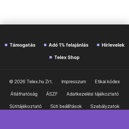
Támogatás
Adó 1% felajánlás
Hírlevelek
Telex Shop
© 2026 Telex.hu Zrt.
Impresszum
Etikai kódex
Átláthatóság
ÁSZF
Adatkezelési tájékoztató
Sütitájékoztató
Süti beállítások
Szabályzatok
Kommentelési szabályzat
Telex Sales