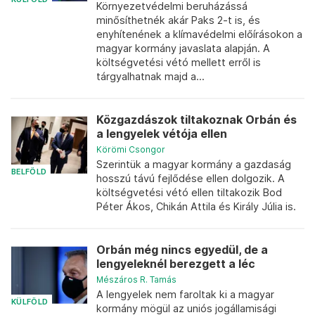
Környezetvédelmi beruházássá
minősíthetnék akár Paks 2-t is, és
enyhítenének a klímavédelmi előírásokon a
magyar kormány javaslata alapján. A
költségvetési vétó mellett erről is
tárgyalhatnak majd a...
Közgazdászok tiltakoznak Orbán és
a lengyelek vétója ellen
Körömi Csongor
Szerintük a magyar kormány a gazdaság
BELFÖLD
hosszú távú fejlődése ellen dolgozik. A
költségvetési vétó ellen tiltakozik Bod
Péter Ákos, Chikán Attila és Király Júlia is.
Orbán még nincs egyedül, de a
lengyeleknél berezgett a léc
Mészáros R. Tamás
A lengyelek nem faroltak ki a magyar
KÜLFÖLD
kormány mögül az uniós jogállamisági