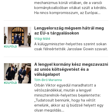
mechanizmus körüli vitában, de a varsói
kormánykoalícióban vitákat szült a kérdés.
Ha nincs kompromisszum, az Európai...
Lengyelország mégsem hátrál meg
az EU-s tárgyalásokon
Világi Máté
A külügyminiszter-helyettes szerint sokan
KÜLFÖLD
csak félreértették Jaroslaw Gowin szavait.
A lengyel kormány kész megszavazni
az uniós költségvetést és a
válságalapot
Tóth-Biró Marianna
KÜLFÖLD
Orbán Viktor egyedül maradhatott a
vétószándékkal, miután a lengyel
miniszterelnök-helyettes bejelentette:
„Tudatosult bennünk, hogy ha vétót
emelünk, akkor az új büdzsé helyett egy
olyan megoldás...