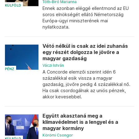
Tóth-Biró Marianna
KÜLFÖLD
Ennek azonban eléggé ellentmond az EU
soros elnökségét ellátó Németország
Európa-ügyi miniszterének mai
nyilatkozata.
Vétó nélkül is csak az idei zuhanás
egy részét dolgozza le jövőre a
magyar gazdaság
Váczi István
PÉNZ
A Concorde elemzői szerint idén 6
százalékkal esik vissza a magyar
gazdaság, jövőre pedig 4 százalékkal nő.
Ha csak csordogálnak az uniós pénzek,
akkor kevesebbel.
Együtt akasztaná meg a
klímavédelmet is a lengyel és a
magyar kormány
Körömi Csongor
KÜLFÖLD