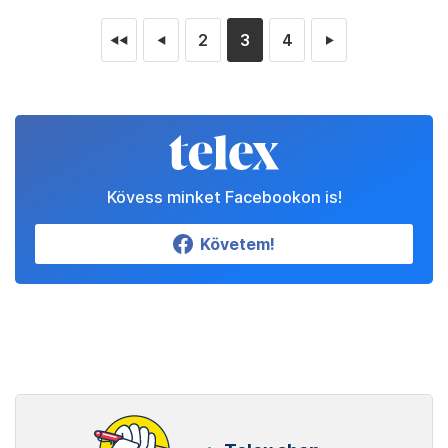
2
3
4
◄◄
◄
►
Kövess minket Facebookon is!
Követem!