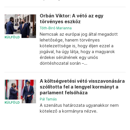
Orbán Viktor: A vétó az egy
törvényes eszköz
Tóth-Biró Marianna
Nemcsak az európai jog által megadott
KÜLFÖLD
lehetősége, hanem törvényes
kötelezettsége is, hogy éljen ezzel a
jogával, ha úgy látja, hogy a magyarok
érdekei sérülnének egy uniós
döntéshozatal során –...
A költségvetési vétó visszavonására
szólította fel a lengyel kormányt a
parlament felsőháza
Pál Tamás
KÜLFÖLD
A szenátus határozata ugyanakkor nem
kötelező a kormányra nézve.