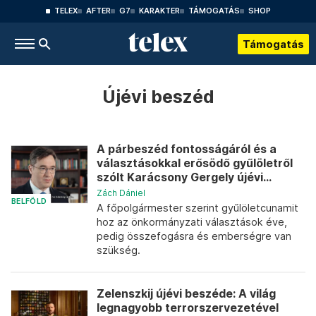
TELEX
AFTER
G7
KARAKTER
TÁMOGATÁS
SHOP
Támogatás
Újévi beszéd
A párbeszéd fontosságáról és a
választásokkal erősödő gyűlöletről
szólt Karácsony Gergely újévi...
Zách Dániel
BELFÖLD
A főpolgármester szerint gyűlöletcunamit
hoz az önkormányzati választások éve,
pedig összefogásra és emberségre van
szükség.
Zelenszkij újévi beszéde: A világ
legnagyobb terrorszervezetével