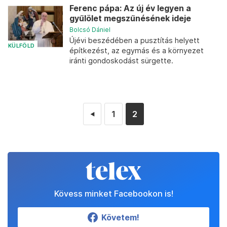
Ferenc pápa: Az új év legyen a
gyűlölet megszűnésének ideje
Bolcsó Dániel
Újévi beszédében a pusztítás helyett
KÜLFÖLD
építkezést, az egymás és a környezet
iránti gondoskodást sürgette.
1
2
◄
Kövess minket Facebookon is!
Követem!