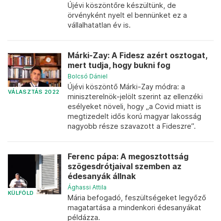
Újévi köszöntőre készültünk, de
örvényként nyelt el bennünket ez a
vállalhatatlan év is.
Márki-Zay: A Fidesz azért osztogat,
mert tudja, hogy bukni fog
Bolcsó Dániel
Újévi köszöntő Márki-Zay módra: a
VÁLASZTÁS 2022
miniszterelnök-jelölt szerint az ellenzéki
esélyeket növeli, hogy „a Covid miatt is
megtizedelt idős korú magyar lakosság
nagyobb része szavazott a Fideszre”.
Ferenc pápa: A megosztottság
szögesdrótjaival szemben az
édesanyák állnak
Ághassi Attila
KÜLFÖLD
Mária befogadó, feszültségeket legyőző
magatartása a mindenkori édesanyákat
példázza.