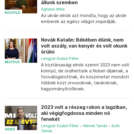
állunk szemben
Ághassi Attila
KÜLFÖLD
Az ukrán elnök azt mondta, hogy az ukrán
emberek az egész világot inspirálják.
Novák Katalin: Békében élünk, nem
volt aszály, van kenyér és volt okunk
örülni
Lengyel-Szabó Péter
BELFÖLD
A köztársasági elnök szerint 2023 nem volt
könnyű, de örülhettünk a Nobel-díjaknak, a
fociválogatottnak, és köszönetet mondott
többek közt orvosoknak, tanároknak,
hagyományőrzőknek.
2023 volt a részeg rokon a lagziban,
aki végigfogdossa minden nő
fenekét
Lengyel-Szabó Péter
–
Német Tamás
–
Szilli
VIDEÓ
Tamás