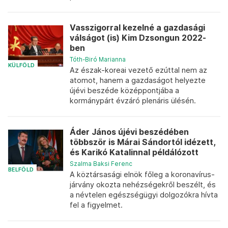
Vasszigorral kezelné a gazdasági
válságot (is) Kim Dzsongun 2022-
ben
Tóth-Biró Marianna
KÜLFÖLD
Az észak-koreai vezető ezúttal nem az
atomot, hanem a gazdaságot helyezte
újévi beszéde középpontjába a
kormánypárt évzáró plenáris ülésén.
Áder János újévi beszédében
többször is Márai Sándortól idézett,
és Karikó Katalinnal példálózott
Szalma Baksi Ferenc
BELFÖLD
A köztársasági elnök főleg a koronavírus-
járvány okozta nehézségekről beszélt, és
a névtelen egészségügyi dolgozókra hívta
fel a figyelmet.