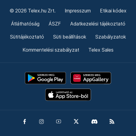
© 2026 Telex.hu Zrt.
Impresszum
Etikai kódex
Átláthatóság
ÁSZF
Adatkezelési tájékoztató
Sütitájékoztató
Süti beállítások
Szabályzatok
Kommentelési szabályzat
Telex Sales