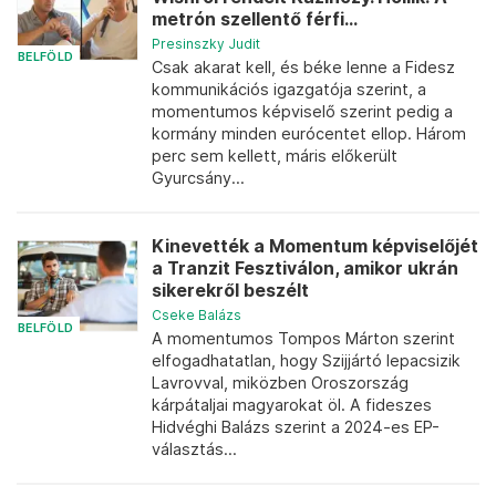
metrón szellentő férfi...
Presinszky Judit
BELFÖLD
Csak akarat kell, és béke lenne a Fidesz
kommunikációs igazgatója szerint, a
momentumos képviselő szerint pedig a
kormány minden eurócentet ellop. Három
perc sem kellett, máris előkerült
Gyurcsány...
Kinevették a Momentum képviselőjét
a Tranzit Fesztiválon, amikor ukrán
sikerekről beszélt
Cseke Balázs
BELFÖLD
A momentumos Tompos Márton szerint
elfogadhatatlan, hogy Szijjártó lepacsizik
Lavrovval, miközben Oroszország
kárpátaljai magyarokat öl. A fideszes
Hidvéghi Balázs szerint a 2024-es EP-
választás...