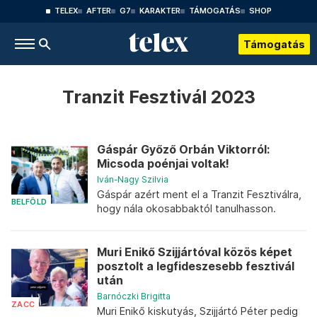
TELEX
AFTER
G7
KARAKTER
TÁMOGATÁS
SHOP
Támogatás
Tranzit Fesztivál 2023
Gáspár Győző Orbán Viktorról:
Micsoda poénjai voltak!
Iván-Nagy Szilvia
Gáspár azért ment el a Tranzit Fesztiválra,
BELFÖLD
hogy nála okosabbaktól tanulhasson.
Muri Enikő Szijjártóval közös képet
posztolt a legfideszesebb fesztivál
után
Barnóczki Brigitta
ZACC
Muri Enikő kiskutyás, Szijjártó Péter pedig