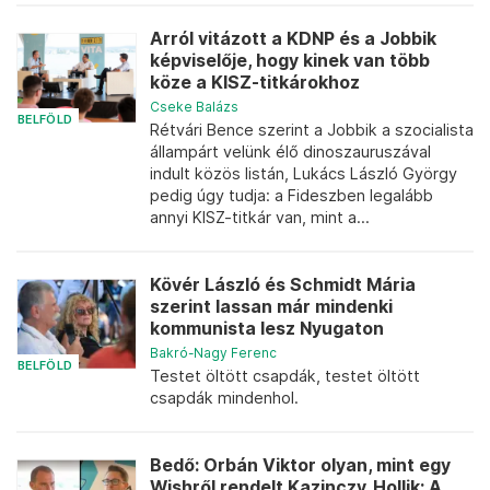
Arról vitázott a KDNP és a Jobbik
képviselője, hogy kinek van több
köze a KISZ-titkárokhoz
Cseke Balázs
BELFÖLD
Rétvári Bence szerint a Jobbik a szocialista
állampárt velünk élő dinoszauruszával
indult közös listán, Lukács László György
pedig úgy tudja: a Fideszben legalább
annyi KISZ-titkár van, mint a...
Kövér László és Schmidt Mária
szerint lassan már mindenki
kommunista lesz Nyugaton
Bakró-Nagy Ferenc
BELFÖLD
Testet öltött csapdák, testet öltött
csapdák mindenhol.
Bedő: Orbán Viktor olyan, mint egy
Wishről rendelt Kazinczy. Hollik: A