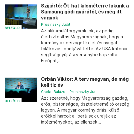
Szijjártó: Öt-hat kilométerre lakunk a
Samsung gödi gyárától, és még itt
vagyok
Presinszky Judit
BELFÖLD
Az akkumulátorgyárak jók, az pedig
életbiztosítás Magyarországnak, hogy a
kormány az országot kelet és nyugat
találkozási pontjává tette. Az USA katonai
segítségnyújtási versenybe hajszolta
Európát,...
Orbán Viktor: A terv megvan, de még
kell tíz év
Cseke Balázs
–
Presinszky Judit
Azt szeretné, hogy Magyarország gazdag,
BELFÖLD
erős, biztonságos, tiszteletreméltó ország
legyen. A magyar kormány óriási külső
erőkkel harcol: a liberálisok uralják az
intézményeket, az ellenzék...