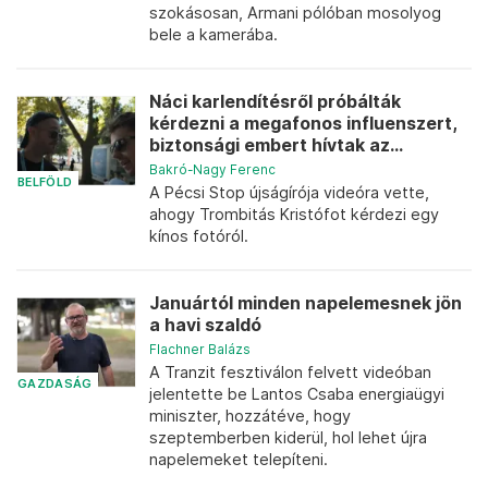
szokásosan, Armani pólóban mosolyog
bele a kamerába.
Náci karlendítésről próbálták
kérdezni a megafonos influenszert,
biztonsági embert hívtak az...
Bakró-Nagy Ferenc
BELFÖLD
A Pécsi Stop újságírója videóra vette,
ahogy Trombitás Kristófot kérdezi egy
kínos fotóról.
Januártól minden napelemesnek jön
a havi szaldó
Flachner Balázs
A Tranzit fesztiválon felvett videóban
GAZDASÁG
jelentette be Lantos Csaba energiaügyi
miniszter, hozzátéve, hogy
szeptemberben kiderül, hol lehet újra
napelemeket telepíteni.