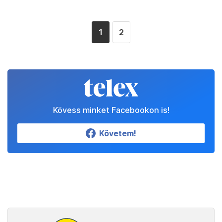
1
2
Kövess minket Facebookon is!
Követem!