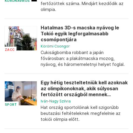
KORONAVÍRUS
fertőzöttek száma. Mindjárt kezdődik az
olimpia.
Hatalmas 3D-s macska nyávog le
Tokió egyik legforgalmasabb
csomópontjára
Körömi Csongor
ZACC
Cukiságbomba robbant a japán
fővárosban: a plakátmacska mozog,
nyávog, és háromemeletnyi helyet foglal.
Egy hétig teszteltetniük kell azoknak
az olimpikonoknak, akik súlyosan
fertőzött országból mennek...
Iván-Nagy Szilvia
SPORT
Hat ország sportolóinak kell szigorúbb
beutazási feltételeknek megfelelnie az
tokiói olimpia előtt.