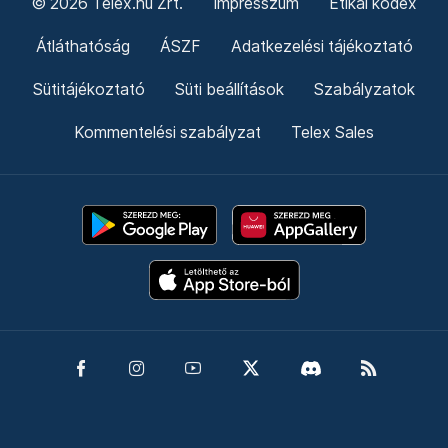
© 2026 Telex.hu Zrt.
Impresszum
Etikai kódex
Átláthatóság
ÁSZF
Adatkezelési tájékoztató
Sütitájékoztató
Süti beállítások
Szabályzatok
Kommentelési szabályzat
Telex Sales