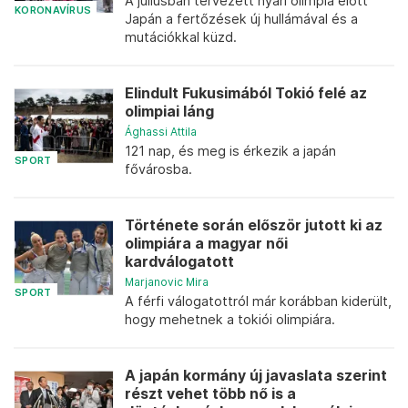
A júliusban tervezett nyári olimpia előtt
KORONAVÍRUS
Japán a fertőzések új hullámával és a
mutációkkal küzd.
Elindult Fukusimából Tokió felé az
olimpiai láng
Ághassi Attila
121 nap, és meg is érkezik a japán
SPORT
fővárosba.
Története során először jutott ki az
olimpiára a magyar női
kardválogatott
Marjanovic Mira
SPORT
A férfi válogatottról már korábban kiderült,
hogy mehetnek a tokiói olimpiára.
A japán kormány új javaslata szerint
részt vehet több nő is a