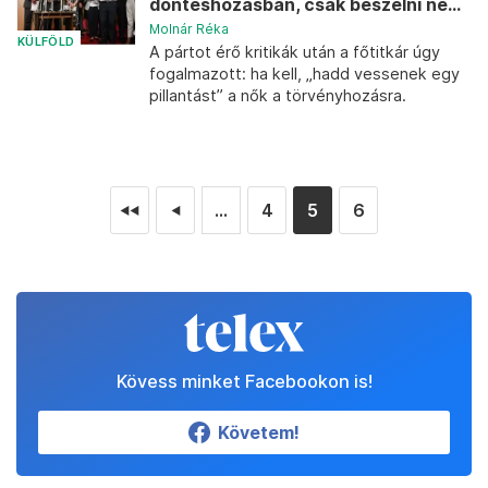
döntéshozásban, csak beszélni ne...
Molnár Réka
KÜLFÖLD
A pártot érő kritikák után a főtitkár úgy
fogalmazott: ha kell, „hadd vessenek egy
pillantást” a nők a törvényhozásra.
...
4
5
6
◄◄
◄
Kövess minket Facebookon is!
Követem!