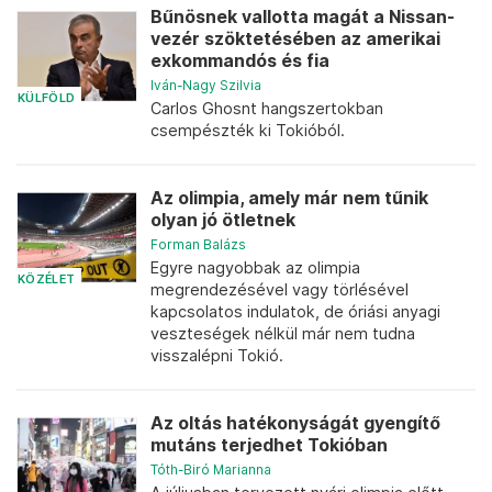
Bűnösnek vallotta magát a Nissan-
vezér szöktetésében az amerikai
exkommandós és fia
Iván-Nagy Szilvia
KÜLFÖLD
Carlos Ghosnt hangszertokban
csempészték ki Tokióból.
Az olimpia, amely már nem tűnik
olyan jó ötletnek
Forman Balázs
Egyre nagyobbak az olimpia
KÖZÉLET
megrendezésével vagy törlésével
kapcsolatos indulatok, de óriási anyagi
veszteségek nélkül már nem tudna
visszalépni Tokió.
Az oltás hatékonyságát gyengítő
mutáns terjedhet Tokióban
Tóth-Biró Marianna