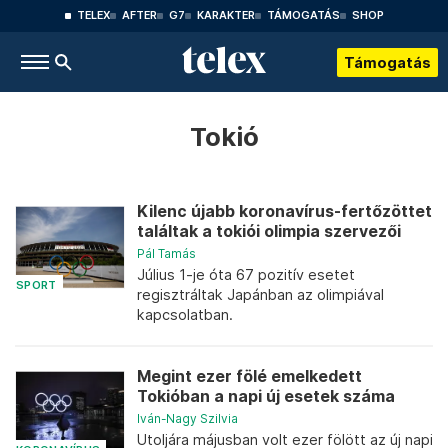
TELEX
AFTER
G7
KARAKTER
TÁMOGATÁS
SHOP
Támogatás
Tokió
Kilenc újabb koronavírus-fertőzöttet
találtak a tokiói olimpia szervezői
Pál Tamás
Július 1-je óta 67 pozitív esetet
SPORT
regisztráltak Japánban az olimpiával
kapcsolatban.
Megint ezer fölé emelkedett
Tokióban a napi új esetek száma
Iván-Nagy Szilvia
Utoljára májusban volt ezer fölött az új napi