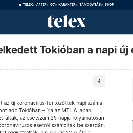
TELEX
AFTER
G7
KARAKTER
TÁMOGATÁS
SHOP
elkedett Tokióban a napi ú
t az új koronavírus-fertőzöttek napi száma
nt adó Tokióban – írja az MTI. A japán
ztráltak, az esetszám 25 napja folyamatosan
koronavírusos esetről számoltak be szerdán.
et regisztrálták, ami január 22-e óta a