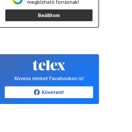
megbízható forrásnak!
Beállítom
Kövess minket Facebookon is!
Követem!