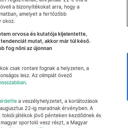
veli a bizonyítékokat arra, hogy a
amatban, amelyet a fertőzőbb
y okoz.
tem orvosa és kutatója kijelentette,
tendenciát mutat, akkor már túl késő.
b fog nőni az újonnan
ékok csak rontani fognak a helyzeten, a
onságos lesz. Az olimpiát övező
k hosszabban
.
hirdette
a veszélyhelyzetet, a korlátozások
g, augusztus 22-ig maradnak érvényben. A
tt tokiói játékok jövő pénteken kezdődnek és
 magyar sportoló vesz részt, a Magyar