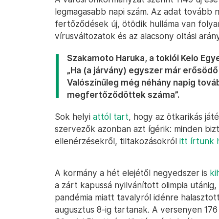
legmagasabb napi szám. Az adat tovább nö
fertőződések új, ötödik hulláma van foly
vírusváltozatok és az alacsony oltási arán
Szakamoto Haruka, a tokiói Keio Egye
„Ha (a járvány) egyszer már erősödő 
Valószínűleg még néhány napig továb
megfertőződöttek száma”.
Sok helyi
attól tart
, hogy az ötkarikás ját
szervezők azonban azt ígérik: minden bizt
ellenérzésekről, tiltakozásokról
itt írtun
A kormány a hét elejétől negyedszer is
ki
a zárt kapussá nyilvánított olimpia utáni
pandémia miatt tavalyról idénre halaszto
augusztus 8-ig tartanak. A versenyen 176