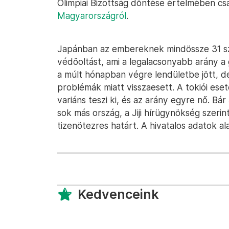
Olimpiai Bizottság döntése értelmében c
Magyarországról
.
Japánban az embereknek mindössze 31 sz
védőoltást, ami a legalacsonyabb arány a
a múlt hónapban végre lendületbe jött, de 
problémák miatt visszaesett. A tokiói ese
variáns teszi ki, és az arány egyre nő. Bá
sok más ország, a Jiji hírügynökség szerin
tizenötezres határt. A hivatalos adatok a
Kedvenceink