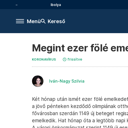
Ibolya
Menü
Kereső
Megint ezer fölé em
frissítve
KORONAVÍRUS
Iván-Nagy Szilvia
Két hónap után ismét ezer fölé emelkedet
a jövő pénteken kezdődő olimpiának ottho
fővárosban szerdán 1149 új beteget regis
emelkedik. Hat hónap óta a legtöbb napi 
A városi önkormányzat szerint 1149 új eset