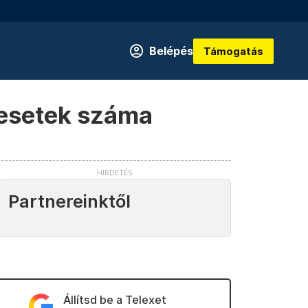
Belépés
Támogatás
j esetek száma
Partnereinktől
Állítsd be a Telexet