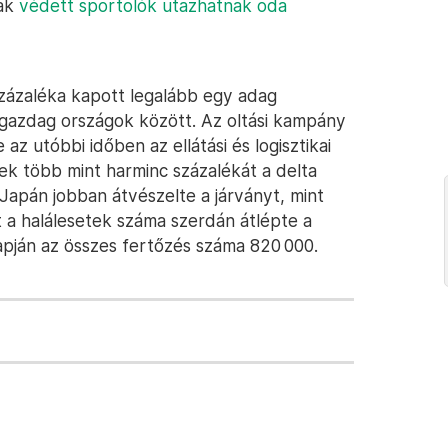
sak
védett sportolók utazhatnak oda
ázaléka kapott legalább egy adag
 gazdag országok között. Az oltási kampány
az utóbbi időben az ellátási és logisztikai
tek több mint harminc százalékát a delta
r Japán jobban átvészelte a járványt, mint
t a halálesetek száma szerdán átlépte a
lapján az összes fertőzés száma 820 000.