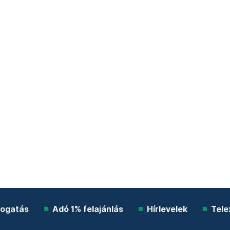
ogatás
Adó 1% felajánlás
Hírlevelek
Tele