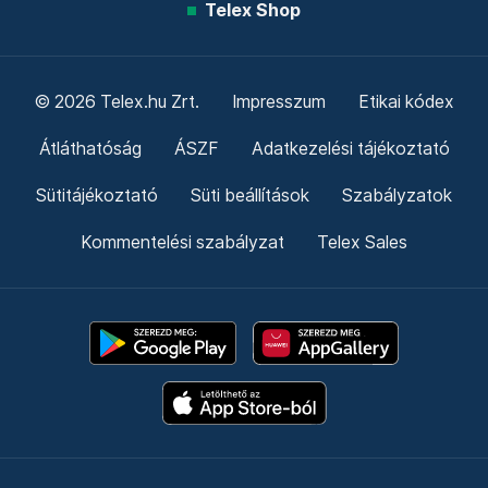
Telex Shop
© 2026 Telex.hu Zrt.
Impresszum
Etikai kódex
Átláthatóság
ÁSZF
Adatkezelési tájékoztató
Sütitájékoztató
Süti beállítások
Szabályzatok
Kommentelési szabályzat
Telex Sales