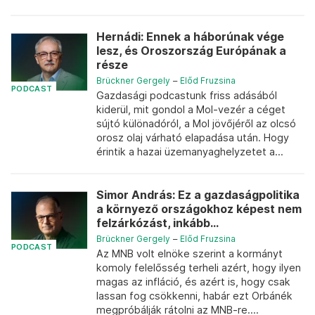
Hernádi: Ennek a háborúnak vége
lesz, és Oroszország Európának a
része
Brückner Gergely
–
Előd Fruzsina
PODCAST
Gazdasági podcastunk friss adásából
kiderül, mit gondol a Mol-vezér a céget
sújtó különadóról, a Mol jövőjéről az olcsó
orosz olaj várható elapadása után. Hogy
érintik a hazai üzemanyaghelyzetet a...
Simor András: Ez a gazdaságpolitika
a környező országokhoz képest nem
felzárkózást, inkább...
Brückner Gergely
–
Előd Fruzsina
PODCAST
Az MNB volt elnöke szerint a kormányt
komoly felelősség terheli azért, hogy ilyen
magas az infláció, és azért is, hogy csak
lassan fog csökkenni, habár ezt Orbánék
megpróbálják rátolni az MNB-re....