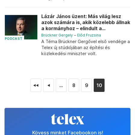
Lázár János üzent: Más világ lesz
azok számára is, akik közelebb állnak
a kormányhoz – elindult a...
Brückner Gergely
–
Előd Fruzsina
PODCAST
A Téma Brückner Gergővel első vendége a
Telex új stúdiójában az építési és
közlekedési miniszter volt.
...
8
9
10
◄◄
◄
Kövess minket Facebookon is!