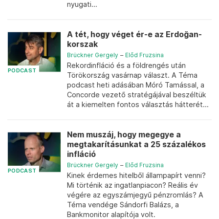
nyugati...
A tét, hogy véget ér-e az Erdoğan-
korszak
Brückner Gergely
–
Előd Fruzsina
Rekordinfláció és a földrengés után
PODCAST
Törökország vasárnap választ. A Téma
podcast heti adásában Móró Tamással, a
Concorde vezető stratégájával beszéltük
át a kiemelten fontos választás hátterét...
Nem muszáj, hogy megegye a
megtakarításunkat a 25 százalékos
infláció
Brückner Gergely
–
Előd Fruzsina
PODCAST
Kinek érdemes hitelből állampapírt venni?
Mi történik az ingatlanpiacon? Reális év
végére az egyszámjegyű pénzromlás? A
Téma vendége Sándorfi Balázs, a
Bankmonitor alapítója volt.