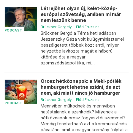
Létrejöhet olyan új, kelet-közép-
európai szövetség, amiben mi már
nem leszünk benne
Brückner Gergely
–
Előd Fruzsina
PODCAST
Brückner Gergő a Téma heti adásban
Jeszenszky Géza volt külügyminiszterrel
beszélgetett többek közt arról, milyen
helyzetbe lavírozta magát a háború
kitörése óta a magyar
szomszédságpolitika, mi...
Orosz hétköznapok: a Meki-pótlék
hamburgert lehetne szidni, de azt
nem, aki miatt nincs jó hamburger
Brückner Gergely
–
Előd Fruzsina
PODCAST
Mennyiben működnek és mennyiben
hatástalanok a szankciók? Milyenek a
hétköznapok orosz fogyasztói szemmel?
Meddig fenntartható azt a kommunikációs
pávatánc, amit a magyar kormány folytat a