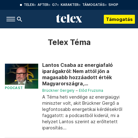
TELEX
AFTER
G7
KARAKTER
TÁMOGATÁS
SHOP
Támogatás
Telex Téma
Lantos Csaba az energiafaló
iparágakról: Nem attól jön a
magasabb hozzáadott érték
Magyarországra,...
PODCAST
Brückner Gergely
–
Előd Fruzsina
A Téma heti vendége az energiaügyi
miniszter volt, akit Brückner Gergő a
legfontosabb energetikai kérdésekről
faggatott: a podcastból kiderül, mi a
helyzet Lantos szerint az erőltetett
iparosítás...