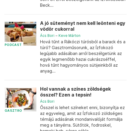
Beck...
A jó süteményt nem kell leönteni egy
vödör cukorral
Ács Bori
–
Keve Márton
Hová tűnt a Rákóczi túrósból a barack és a
PODCAST
túró? Gasztroműsorunk, az Ízfokozó
legújabb adásában arról beszélgetünk az
egyik legmenőbb hazai cukrászséffel,
hová tűnt hagyományos sütijeinkből az
anyag...
Hol vannak a színes zöldségek
ősszel? Ezen a tepsin!
Ács Bori
Ősszel is lehet színeket enni, bizonyítja ez
GASZTRO
az egyveleg, amit az Ízfokozó zöldséges
témájú adásának mondanivalóját formálja
meg a tányérra. Sütőtök, fodroskel,
homoki bab, sárga cékla.