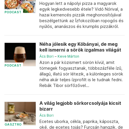
Hogyan lett a nápolyi pizza a magyarok
egyik legkedvesebb étele? Vidó Nórival, a
PODCAST
hazai kemencés pizzák meghonosítójával
beszélgettünk az Ízfokozóban ropogós és
nyúlós, ananászos és krumplis pizzákról.
Néha jólesik egy Kőbányai, de meg
kell ismerni a sörök izgalmas világát
Ács Bori
–
Keve Márton
Azon a pár közismert sörön kívül, amit
PODCAST
tömegek fogyasztanak, többszázféle ízű,
állagú, illatú sör létezik, a különleges sörök
néha akár teljes ízprofilt is le tudnak fedni.
Rebák Tibor sörfőzővel...
A világ legjobb sörkorcsolyája kicsit
bizarr
Ács Bori
Ecetes uborka, cékla, paprika, káposzta,
GASZTRO
oké, de ecetes tojás? Furcsán hangzik, de