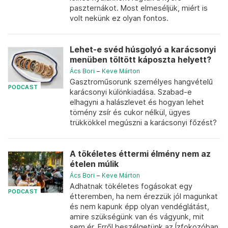
paszternákot. Most elmeséljük, miért is
volt nekünk ez olyan fontos.
Lehet-e svéd húsgolyó a karácsonyi
menüben töltött káposzta helyett?
Ács Bori
–
Keve Márton
Gasztroműsorunk személyes hangvételű
PODCAST
karácsonyi különkiadása. Szabad-e
elhagyni a halászlevet és hogyan lehet
tömény zsír és cukor nélkül, ügyes
trükkökkel megúszni a karácsonyi főzést?
A tökéletes éttermi élmény nem az
ételen múlik
Ács Bori
–
Keve Márton
Adhatnak tökéletes fogásokat egy
PODCAST
étteremben, ha nem érezzük jól magunkat
és nem kapunk épp olyan vendéglátást,
amire szükségünk van és vágyunk, mit
sem ér. Erről beszélgetünk az Ízfokozóban