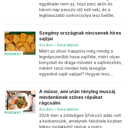
egyáltalán nem az, húsz perc aktív és
három nap passzív idő kell neki, és a
legklasszabb sörkorcsolya lesz belőle.
Szegény országnak nincsenek híres
sajtjai
Ács Bori
–
Keve Márton
Miért az olcsó trappista még mindig a
PODCAST
legnépszerűbb hazai sajtféle, miért olyan
bonyolult és drága művelet a sajtkészítés,
miként teszi minden hely levegője
egyedivé saját sajtjait? Hogyan lesz...
A műsor, ami után tényleg muszáj
mindenkinek színes répákat
rágcsálni
Ács Bori
–
Keve Márton
PODCAST
2024-ben a zöldséges Ízfokozó adás volt
a kedvencünk, amelynek felvétele közben
lelkes nyulakként rágtuk a nyers