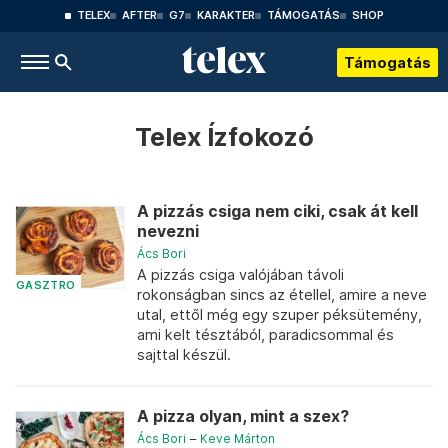
TELEX
AFTER
G7
KARAKTER
TÁMOGATÁS
SHOP
Támogatás
Telex Ízfokozó
A pizzás csiga nem ciki, csak át kell
nevezni
Ács Bori
A pizzás csiga valójában távoli
GASZTRO
rokonságban sincs az étellel, amire a neve
utal, ettől még egy szuper péksütemény,
ami kelt tésztából, paradicsommal és
sajttal készül.
A pizza olyan, mint a szex?
Ács Bori
–
Keve Márton