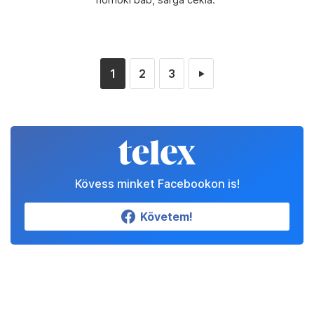
1
2
3
►
Kövess minket Facebookon is!
Követem!