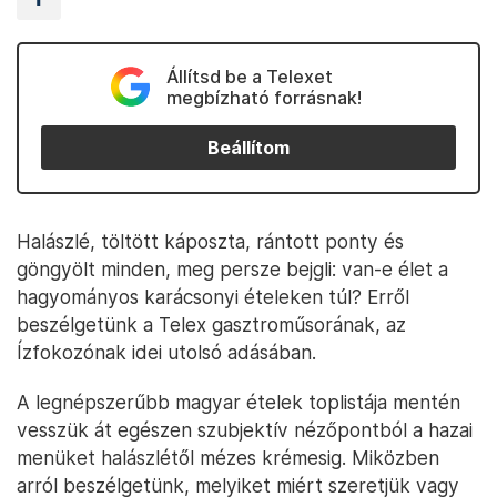
Állítsd be a Telexet
megbízható forrásnak!
Beállítom
Halászlé, töltött káposzta, rántott ponty és
göngyölt minden, meg persze bejgli: van-e élet a
hagyományos karácsonyi ételeken túl? Erről
beszélgetünk a Telex gasztroműsorának, az
Ízfokozónak idei utolsó adásában.
A legnépszerűbb magyar ételek toplistája mentén
vesszük át egészen szubjektív nézőpontból a hazai
menüket halászlétől mézes krémesig. Miközben
arról beszélgetünk, melyiket miért szeretjük vagy