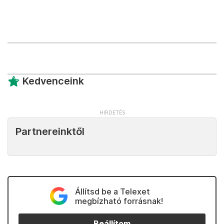
Kedvenceink
Partnereinktől
Állítsd be a Telexet
megbízható forrásnak!
Beállítom