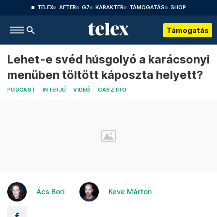
TELEX
AFTER
G7
KARAKTER
TÁMOGATÁS
SHOP
Támogatás
Lehet-e svéd húsgolyó a karácsonyi
menüben töltött káposzta helyett?
PODCAST
INTERJÚ
VIDEÓ
GASZTRO
Ács Bori
Keve Márton