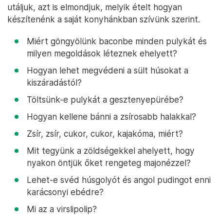
utáljuk, azt is elmondjuk, melyik ételt hogyan
készítenénk a saját konyhánkban szívünk szerint.
Miért göngyölünk baconbe minden pulykát és
milyen megoldások léteznek ehelyett?
Hogyan lehet megvédeni a sült húsokat a
kiszáradástól?
Töltsünk-e pulykát a gesztenyepürébe?
Hogyan kellene bánni a zsírosabb halakkal?
Zsír, zsír, cukor, cukor, kajakóma, miért?
Mit tegyünk a zöldségekkel ahelyett, hogy
nyakon öntjük őket rengeteg majonézzel?
Lehet-e svéd húsgolyót és angol pudingot enni
karácsonyi ebédre?
Mi az a virslipolip?