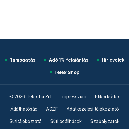
Támogatás
Adó 1% felajánlás
Hírlevelek
Telex Shop
© 2026 Telex.hu Zrt.
Impresszum
Etikai kódex
Átláthatóság
ÁSZF
Adatkezelési tájékoztató
Sütitájékoztató
Süti beállítások
Szabályzatok