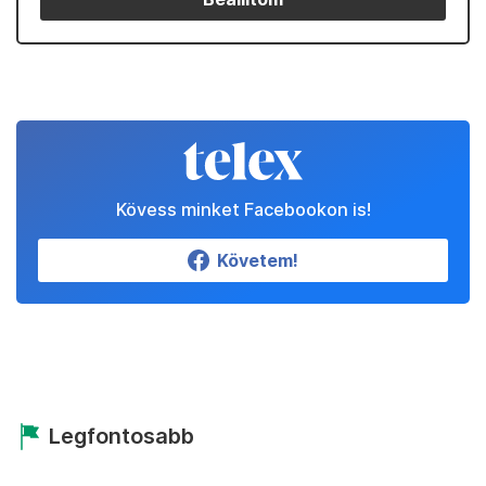
Kövess minket Facebookon is!
Követem!
Legfontosabb