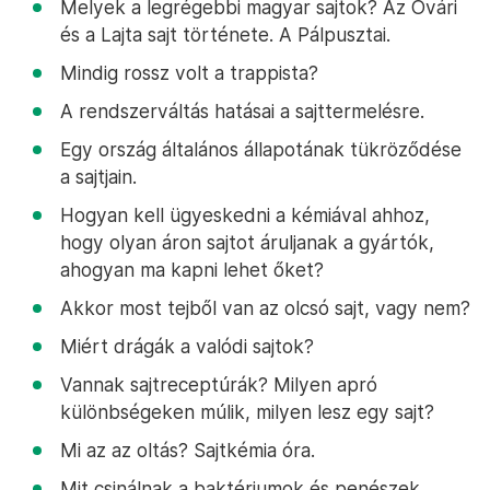
Melyek a legrégebbi magyar sajtok? Az Óvári
és a Lajta sajt története. A Pálpusztai.
Mindig rossz volt a trappista?
A rendszerváltás hatásai a sajttermelésre.
Egy ország általános állapotának tükröződése
a sajtjain.
Hogyan kell ügyeskedni a kémiával ahhoz,
hogy olyan áron sajtot áruljanak a gyártók,
ahogyan ma kapni lehet őket?
Akkor most tejből van az olcsó sajt, vagy nem?
Miért drágák a valódi sajtok?
Vannak sajtreceptúrák? Milyen apró
különbségeken múlik, milyen lesz egy sajt?
Mi az az oltás? Sajtkémia óra.
Mit csinálnak a baktériumok és penészek,