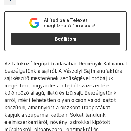
Állítsd be a Telexet
megbízható forrásnak!
Beállítom
Az Ízfokozó legújabb adásában Reményik Kálmánnal
beszélgetünk a sajtról. A Vászolyi Sajtmanufaktúra
sajtkészítő mesterének segítségével próbáljuk
megérteni, hogyan lesz a tejből százezerféle
különböző állagú, illatú és ízű sajt. Beszélgetünk
arról, miért lehetetlen olyan olcsón valódi sajtot
készíteni, amennyiért a diszkont trappistákat
kapjuk a szupermarketben. Sokat tanulunk
élelmiszerkémiáról, növényi zsírokkal kipótolt
műsajtokról, oltóanyagról, enzimekről és