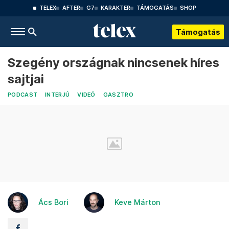
TELEX
AFTER
G7
KARAKTER
TÁMOGATÁS
SHOP
Támogatás
Szegény országnak nincsenek híres
sajtjai
PODCAST
INTERJÚ
VIDEÓ
GASZTRO
Ács Bori
Keve Márton