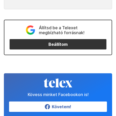
Állítsd be a Telexet
megbízható forrásnak!
Beállítom
Kövess minket Facebookon is!
Követem!