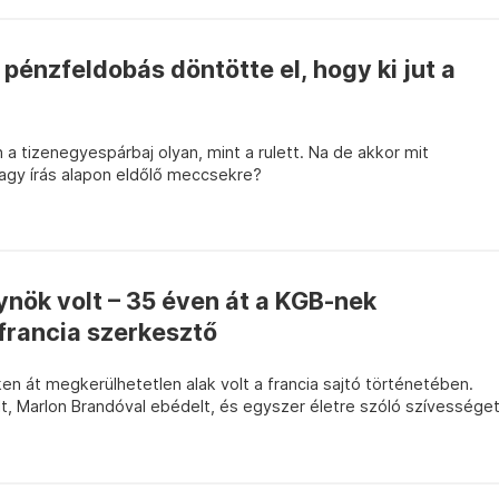
 pénzfeldobás döntötte el, hogy ki jut a
 a tizenegyespárbaj olyan, mint a rulett. Na de akkor mit
vagy írás alapon eldőlő meccsekre?
gynök volt – 35 éven át a KGB-nek
francia szerkesztő
n át megkerülhetetlen alak volt a francia sajtó történetében.
t, Marlon Brandóval ebédelt, és egyszer életre szóló szívessége