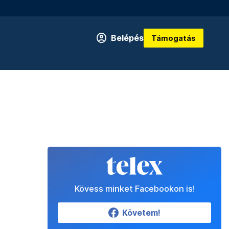
Belépés
Támogatás
Kövess minket Facebookon is!
Követem!