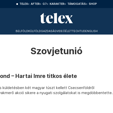
TELEX
AFTER
G7
KARAKTER
TÁMOGATÁS
SHOP
BELFÖLD
KÜLFÖLD
GAZDASÁG
VIDEÓ
ÉLET
TECHTUD
ENGLISH
Szovjetunió
d – Hartai Imre titkos élete
os küldetésben két magyar túszt kellett Csecsenföldről
vakmerő akció sikere a nyugati szolgálatokat is megdöbbentette.