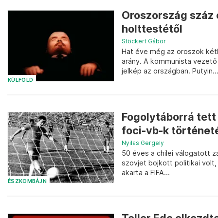
Oroszország száz 
holttestétől
Stöckert Gábor
Hat éve még az oroszok két
arány. A kommunista vezető
jelkép az országban. Putyin..
KÜLFÖLD
Fogolytáborrá tett 
foci-vb-k történet
Nyilas Gergely
50 éves a chilei válogatott z
szovjet bojkott politikai vol
akarta a FIFA...
ÉSZKOMBÁJN