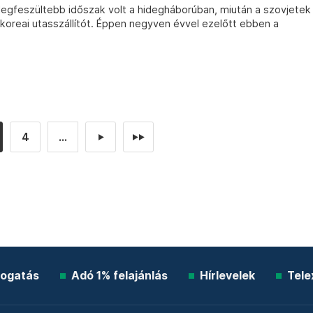
egfeszültebb időszak volt a hidegháborúban, miután a szovjetek
koreai utasszállítót. Éppen negyven évvel ezelőtt ebben a
4
...
►
►►
ogatás
Adó 1% felajánlás
Hírlevelek
Tele