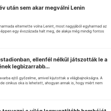
év után sem akar megválni Lenin
harmada eltemette volna Lenint, most nagyjából egyharmad az
 éppen egy évszázada halt meg, de alakja még mindig fontos
.
stadionban, ellenfél nélkül játszották le a
ének legbizarrabb...
avarba ejtő győzelme, amivel kijutottak a világbajnokságra. A
t, de cinikus oka is lehetett, ahogyan annak is, hogy miért nem