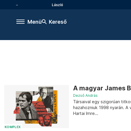
László
Menü
Kereső
A magyar James Bon
Dezső András
Társaival egy szigorúan titk
hazahozniuk 1998 nyarán. A 
Hartai Imre...
KOMPLEX