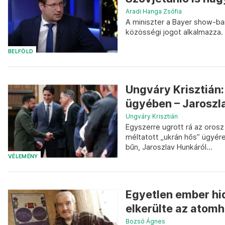
Aradi Hanga Zsófia
A miniszter a Bayer show-ban 
közösségi jogot alkalmazza.
BELFÖLD
Ungváry Krisztián:
ügyében – Jaroszla
Ungváry Krisztián
Egyszerre ugrott rá az oros
méltatott „ukrán hős” ügyér
bűn, Jaroszlav Hunkáról...
VÉLEMÉNY
Egyetlen ember hi
elkerülte az atom
Bozsó Ágnes