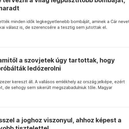
e tervezni a világ legpusztítóbb bombáját,
 maradt
ették minden idők legkegyetlenebb bombáját, aminek a Cár neve
ai válasz is, de szerencsére a tesztig sem jutottak el.
 amitől a szovjetek úgy tartottak, hogy
róbálták ledózerolni
ezer kereszt áll. A vallásos emlékhely az ország jelképe, ezért
ót, de sehogy sem sikerült megszabadulniuk tőle. Magyar
szel a joghoz viszonyul, ahhoz képest a
obb tisztelettel...