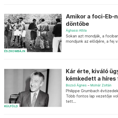
Amikor a foci-Eb-n
döntőbe
Ághassi Attila
Sokan azt mondják, a fociban
mondjunk az elődjére, a fej 
ÉSZKOMBÁJN
Kár érte, kiváló ü
kémkedett a híres 
Bozsó Ágnes
–
Molnár Zoltán
Philippe Grumbach évtizedeke
Több fontos lap vezetője vol
tett...
KÜLFÖLD