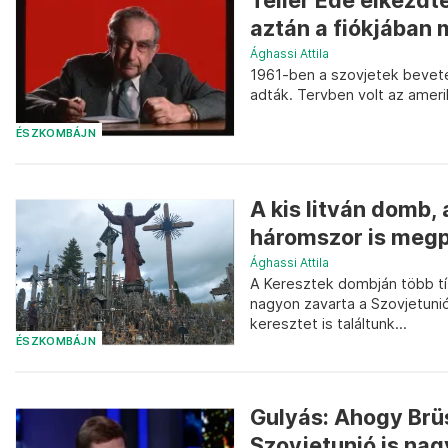
Teller Ede elkezdt
aztán a fiókjában
Ághassi Attila
1961-ben a szovjetek bevet
adták. Tervben volt az amerik
ÉSZKOMBÁJN
A kis litván domb,
háromszor is megp
Ághassi Attila
A Keresztek dombján több tíz
nagyon zavarta a Szovjetuni
keresztet is találtunk...
ÉSZKOMBÁJN
Gulyás: Ahogy Brüs
Szovjetunió is nagy