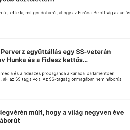
fejtette ki, mit gondol arról, ahogy az Európai Bizottság az unió
 Perverz együttállás egy SS-veterán
v Hunka és a Fidesz kettős...
z média és a fideszes propaganda a kanadai parlamentben
e, aki az SS tagja volt. Az SS-tagság önmagában nem háborús
degvérén múlt, hogy a világ negyven éve
háborút