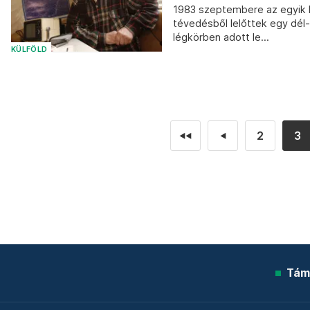
1983 szeptembere az egyik l
tévedésből lelőttek egy dél-
légkörben adott le...
KÜLFÖLD
2
3
◄◄
◄
Tám