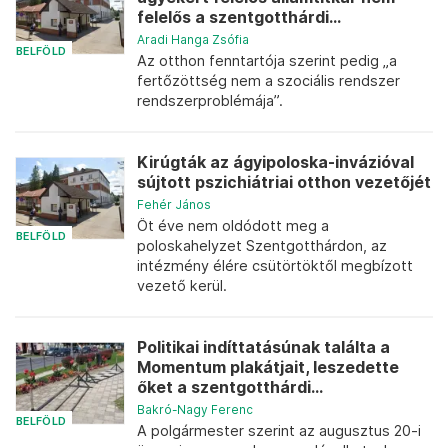
felelős a szentgotthárdi...
Aradi Hanga Zsófia
BELFÖLD
Az otthon fenntartója szerint pedig „a
fertőzöttség nem a szociális rendszer
rendszerproblémája”.
Kirúgták az ágyipoloska-invázióval
sújtott pszichiátriai otthon vezetőjét
Fehér János
Öt éve nem oldódott meg a
BELFÖLD
poloskahelyzet Szentgotthárdon, az
intézmény élére csütörtöktől megbízott
vezető kerül.
Politikai indíttatásúnak találta a
Momentum plakátjait, leszedette
őket a szentgotthárdi...
Bakró-Nagy Ferenc
BELFÖLD
A polgármester szerint az augusztus 20-i