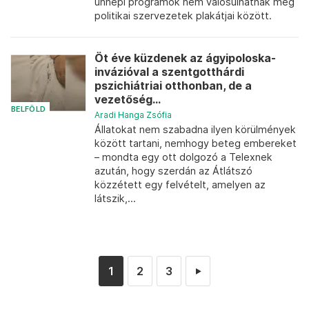
ünnepi programok nem valósulhatnak meg
politikai szervezetek plakátjai között.
Öt éve küzdenek az ágyipoloska-
invázióval a szentgotthárdi
pszichiátriai otthonban, de a
vezetőség...
BELFÖLD
Aradi Hanga Zsófia
Állatokat nem szabadna ilyen körülmények
között tartani, nemhogy beteg embereket
– mondta egy ott dolgozó a Telexnek
azután, hogy szerdán az Átlátszó
közzétett egy felvételt, amelyen az
látszik,...
1
2
3
►