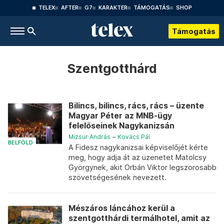
TELEX
AFTER
G7
KARAKTER
TÁMOGATÁS
SHOP
Támogatás
Szentgotthárd
Bilincs, bilincs, rács, rács – üzente
Magyar Péter az MNB-ügy
felelőseinek Nagykanizsán
Mizsur András
–
Kovács Pál
BELFÖLD
A Fidesz nagykanizsai képviselőjét kérte
meg, hogy adja át az üzenetet Matolcsy
Györgynek, akit Orbán Viktor legszorosabb
szövetségesének nevezett.
Mészáros láncához kerül a
szentgotthárdi termálhotel, amit az