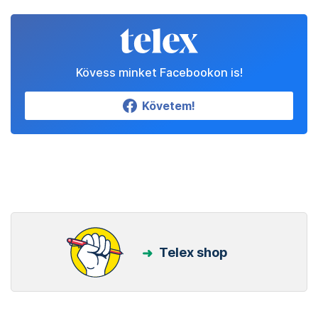
Kövess minket Facebookon is!
Követem!
Telex shop