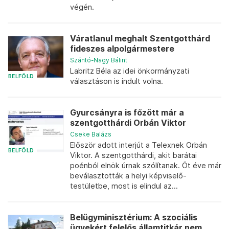
végén.
Váratlanul meghalt Szentgotthárd
fideszes alpolgármestere
Szántó-Nagy Bálint
Labritz Béla az idei önkormányzati
BELFÖLD
választáson is indult volna.
Gyurcsányra is főzött már a
szentgotthárdi Orbán Viktor
Cseke Balázs
Először adott interjút a Telexnek Orbán
BELFÖLD
Viktor. A szentgotthárdi, akit barátai
poénból elnök úrnak szólítanak. Öt éve már
beválasztották a helyi képviselő-
testületbe, most is elindul az...
Belügyminisztérium: A szociális
ügyekért felelős államtitkár nem