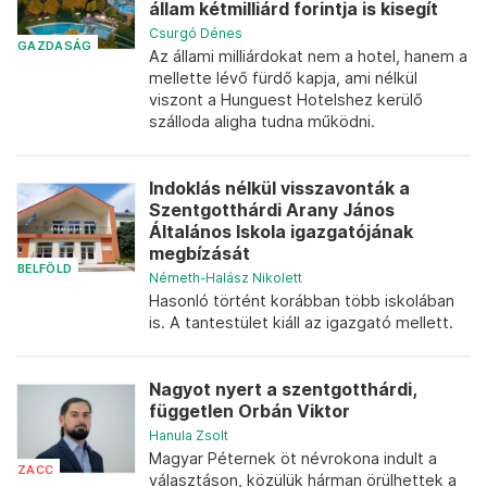
állam kétmilliárd forintja is kisegít
Csurgó Dénes
GAZDASÁG
Az állami milliárdokat nem a hotel, hanem a
mellette lévő fürdő kapja, ami nélkül
viszont a Hunguest Hotelshez kerülő
szálloda aligha tudna működni.
Indoklás nélkül visszavonták a
Szentgotthárdi Arany János
Általános Iskola igazgatójának
megbízását
BELFÖLD
Németh-Halász Nikolett
Hasonló történt korábban több iskolában
is. A tantestület kiáll az igazgató mellett.
Nagyot nyert a szentgotthárdi,
független Orbán Viktor
Hanula Zsolt
Magyar Péternek öt névrokona indult a
ZACC
választáson, közülük hárman örülhettek a