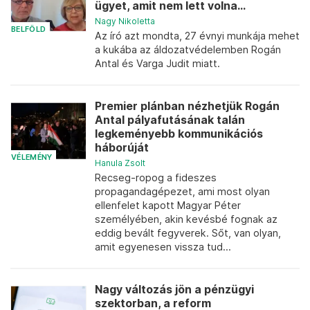
ügyet, amit nem lett volna...
Nagy Nikoletta
BELFÖLD
Az író azt mondta, 27 évnyi munkája mehet
a kukába az áldozatvédelemben Rogán
Antal és Varga Judit miatt.
Premier plánban nézhetjük Rogán
Antal pályafutásának talán
legkeményebb kommunikációs
háborúját
VÉLEMÉNY
Hanula Zsolt
Recseg-ropog a fideszes
propagandagépezet, ami most olyan
ellenfelet kapott Magyar Péter
személyében, akin kevésbé fognak az
eddig bevált fegyverek. Sőt, van olyan,
amit egyenesen vissza tud...
Nagy változás jön a pénzügyi
szektorban, a reform