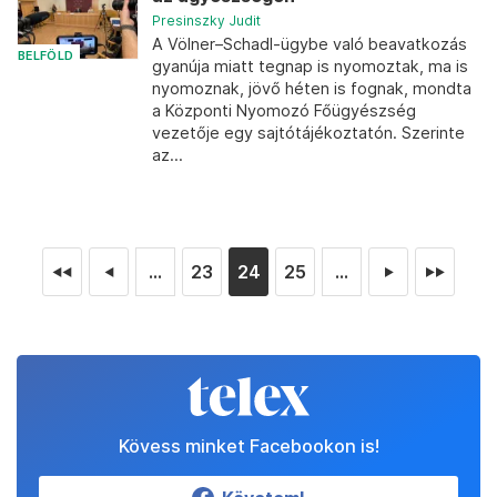
Presinszky Judit
A Völner–Schadl-ügybe való beavatkozás
BELFÖLD
gyanúja miatt tegnap is nyomoztak, ma is
nyomoznak, jövő héten is fognak, mondta
a Központi Nyomozó Főügyészség
vezetője egy sajtótájékoztatón. Szerinte
az...
...
23
24
25
...
◄◄
◄
►
►►
Kövess minket Facebookon is!