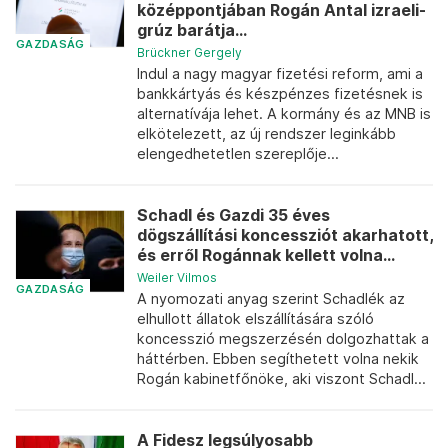
középpontjában Rogán Antal izraeli-
grúz barátja...
GAZDASÁG
Brückner Gergely
Indul a nagy magyar fizetési reform, ami a
bankkártyás és készpénzes fizetésnek is
alternatívája lehet. A kormány és az MNB is
elkötelezett, az új rendszer leginkább
elengedhetetlen szereplője...
Schadl és Gazdi 35 éves
dögszállítási koncessziót akarhatott,
és erről Rogánnak kellett volna...
Weiler Vilmos
GAZDASÁG
A nyomozati anyag szerint Schadlék az
elhullott állatok elszállítására szóló
koncesszió megszerzésén dolgozhattak a
háttérben. Ebben segíthetett volna nekik
Rogán kabinetfőnöke, aki viszont Schadl...
A Fidesz legsúlyosabb