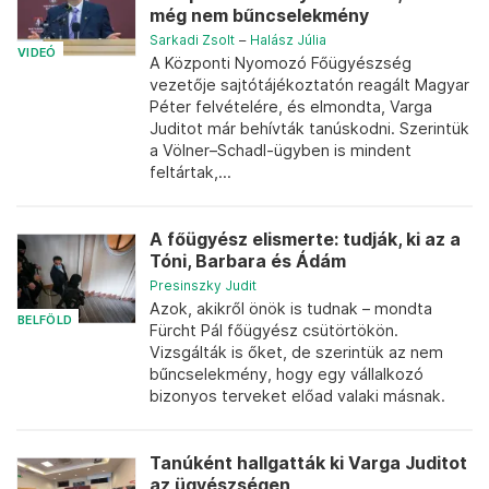
még nem bűncselekmény
Sarkadi Zsolt
–
Halász Júlia
VIDEÓ
A Központi Nyomozó Főügyészség
vezetője sajtótájékoztatón reagált Magyar
Péter felvételére, és elmondta, Varga
Juditot már behívták tanúskodni. Szerintük
a Völner–Schadl-ügyben is mindent
feltártak,...
A főügyész elismerte: tudják, ki az a
Tóni, Barbara és Ádám
Presinszky Judit
Azok, akikről önök is tudnak – mondta
BELFÖLD
Fürcht Pál főügyész csütörtökön.
Vizsgálták is őket, de szerintük az nem
bűncselekmény, hogy egy vállalkozó
bizonyos terveket előad valaki másnak.
Tanúként hallgatták ki Varga Juditot
az ügyészségen