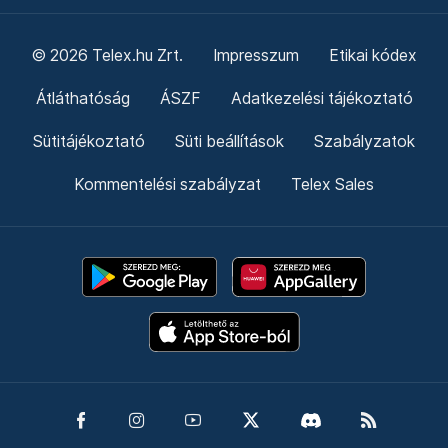
© 2026 Telex.hu Zrt.
Impresszum
Etikai kódex
Átláthatóság
ÁSZF
Adatkezelési tájékoztató
Sütitájékoztató
Süti beállítások
Szabályzatok
Kommentelési szabályzat
Telex Sales