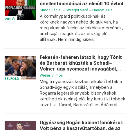
önellentmondásai az elmúlt 10 évből
Simor Dániel
–
Szilágyi Máté
–
Halász Júlia
A kormánypárti politikusoknak és
VIDEÓ
köreiknek nagyon nehéz dolguk van, ha
meg akarnak felelni az erkölcsi mércének,
amit saját maguk és az ország elé
állítanak. Nem mindig sikerül.
Feketén-fehéren látszik, hogy Tónit
és Barbarát kihúzták a Schadl–
Völner-ügy nyomozati anyagából,...
Weiler Vilmos
BELFÖLD
Még a nyomozás közben elkülönítették a
Schadl-ügy egyik szálát, amelyben a
Rogánra legérzékenyebb bizonyítékok
kerülhettek (volna) elő. Így került ki többek
között a Tóniról, Barbaráról és Ádámról...
Ügyészség Rogán kabinetfőnökéről:
Volt pénz a kesztyűtartóban, de az