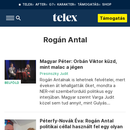
TELEX
AFTER
G7
KARAKTER
TÁMOGATÁS
SHOP
Támogatás
Rogán Antal
Magyar Péter: Orbán Viktor küzd,
mint malac a jégen
Presinszky Judit
Rogán Antalnak is lehetnek felvételei, mert
BELFÖLD
éveken át lehallgatták őket, mondta a
NER-rel szembeforduló politikus egy
interjúban. Magyar szerint Varga Judit
közel sem tud annyit, mint Gulyás...
Péterfy-Novák Éva: Rogán Antal
politikai céllal használt fel egy olyan